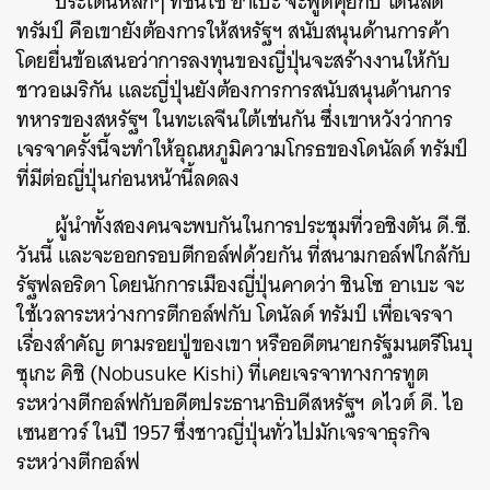
ประเด็นหลักๆ ที่ชินโซ อาเบะ จะพูดคุยกับ โดนัลด์
ทรัมป์ คือเขายังต้องการให้สหรัฐฯ สนับสนุนด้านการค้า
โดยยื่นข้อเสนอว่าการลงทุนของญี่ปุ่นจะสร้างงานให้กับ
ชาวอเมริกัน และญี่ปุ่นยังต้องการการสนับสนุนด้านการ
ทหารของสหรัฐฯ ในทะเลจีนใต้เช่นกัน ซึ่งเขาหวังว่าการ
เจรจาครั้งนี้จะทำให้อุณหภูมิความโกรธของโดนัลด์ ทรัมป์
ที่มีต่อญี่ปุ่นก่อนหน้านี้ลดลง
ผู้นำทั้งสองคนจะพบกันในการประชุมที่วอชิงตัน ดี.ซี.
วันนี้ และจะออกรอบตีกอล์ฟด้วยกัน ที่สนามกอล์ฟใกล้กับ
รัฐฟลอริดา โดยนักการเมืองญี่ปุ่นคาดว่า ชินโซ อาเบะ จะ
ใช้เวลาระหว่างการตีกอล์ฟกับ โดนัลด์ ทรัมป์ เพื่อเจรจา
เรื่องสำคัญ ตามรอยปู่ของเขา หรืออดีตนายกรัฐมนตรีโนบุ
ซุเกะ คิชิ (Nobusuke Kishi) ที่เคยเจรจาทางการทูต
ระหว่างตีกอล์ฟกับอดีตประธานาธิบดีสหรัฐฯ ดไวต์ ดี. ไอ
เซนฮาวร์ ในปี 1957 ซึ่งชาวญี่ปุ่นทั่วไปมักเจรจาธุรกิจ
ระหว่างตีกอล์ฟ