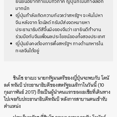
ยืนยันอยากทำแบบทวิภาคี ญี่ปุ่นก็ไม่มีทางเลือก
มากนัก
ญี่ปุ่นกำลังเกิดความกังวลว่าสหรัฐฯ จะหันไปหา
จีน หลังจาก โดนัลด์ ทรัมป์ส่งจดหมายหา
ประธานาธิบดีสีจิ้นผิงของจีนว่า เขายินดีทำงาน
ร่วมมือกับจีนเพื่อผลประโยชน์ของทั้งสองประเทศ
ญี่ปุ่นยังคงต้องการพึ่งสหรัฐฯ ทางด้านทหารใน
ทะเลจีนใต้อยู่
ชินโซ อาเบะ นายกรัฐมนตรีของญี่ปุ่นจะพบกับ โดนั
ลด์ ทรัมป์ ประธานาธิบดีของสหรัฐอเมริกาในวันนี้ (10
กุมภาพันธ์ 2017) ถือเป็นผู้นำคนแรกของเอเชียที่เดินทาง
ไปเจอกับประธานาธิบดีทรัมป์ หลังการสาบานตนเข้ารับ
ตำแหน่ง