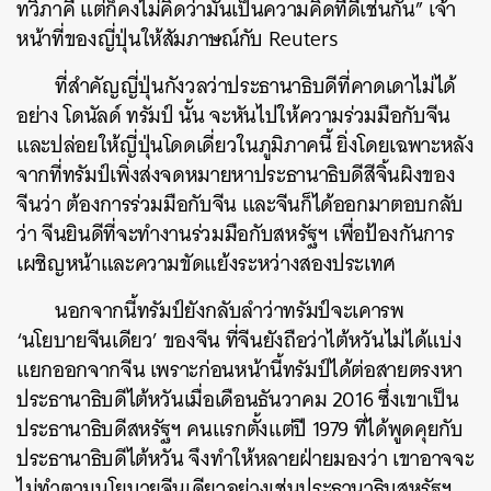
ทวิภาคี แต่ก็คงไม่คิดว่ามันเป็นความคิดที่ดีเช่นกัน” เจ้า
หน้าที่ของญี่ปุ่นให้สัมภาษณ์กับ Reuters
ที่สำคัญญี่ปุ่นกังวลว่าประธานาธิบดีที่คาดเดาไม่ได้
อย่าง โดนัลด์ ทรัมป์ นั้น จะหันไปให้ความร่วมมือกับจีน
และปล่อยให้ญี่ปุ่นโดดเดี่ยวในภูมิภาคนี้ ยิ่งโดยเฉพาะหลัง
จากที่ทรัมป์เพิ่งส่งจดหมายหาประธานาธิบดีสีจิ้นผิงของ
จีนว่า ต้องการร่วมมือกับจีน และจีนก็ได้ออกมาตอบกลับ
ว่า จีนยินดีที่จะทำงานร่วมมือกับสหรัฐฯ เพื่อป้องกันการ
เผชิญหน้าและความขัดแย้งระหว่างสองประเทศ
นอกจากนี้ทรัมป์ยังกลับลำว่าทรัมป์จะเคารพ
‘นโยบายจีนเดียว’ ของจีน ที่จีนยังถือว่าไต้หวันไม่ได้แบ่ง
แยกออกจากจีน เพราะก่อนหน้านี้ทรัมป์ได้ต่อสายตรงหา
ประธานาธิบดีไต้หวันเมื่อเดือนธันวาคม 2016 ซึ่งเขาเป็น
ประธานาธิบดีสหรัฐฯ คนแรกตั้งแต่ปี 1979 ที่ได้พูดคุยกับ
ประธานาธิบดีไต้หวัน จึงทำให้หลายฝ่ายมองว่า เขาอาจจะ
ไม่ทำตามนโยบายจีนเดียวอย่างเช่นประธานาธิบสหรัฐฯ