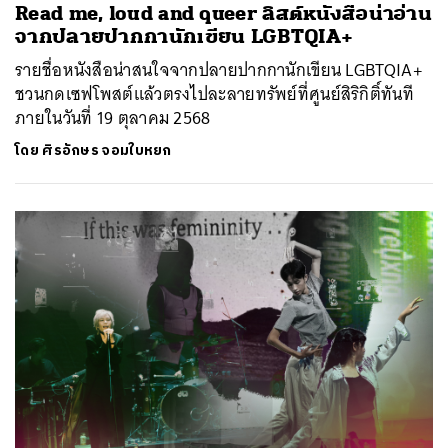
Read me, loud and queer ลิสต์หนังสือน่าอ่าน
จากปลายปากกานักเขียน LGBTQIA+
รายชื่อหนังสือน่าสนใจจากปลายปากกานักเขียน LGBTQIA+
ชวนกดเซฟโพสต์แล้วตรงไปละลายทรัพย์ที่ศูนย์สิริกิติ์ทันที
ภายในวันที่ 19 ตุลาคม 2568
โดย
ศิรอักษร จอมใบหยก