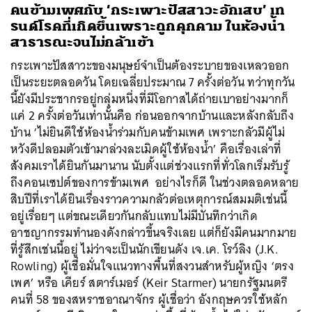
คนข้ามเพศกับ ‘กระเพาะปัสสาวะอักเสบ’ เท
รนด์โรคที่เกิดขึ้นเพราะถูกคุกคาม ในห้องน้ำ
สาธารณะจนไม่กล้าเข้า
กระเพาะปัสสาวะของมนุษย์จำเป็นต้องระบายของเหลวออก
เป็นระยะตลอดวัน โดยเฉลี่ยประมาณ 7 ครั้งต่อวัน ทว่าทุกวัน
นี้ยังมีประชากรอยู่กลุ่มหนึ่งที่มีโอกาสได้ถ่ายเบาอย่างมากก็
แค่ 2 ครั้งต่อวันเท่านั้นคือ ก่อนออกจากบ้านและหลังกลับถึง
บ้าน ‘ไม่ยินดีใช้ห้องน้ำร่วมกับคนข้ามเพศ เพราะกลัวมีผู้ไม่
หวังดีปลอมตัวเข้ามาล่วงละเมิดผู้ใช้ห้องน้ำ’ คือเรื่องเล่าที่
สังคมเราได้ยินกันมานาน นับตั้งแต่ช่วงแรกที่ทั่วโลกเริ่มรับรู้
ถึงคอนเซปต์ของการข้ามเพศ อย่างไรก็ดี ในช่วงตลอดหลาย
สิบปีที่เราได้ยินเรื่องราวความกลัวต่อเหตุการณ์สมมติเช่นนี้
อยู่เรื่อยๆ แต่ขณะเดียวกันกลับแทบไม่มีบันทึกว่าเกิด
อาชญากรรมทำนองดังกล่าวขึ้นจริงเลย แต่ก็ยังมีคนมากมาย
ที่รู้สึกเช่นนี้อยู่ ไม่ว่าจะเป็นนักเขียนดัง เจ.เค. โรว์ลิง (J.K.
Rowling) ผู้เชื่อมั่นใจแนวทางพื้นที่สงวนสำหรับผู้หญิง ‘ตรง
เพศ’ หรือ เคียร์ สตาร์เมอร์ (Keir Starmer) นายกรัฐมนตรี
คนที่ 58 ของสหราชอาณาจักร ผู้เชื่อว่า อังกฤษควรใช้หลัก