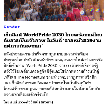
Gender
เช็กลิสต์ WorldPride 2030 ไทยพร้อมแค่ไหน
กับการเป็นเจ้าภาพ ในวันที่ ‘ฉากหน้าสวยงาม
แต่ภายในสอบตก’
หลังประสบความสำเร็จจากกฎหมายสมรสเท่าเทียม
ประเทศไทยกำลังเดินหน้าท้าทายหมุดหมายใหม่อย่างการชิง
สิทธิ์เจ้าภาพ ‘WorldPride 2030’ วาระระดับชาติที่ภาครัฐ
หวังใช้ขับเคลื่อนเศรษฐกิจสีรุ้งและโชว์ภาพความก้าวหน้าสู่
เวทีโลก The Momentum ชวนสำรวจปรากฏการณ์เชิงลึก
และเช็กลิสต์ความพร้อมของประเทศไทยในปัจจุบันว่า
โครงสร้างทางกฎหมายและทัศนคติของคนในสังคม โอบรับ
ความเท่าเทียมแล้วจริงหรือ
โดย
ธนินี นววงศ์วิวัฒน์ (Intern)