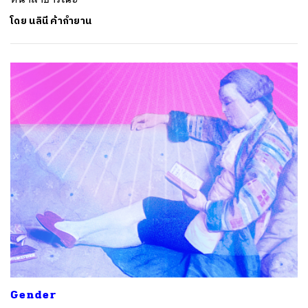
โดย
นลินี ค้ากำยาน
Gender