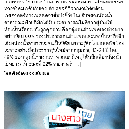
เกณฑ์ทาง ‘ชีววิทยา’ ในการแบ่งพื้นที่ห้องน้ำ ไม่ใช่หลักเกณฑ์
ทางสังคม กลับกันเลย ตัวเลขสถิติจากงานวิจัยด้าน
เวชศาสตร์ทางเพศหลายชิ้นบ่งชี้ว่า ในบริบทของห้องน้ำ
สาธารณะ ฝ่ายที่มักได้รับประสบการณ์ไม่ดีจากผู้ร่วมใช้
ห้องน้ำหรือกระทั่งถูกคุกคาม คือกลุ่มคนข้ามเพศเองต่างหาก
อย่างน้อย 60% ของประชากรคนข้ามเพศและนอนไบนารีหลีก
เลี่ยงห้องน้ำสาธารณะจนเป็นนิสัย เพราะรู้สึกไม่ปลอดภัย โดย
เฉพาะอย่างยิ่งประชากรรุ่นใหม่จากกลุ่มอายุ 13-24 ปี โดย
49% ของกลุ่มนี้รายงานว่า พวกเขามีเหตุให้หลีกเลี่ยงห้องน้ำ
เป็นบางครั้ง ขณะที่ 22% รายงานว่า […]
โดย
ศิรอักษร จอมใบหยก