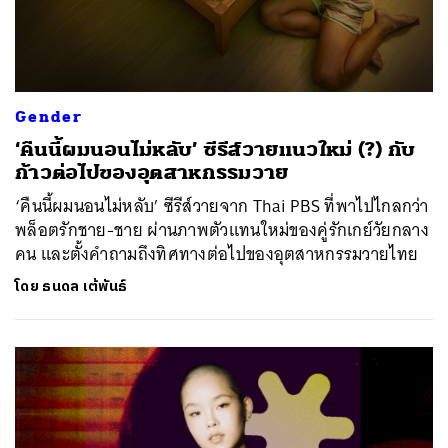
Gender
‘คืนนี้ผมนอนไม่หลับ’ ซีรีส์วายแนวใหม่ (?) กับ
ก้าวต่อไปของอุตสาหกรรมวาย
‘คืนนี้ผมนอนไม่หลับ’ ซีรีส์วายจาก Thai PBS ที่พาไปไกลกว่า
พล็อตรักชาย-ชาย ผ่านภาพตัวแทนใหม่ของคู่รักเกย์วัยกลาง
คน และตั้งคำถามถึงทิศทางต่อไปของอุตสาหกรรมวายไทย
โดย
ธนดล เต้พันธ์