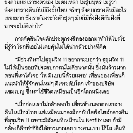
ขังด้วยนะ เราขังตัวเอง ไม่ดื่มเหล้า ไม่สูบบุหรี่ ไม่รู้ว่า
สังคมกลางคืนมันมีถึงขั้นไหน จริงๆ สังคมกลางคืนมีอะไร
เยอะมาก ซึ่งเราต้องระวังตัวสุดๆ มันก็มีทั้งฝั่งดีกับฝั่งที่
อาจจะไม่ดีเท่าไร”
การตัดสินใจผลักประตูกรงสีทองออกมาทำให้ไบรโอ
นี่รู้ว่า โลกที่เธอไม่เคยคุ้นไม่ได้น่ากลัวอย่างที่คิด
“มีช่วงที่เราไปสุขุมวิท 11 อยากจะบอกว่า สุขุมวิท 11
ไม่ได้เป็นซอยที่ประสบการณ์ไม่ดีขนาดนั้น ซึ่งมันว้าวมาก
ตอนที่เราได้เจอ ‘โห มีแบบนี้ด้วยเหรอ’ เพื่อนของเพื่อนก็
แนะนำให้รู้จักคนใหม่ๆ ดีเจระดับโลก เจ้าของบริษัท
แชมเปญ ซึ่งเราใช้ชีวิตเหมือนเป็นอีกโลกหนึ่งเลย
“เมื่อก่อนเราไม่กล้าออกไปเที่ยวข้างนอกตอนกลาง
คืนในเมืองไทย แต่เหมือนมาลงล็อกกับไลฟ์สไตล์กลางคืน
ที่สุขุมวิท 11 เพราะมีสังคมที่เหมือนใน Netflix เลย ถ้ามี
กล้องก็คือทำซีรีส์ได้ยาวมากเลย บางคนแบบ โอ้โห เต็มที่