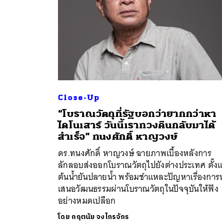
Close-Up
“โบราณวัตถุที่รัฐบอกว่ายากกว่าหา
ไดโนเสาร์ วันนี้เราทวงคืนกลับมาได้
สำเร็จ” ทนงศักดิ์ หาญวงษ์
ดร.ทนงศักดิ์ หาญวงษ์ ฉายภาพเบื้องหลังการ
ลักลอบส่งออกโบราณวัตถุไปยังต่างประเทศ ตั้งแ
ต้นน้ำยันปลายน้ำ พร้อมชำแหละปัญหาเรื่องการ
เสนอวัฒนธรรมผ่านโบราณวัตถุในปัจจุบันให้ฟัง
อย่างหมดเปลือก
โดย
กฤตนัย จงไกรจักร