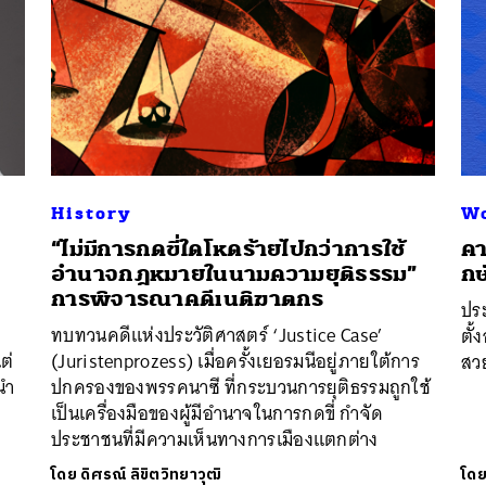
SHARE
TWEET
LINE
EMAIL
History
Wo
“ไม่มีการกดขี่ใดโหดร้ายไปกว่าการใช้
คา
อำนาจกฎหมายในนามความยุติธรรม”
กษ
การพิจารณาคดีเนติฆาตกร
ประ
ทบทวนคดีแห่งประวัติศาสตร์ ‘Justice Case’
ตั้
ต่
(Juristenprozess) เมื่อครั้งเยอรมนีอยู่ภายใต้การ
สวย
นำ
ปกครองของพรรคนาซี ที่กระบวนการยุติธรรมถูกใช้
เป็นเครื่องมือของผู้มีอำนาจในการกดขี่ กำจัด
ประชาชนที่มีความเห็นทางการเมืองแตกต่าง
โดย
ดิศรณ์ ลิขิตวิทยาวุฒิ
โด