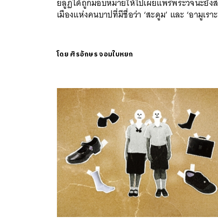
ยลูฏได้ถูกมอบหมายให้ไปเผยแพร่พระวจนะยัง
เมืองแห่งคนบาปที่มีชื่อว่า ‘สะดูม’ และ ‘อามูเราะ
โดย
ศิรอักษร จอมใบหยก