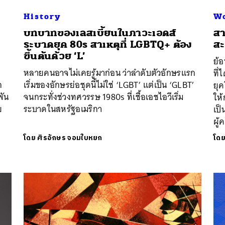
History
Wo
บทบาทของเลสเบี้ยนในภาวะเอดส์
สา
ระบาดยุค 80s สาเหตุที่ LGBTQ+ ต้อง
สะ
ขึ้นต้นด้วย ‘L’
ย้
หลายคนอาจไม่เคยรู้มาก่อน ว่าลำดับตัวอักษรแรก
ที่
ก
เริ่มของอักษรย่อชุดนี้ไม่ใช่ ‘LGBT’ แต่เป็น ‘GLBT’
ยุ
พัน
จนกระทั่งช่วงทศวรรษ 1980s ที่เชื้อเอชไอวีเริ่ม
ให้
ย
ระบาดในสหรัฐอเมริกา
เป็
ผู้
โดย
ศิรอักษร จอมใบหยก
โด
นหา