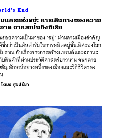
rld's End
มนครแห่งสบู่: การเดินทางของความ
อาด จากสเปนถึงซีเรีย
อนรอยความเป็นมาของ ‘สบู่’ ผ่านสามเมืองสำคัญ
ได้ชื่อว่าเป็นต้นตำรับในการผลิตสบู่ชั้นเลิศของโลก
คโบราณ กับเรื่องราวการสร้างแบรนด์และสถานะ
กับสินค้าที่ผ่านประวัติศาสตร์ยาวนาน จนกลาย
นสัญลักษณ์อย่างหนึ่งของเมืองและวิถีชีวิตของ
คน
ย
โตมร ศุขปรีชา