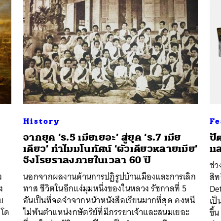
History
Fe
จากยุค ‘ร.5 เมียเยอะ’ สู่ยุค ‘ร.7 เมีย
ปั
เดียว’ ทำไมมโนทัศน์ ‘ผัวเดียวหลายเมีย’
แล
จึงโรยราลงภายในเวลา 60 ปี
ช่ว
ง
นอกจากผลงานด้านการปฏิรูปบ้านเมืองและการเลิก
สิ
ง
ทาส ชีวิตในอีกแง่มุมหนึ่งของในหลวง รัชกาลที่ 5
De
บ
อันเป็นที่จดจำจากหน้าหนังสือเรียนมากที่สุด คงหนี
เป็
 โด
ไม่พ้นตำแหน่งกษัตริย์ที่มีภรรยาเจ้าและสนมเยอะ
ขึ้