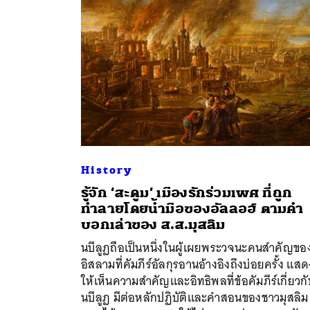
History
รู้จัก ‘สะดูม’ เมืองรักร่วมเพศ ที่ถูก
ทำลายโดยน้ำมือของอัลลอฮ์ ตามคำ
บอกเล่าของ ส.ส.มุสลิม
นบีลูฏถือเป็นหนึ่งในผู้เผยพระวจนะคนสำคัญขอ
อิสลามที่คัมภีร์อัลกุรอานอ้างอิงถึงบ่อยครั้ง แสด
ให้เห็นความสำคัญและอิทธิพลที่ข้อคัมภีร์เกี่ยวกั
นบีลูฏ มีต่อหลักปฏิบัติและคำสอนของชาวมุสลิม