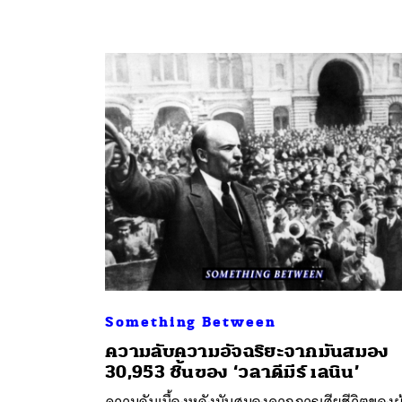
Something Between
ความลับความอัจฉริยะจากมันสมอง
30,953 ชิ้นของ ‘วลาดีมีร์ เลนิน’