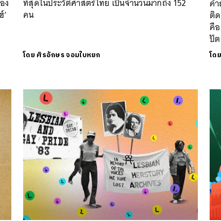
สอง
ที่สุดในประวัติศาสตร์ไทย เป็นจำนวนมากถึง 152
คำถ
ฮ์’
คน
ติ
คือ
ปัต
โดย
ศิรอักษร จอมใบหยก
โด