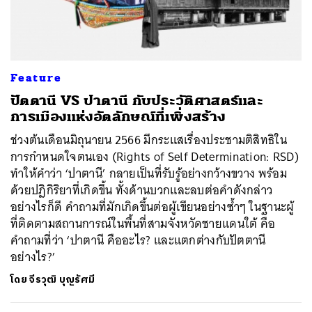
ค้นหา
Feature
SHARE
TWEET
LINE
EMAIL
ปัตตานี VS ปาตานี กับประวัติศาสตร์และ
การเมืองแห่งอัตลักษณ์ที่เพิ่งสร้าง
ช่วงต้นเดือนมิถุนายน 2566 มีกระแสเรื่องประชามติสิทธิใน
การกำหนดใจตนเอง (Rights of Self Determination: RSD)
ทำให้คำว่า ‘ปาตานี’ กลายเป็นที่รับรู้อย่างกว้างขวาง พร้อม
ด้วยปฏิกิริยาที่เกิดขึ้น ทั้งด้านบวกและลบต่อคำดังกล่าว
อย่างไรก็ดี คำถามที่มักเกิดขึ้นต่อผู้เขียนอย่างซ้ำๆ ในฐานะผู้
ที่ติดตามสถานการณ์ในพื้นที่สามจังหวัดชายแดนใต้ คือ
คำถามที่ว่า ‘ปาตานี คืออะไร? และแตกต่างกับปัตตานี
อย่างไร?’
โดย
จีรวุฒิ บุญรัศมี