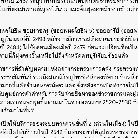
นที่ในปี 2467 ระบุว่าพื้นที่บริเวณนี้คือผืนดินสำหรับทำกา
ป็นเพียงเส้นทางสัญจรไร้นาม และสิ้นสุดลงหลังจากข้ามผ
SHARE
TWEET
LINE
EMAIL
หลโยธิน ซอยราชครู (ซอยพหลโยธิน 5) ซอยอารีย์ (ซอยพ
ฏในแผนที่ปี 2498 หลังจากมีการก่อสร้างถนนประชาธิปัตย
ในปี 2484) ไปยังดอนเมืองเมื่อปี 2479 ก่อนจะเปลี่ยนชื่อเ
ายนี้ก็มุ่งตรงขึ้นเหนือไปถึงจังหวัดลพบุรีเรียบร้อยแล้ว
าชการที่สำคัญหลายแห่งอย่างกระทรวงการคลัง กระทรวง
ะชาสัมพันธ์ รวมถึงสถานีวิทยุโทรทัศน์กองทัพบก อีกหนึ่งป
คักมากขึ้นคือร้านสหกรณ์พระนคร ซึ่งหลังจากเปิดทำการในป
บศูนย์การค้าสำหรับการจับจ่ายซื้อหาของข้าราชการและผู้อย
งภาคเอกชนจะผุดขึ้นตามมาในช่วงทศวรรษ 2520-2530 ซึ่
้ามาในพื้นที่
เปิดให้บริการของระบบทางด่วนขั้นที่ 2 (ส่วนในเมือง) ใ
เอสที่เปิดให้บริการในปี 2542 ก็แทบจะทำให้อุปสรรคของการ