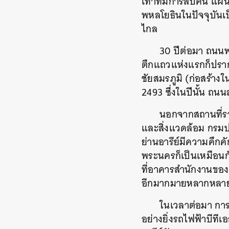
เท่าที่มีการสืบค้น แผ
พหลโยธินในปัจจุบันเ
ไกล
30 ปีต่อมา ถนนพ
ตึกแถวแห่งแรกก็ปราก
ชัยสมรภูมิ (ก่อสร้าง
2493 ซึ่งในปีนั้น ถนนส
นอกจากสถานที่ร
และสิ่งแวดล้อม กรมปร
ย่านอารีย์มีความคึก
พระนครก็เป็นเหมือนกั
ที่อาคารสำนักงานขอ
อีกมากมายหลากหลายเข
ในเวลาต่อมา การ
อย่างยิ่งรถไฟฟ้าบีที