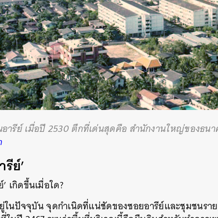
อารีย์ เมื่อปี 2530 ตึกที่เด่นสุดคือ สำนักงานใหญ่ของธนา
m
ารีย์
’
ิดขึ้นเมื่อใด?
ยู่ในปัจจุบัน จุดกำเนิดที่แน่ชัดของซอยอารีย์และชุมชนร
นหา