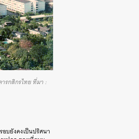
คารกสิกรไทย ที่มา :
ายรอบยังคงเป็นปริศนา