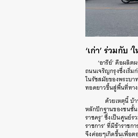
‘
เก่า
’
ร่วมกับ
‘
ใ
‘อารีย์’ คือผลิต
ถนนเจริญกรุงซึ่งเริ่
ในรัชสมัยของพระบาทส
ทอดยาวขึ้นสู่พื้นที่ท
ด้วยเหตุนี้ บ้านเรื
หลักปักฐานของชนชั้น
ราชครู’ ซึ่งเป็นศูนย์
ราชการ’ ที่มีข้าราชก
จึงค่อยๆเกิดขึ้นเพื