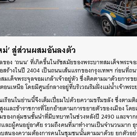
หม่
’
สู่ส่วนผสมอันลงตัว
ผลของ ‘ถนน’ ที่เกิดขึ้นในรัชสมัยของพระบาทสมเด็จพระจอมเ
มก่อสร้างในปี 2404 เป็นถนนเส้นแรกของกรุงเทพฯ ก่อนที่
มเด็จพระจุลจอมเกล้าเจ้าอยู่หัว ซึ่งติดตามมาด้วยการข
างตอนเหนือ โดยมีศูนย์กลางอยู่ที่บริเวณริมฝั่งแม่น้ำเจ้าพระ
อนในย่านนี้จึงเต็มเปี่ยมไปด้วยความขรึมขลัง ซึ่งตามติ
สูงและข้าราชการที่โยกย้ายตามการขยายตัวของเมือง โดยเ
รวมของกลุ่มชนชั้นนำที่มีบทบาทในช่วงหลังปี 2490 และจากการ
ารและผู้คนอยู่อาศัย รวมถึงคนที่มาทำงานเป็นจำนวนมาก ธุ
่อตอบสนองความต้องการคนในชุมชนนั้นตามมาด้วย ยกตัวอย่า