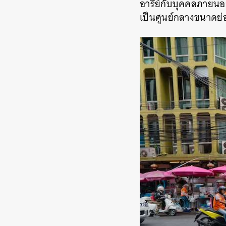
อารีย์กับบุคคลภายนอกห
เป็นศูนย์กลางขนาดย่อย