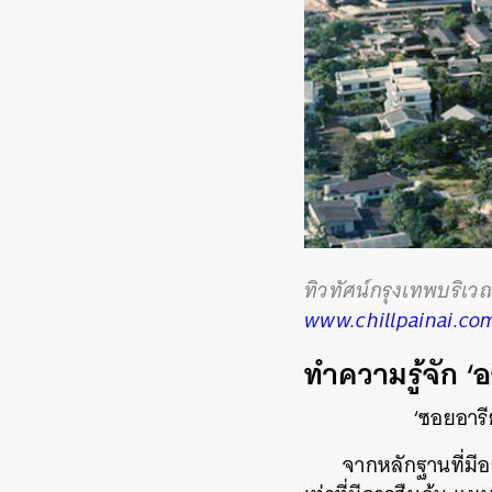
ทิวทัศน์กรุงเทพบริเวณ
www.chillpainai.co
ทำความรู้จัก
‘
อ
‘ซอยอารีย์’ เก
จากหลักฐานที่มีอ
ค้