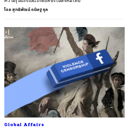
ความรุนแรงและเกลียดชังในสังคมไทย’
โดย
สุทธิพัฒน์ กนิษฐกุล
Global Affairs