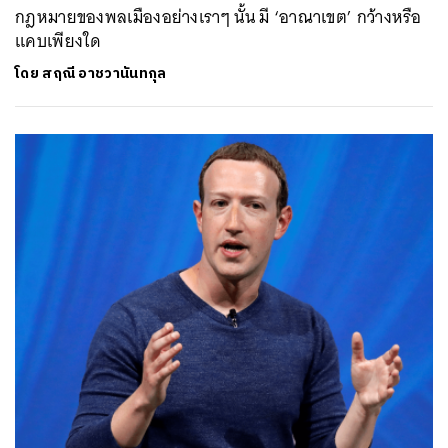
กฎหมายของพลเมืองอย่างเราๆ นั้น มี ‘อาณาเขต’ กว้างหรือ
แคบเพียงใด
โดย
สฤณี อาชวานันทกุล