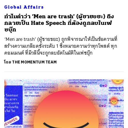
Global Affairs
ทำไมคำว่า ‘Men are trash’ (ผู้ชายขยะ) ถึง
กลายเป็น Hate Speech ที่ต้องถูกลบในเฟ
ซบุ๊ก
ค้นหา
‘Men are trash' (ผู้ชายขยะ) ถูกพิจารณาให้เป็นข้อความที่
SHARE
TWEET
LINE
EMAIL
สร้างความเกลียดชังระดับ 1 ซึ่งหมายความว่าทุกโพสต์ ทุก
คอมเมนต์ ที่มีวลีนี้จะถูกลบอัตโนมัติในเฟซบุ๊ก
โดย
THE MOMENTUM TEAM