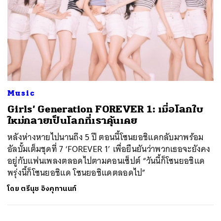
Music
Girls’ Generation FOREVER 1: เมื่อโลกใบ
ใหม่กลายเป็นโลกที่เราคุ้นเคย
หลังห่างหายไปนานถึง 5 ปี ตอนนี้โซนยอชิแดกลับมาพร้อม
อัลบั้มเต็มชุดที่ 7 ‘FOREVER 1’ เพื่อยืนยันว่าพวกเธอจะยังคง
อยู่กับแฟนเพลงตลอดไปตามคอนเซ็ปต์ “วันนี้ก็โซนยอชิแด
พรุ่งนี้ก็โซนยอชิแด โซนยอชิแดตลอดไป”
โดย
ตรีนุช อิงคุทานนท์