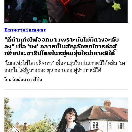
Entertainment
“ที่นำแท่งไฟออกมา เพราะมันไม่มีทางจะดับ
ลง” เมื่อ ‘บง’ กลายเป็นสัญลักษณ์การต่อสู้
เพื่อประชาธิปไตยในหมู่คนรุ่นใหม่เกาหลีใต้
‘โบกแท่งไฟไล่เผด็จการ’ เมื่อคนรุ่นใหม่ในเกาหลีใต้หยิบ ‘บง’
ออกไปไล่รัฐบาลของ ยุน ซอกยอล ผู้นำเกาหลีใต้
โดย
อัยย์ลดา แซ่โค้ว
ค้นหา
SHARE
TWEET
LINE
EMAIL