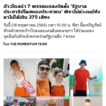
ก้าวไกลนำ 7 พรรคแถลงจัดตั้ง ‘รัฐบาล
ประชาธิปไตยของประชาชน’ พิธาไม่ห่วงแม้ยัง
หาไม่ได้เกิน 375 เสียง
วันนี้ (18 พฤษภาคม 2566) เวลา 10.00 น. พิธา ลิ้มเจริญรัตน์
หัวหน้าพรรคก้าวไกลและแคนดิเดตนายกฯ ได้ร่วมแถลง
จุดยืนกับหัวหน้าพรรคร่วมรัฐบาลอีก 7 พรรค
โดย
THE MOMENTUM TEAM
ค้นหา
SHARE
TWEET
LINE
EMAIL