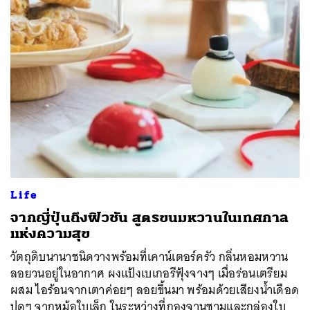
Life
จากญี่ปุ่นถึงฟิวชัน สูตรขนมหวานในเทศกาล
แห่งความสุข
วัตถุดิบนานาชนิดวางพร้อมที่เคาน์เตอร์ครัว กลิ่นหอมหวาน
ลอยวนอยู่ในอากาศ ผงแป้งเบเกอรีฟุ้งจางๆ เมื่อร่อนเตรียม
ผสม ไอร้อนจากเตาค่อยๆ ลอยขึ้นมา พร้อมด้วยเสียงน้ำเดือด
ปุดๆ จากหม้อใบเล็ก ในระหว่างที่กองจานชามและกล่องใบ