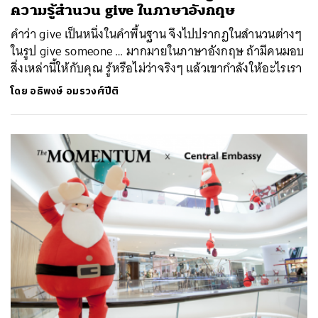
ความรู้สำนวน give ในภาษาอังกฤษ
SHARE
TWEET
LINE
EMAIL
คำว่า give เป็นหนึ่งในคำพื้นฐาน จึงไปปรากฏในสำนวนต่างๆ
ในรูป give someone … มากมายในภาษาอังกฤษ ถ้ามีคนมอบ
สิ่งเหล่านี้ให้กับคุณ รู้หรือไม่ว่าจริงๆ แล้วเขากำลังให้อะไรเรา
โดย
อธิพงษ์ อมรวงศ์ปีติ