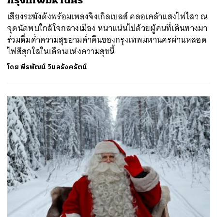
กรุงเทพมหานคร
เสียงระฆังดังพร้อมเพลงจิงเกิลเบลส์ คลอเคล้าแสงไฟไสว ณ
จุดนัดพบใกล้ใจกลางเมือง หนาแน่นไปด้วยผู้คนที่เดินทางมา
ร่วมดื่มด่ำความสุขยามค่ำคืนของกรุงเทพมหานครผ่านหลอด
ไฟสีสุกใสในเดือนแห่งความสุขนี้
โดย
พีรพัฒน์ วิมลรังครัตน์