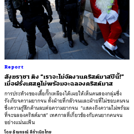
Report
สังฆราชฯ ติง “เราจะไม่จัดงานคริสต์มาสปีนี้!”
เมื่อฝรั่งเศสดูไม่พร้อมจะฉลองคริสต์มาส
การประท้วงของเสื้อกั๊กเหลืองได้เผยให้เห็นคนสองกลุ่มซึ่ง
รังเกียจความยากจน ทั้งฝ่ายที่กลัวจนและฝ่ายที่ไม่ชอบคนจน
ซึ่งความรู้สึกด้านลบต่อความยากจน “แสดงถึงความไม่พร้อม
ที่จะฉลองคริสต์มาส” เทศกาลที่เกี่ยวข้องกับคนยากคนจน
อย่างแน่นแฟ้น
โดย
ธัญภรณ์ ลีกำเนิดไทย