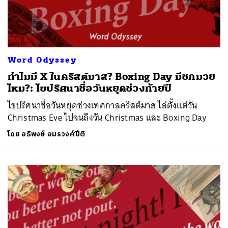
Word Odyssey
ทำไมมี X ในคริสต์มาส? Boxing Day มีชกมวย
ไหม?: ไขปริศนาชื่อวันหยุดช่วงท้ายปี
ไขปริศนาชื่อวันหยุดช่วงเทศกาลคริสต์มาส ไล่ตั้งแต่วัน
Christmas Eve ไปจนถึงวัน Christmas และ Boxing Day
โดย
อธิพงษ์ อมรวงศ์ปีติ