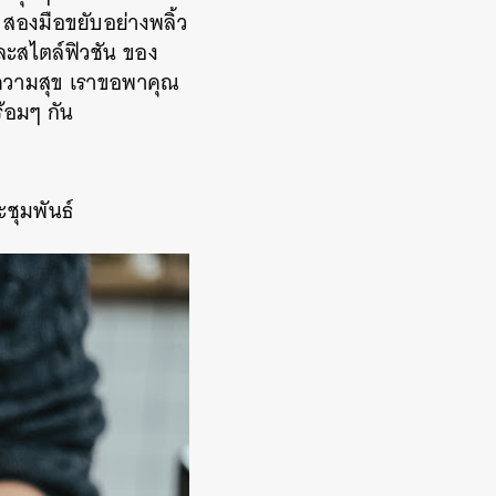
 สองมือขยับอย่างพลิ้ว
และสไตล์ฟิวชัน ของ
งความสุข เราขอพาคุณ
้อมๆ กัน
ชุมพันธ์