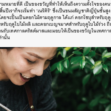
ามหมายที่ดี เป็นของขวัญที่ทำให้เห็นถึงความตั้งใจขอ
SHARE
TWEET
LINE
EMAIL
วงสิ้นปีเราก็จะเริ่มทำ ‘เนริคิริ’ ซึ่งเป็นขนมสัญชาติญี่ปุ่นชั้นส
ยจะปั้นเป็นดอกไม้ตามฤดูกาล ได้แก่ ดอกโชบุสำหรับฤดู
ำหรับฤดูใบไม้ผลิ และดอกเบญจมาศสำหรับฤดูใบไม้ร่วง ถ
้อนรับเทศกาลคริสต์มาสและมอบให้เป็นของขวัญในเทศกาลป
านั้น