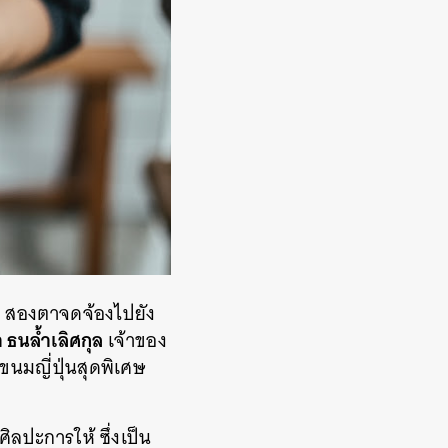
้น สองตาจดจ้องไปยัง
า ธนล้ำเลิศกุล
เจ้าของ
นมญี่ปุ่นสุดพิเศษ
ลปะการให้ ซึ่งเป็น