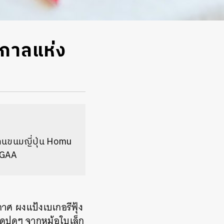
ศกาลแห่ง
้านขนมญี่ปุ่น Homu
HUGAA
าศ ผงแป้งเบเกอรีฟุ้ง
อดปุดๆ จากหม้อใบเล็ก