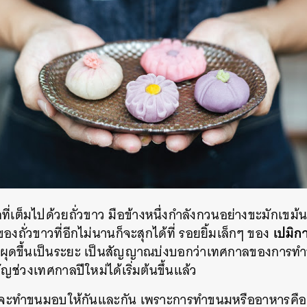
ี่เต็มไปด้วยถั่วขาว มือข้างหนึ่งกำลังกวนอย่างขะมักเขม
เปมิก
องถั่วขาวที่อีกไม่นานก็จะสุกได้ที่ รอยยิ้มเล็กๆ ของ
 ผุดขึ้นเป็นระยะ เป็นสัญญาณบ่งบอกว่าเทศกาลของการทำข
ญช่วงเทศกาลปีใหม่ได้เริ่มต้นขึ้นแล้ว
กจะทำขนมอบให้กันและกัน เพราะการทำขนมหรืออาหารคือศิ
นหา