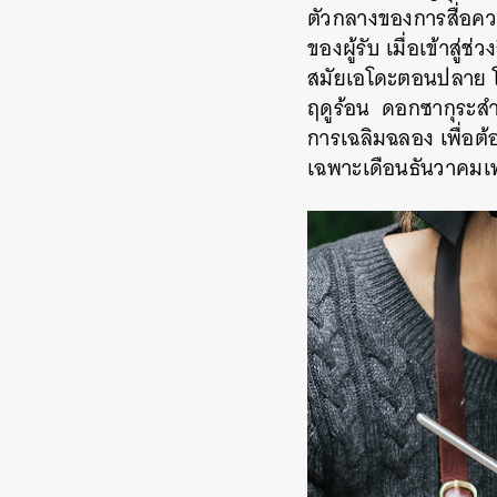
ตัวกลางของการสื่อคว
ของผู้รับ เมื่อเข้าสู่ช่
สมัยเอโดะตอนปลาย โด
ฤดูร้อน ดอกซากุระส
การเฉลิมฉลอง เพื่อต
เฉพาะเดือนธันวาคมเท่