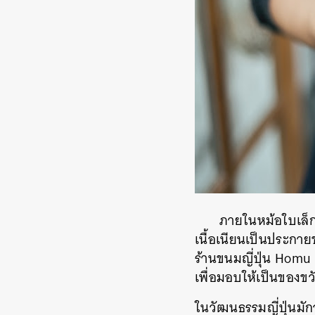
ภายในหม้อใบเล็กท
เนื้อเนียนเป็นประกายข
ร้านขนมญี่ปุ่น Homu
เพื่อมอบให้เป็นของขวั
ในวัฒนธรรมญี่ปุ่นมั
ค้