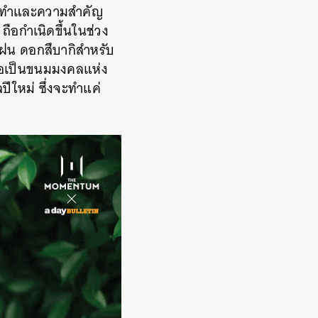
งคนทำและความสำคัญ
ูง ถือกำเนิดขึ้นในช่วง
ฝน ดอกสึบากิสำหรับ
ือเป็นขนมมงคลแห่ง
ีใหม่ ซึ่งจะทำแค่