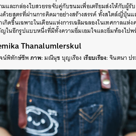
มและกล่องใบสวยรอจับคู่กับขนมเพื่อเตรียมส่งให้กับผู้รับ
วยสูตรที่ผ่านการคิดมาอย่างสร้างสรรค์ ทั้งสไตล์ญี่ปุ่น
ักเกิดขึ้นเฉพาะในเดือนแห่งการเฉลิมฉลองในเทศกาลแห่
ในอีกรูปแบบหนึ่งที่มีทั้งความอิ่มเอมใจและอิ่มท้องไปพร
emika Thanalumlerskul
ภาพ:
เรียบเรียง:
น์พิทักษ์ชีพ
มณีนุช บุญเรือง
จินตนา ประ