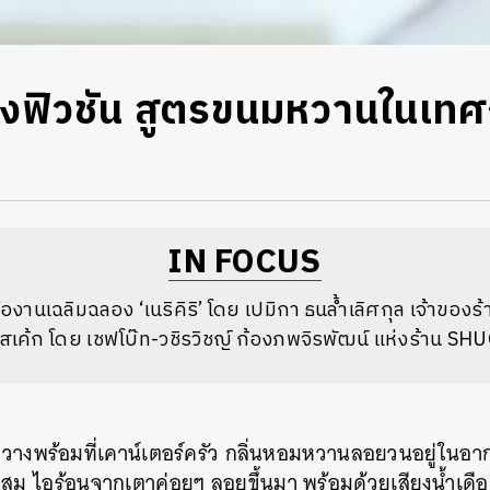
นถึงฟิวชัน สูตรขนมหวานในเท
IN FOCUS
องานเฉลิมฉลอง ‘เนริคิริ’ โดย เปมิกา ธนล้ำเลิศกุล เจ้าของร
ูสเค้ก โดย เชฟโบ๊ท-วชิรวิชญ์ ก้องภพจิรพัฒน์ แห่งร้าน S
ดวางพร้อมที่เคาน์เตอร์ครัว กลิ่นหอมหวานลอยวนอยู่ในอาก
มผสม ไอร้อนจากเตาค่อยๆ ลอยขึ้นมา พร้อมด้วยเสียงน้ำเดื