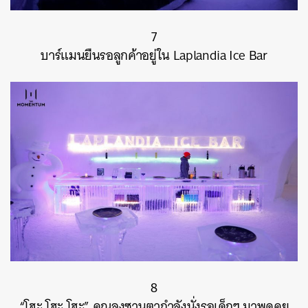
7
บาร์แมนยืนรอลูกค้าอยู่ใน Laplandia Ice Bar
8
“โฮะ โฮะ โฮะ” คุณลุงซานตากำลังนั่งรอเด็กๆ มาพูดคุย