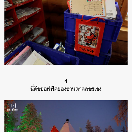
4
นี่คือออฟฟิศของซานตาคลอสเอง