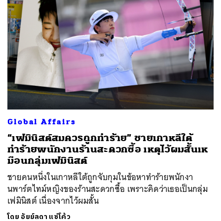
Global Affairs
“เฟมินิสต์สมควรถูกทำร้าย” ชายเกาหลีใต้
ทำร้ายพนักงานร้านสะดวกซื้อ เหตุไว้ผมสั้นเห
มือนกลุ่มเฟมินิสต์
ชายคนหนึ่งในเกาหลีใต้ถูกจับกุมในข้อหาทำร้ายพนักงา
นพาร์ตไทม์หญิงของร้านสะดวกซื้อ เพราะคิดว่าเธอเป็นกลุ่ม
เฟมินิสต์ เนื่องจากไว้ผมสั้น
โดย
อัยย์ลดา แซ่โค้ว