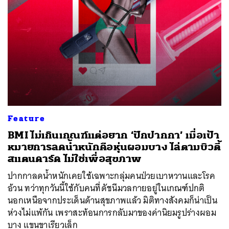
Feature
BMI ไม่เกินเกณฑ์แต่อยาก ‘ปักปากกา’ เมื่อเป้า
หมายการลดน้ำหนักคือหุ่นผอมบาง ไล่ตามบิวตี้
สแตนดาร์ด ไม่ใช่เพื่อสุขภาพ
ปากกาลดน้ำหนักเคยใช้เฉพาะกลุ่มคนป่วยเบาหวานและโรค
อ้วน ทว่าทุกวันนี้ใช้กับคนที่ดัชนีมวลกายอยู่ในเกณฑ์ปกติ
นอกเหนือจากประเด็นด้านสุขภาพแล้ว มิติทางสังคมก็น่าเป็น
ห่วงไม่แพ้กัน เพราสะท้อนการกลับมาของค่านิยมรูปร่างผอม
บาง แขนขาเรียวเล็ก