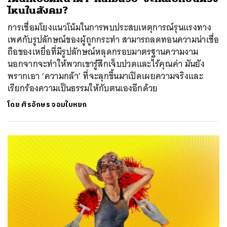
ไหนในสังคม?
การเชื่อมโยงแนวโน้มในการพบประสบเหตุการณ์รุนแรงทาง
เพศกับรูปลักษณ์ของผู้ถูกกระทำ สามารถลดทอนความน่าเชื่อ
ถือของเหยื่อที่มีรูปลักษณ์หลุดกรอบมาตรฐานความงาม
นอกจากจะทำให้พวกเขารู้สึกเจ็บปวดและไร้คุณค่า มันยัง
พรากเอา ‘ความกล้า’ ที่จะลุกขึ้นมาเปิดเผยความจริงและ
เรียกร้องความเป็นธรรมให้กับตนเองอีกด้วย
โดย
ศิรอักษร จอมใบหยก