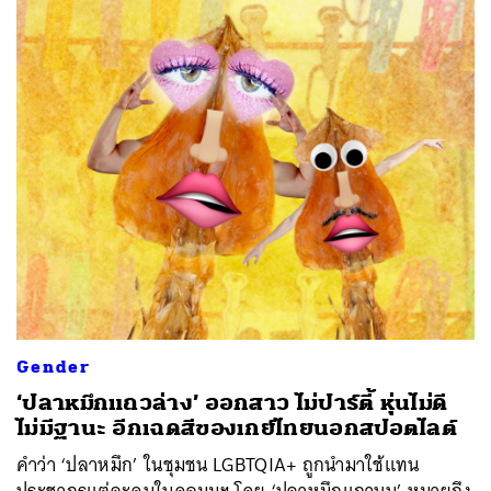
Gender
‘ปลาหมึกแถวล่าง’ ออกสาว ไม่ปาร์ตี้ หุ่นไม่ดี
ไม่มีฐานะ อีกเฉดสีของเกย์ไทยนอกสปอตไลต์
คำว่า ‘ปลาหมึก’ ในชุมชน LGBTQIA+ ถูกนำมาใช้แทน
ประชากรแต่ละคนในคอมมูฯ โดย ‘ปลาหมึกแถวบน’ หมายถึง