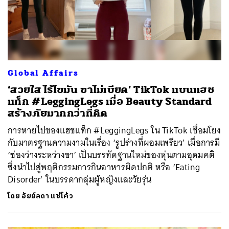
Global Affairs
‘สวยใส ไร้ไขมัน ขาไม่เบียด’ TikTok แบนแฮช
แท็ก #LeggingLegs เมื่อ Beauty Standard
สร้างภัยมากกว่าที่คิด
การหายไปของแฮชแท็ก #LeggingLegs ใน TikTok เชื่อมโยง
กับมาตรฐานความงามในเรื่อง ‘รูปร่างที่ผอมเพรียว’ เมื่อการมี
‘ช่องว่างระหว่างขา’ เป็นบรรทัดฐานใหม่ของหุ่นตามอุดมคติ
ซึ่งนำไปสู่พฤติกรรมการกินอาหารผิดปกติ หรือ ‘Eating
Disorder’ ในบรรดากลุ่มผู้หญิงและวัยรุ่น
โดย
อัยย์ลดา แซ่โค้ว