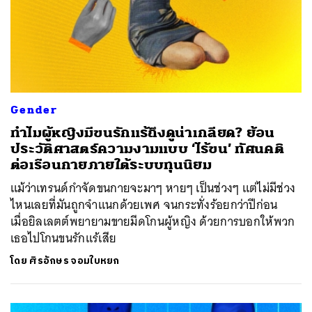
Gender
ทำไมผู้หญิงมีขนรักแร้ถึงดูน่าเกลียด? ย้อน
ประวัติศาสตร์ความงามแบบ ‘ไร้ขน’ ทัศนคติ
ต่อเรือนกายภายใต้ระบบทุนนิยม
แม้ว่าเทรนด์กำจัดขนกายจะมาๆ หายๆ เป็นช่วงๆ แต่ไม่มีช่วง
ไหนเลยที่มันถูกจำแนกด้วยเพศ จนกระทั่งร้อยกว่าปีก่อน
เมื่อยิลเลตต์พยายามขายมีดโกนผู้หญิง ด้วยการบอกให้พวก
เธอไปโกนขนรักแร้เสีย
โดย
ศิรอักษร จอมใบหยก