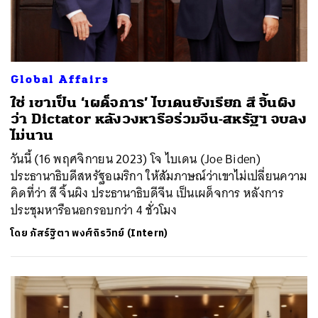
Global Affairs
ใช่ เขาเป็น ‘เผด็จการ’ ไบเดนยังเรียก สี จิ้นผิง
ว่า Dictator หลังวงหารือร่วมจีน-สหรัฐฯ จบลง
ไม่นาน
วันนี้ (16 พฤศจิกายน 2023) โจ ไบเดน (Joe Biden)
ประธานาธิบดีสหรัฐอเมริกา ให้สัมภาษณ์ว่าเขาไม่เปลี่ยนความ
คิดที่ว่า สี จิ้นผิง ประธานาธิบดีจีน เป็นเผด็จการ หลังการ
ประชุมหารือนอกรอบกว่า 4 ชั่วโมง
โดย
ภัสร์ฐิตา พงศ์ถิรวิทย์ (Intern)