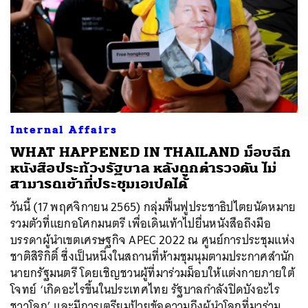
ค้นหา
SHARE
TWEET
LINE
EMAIL
Internal Affairs
WHAT HAPPENED IN THAILAND ม็อบฉีก
หนังสือประท้วงรัฐบาล หลังถูกตำรวจดัน ไม่
สามารถเข้าที่ประชุมเอเปคได้
วันนี้ (17 พฤศจิกายน 2565) กลุ่มฟื้นฟูประชาธิปไตยนัดหมาย
รวมตัวที่แยกอโศกมนตรี เพื่อเดินเท้าไปยื่นหนังสือถึงมือ
บรรดาผู้นำเขตเศรษฐกิจ APEC 2022 ณ ศูนย์การประชุมแห่ง
ชาติสิริกิติ์ ซึ่งเป็นหนึ่งในสถานที่ห้ามชุมนุมตามประกาศสำนัก
นายกรัฐมนตรี โดยเชิญชวนผู้ที่มาร่วมม็อบให้แต่งกายภายใต้
โจทย์ ‘เกิดอะไรขึ้นในประเทศไทย รัฐบาลกำลังปิดบังอะไร
ชาวโลก’ และมีการเตรียมป้ายข้อความถึงผู้นำโลกที่มาร่วม