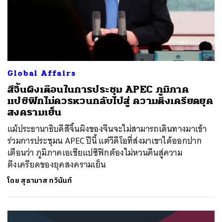
Global Affairs
สีจิ้นผิงเตือนในการประชุม APEC ภูมิภาค
แปซิฟิกไม่ควรหวนกลับไปสู่ ความตึงเครียดยุค
สงครามเย็น
แม้ประธานาธิบดีสีจิ้นผิงของจีนจะไม่สามารถเดินทางมาเข้า
ร่วมการประชุมน APEC ปีนี้ แต่วีดีโอที่ส่งมาเขาได้ออกปาก
เตือนว่า ภูมิภาคเอเชียแปซิฟิกต้องไม่หวนคืนสู่ความ
ตึงเครียดของยุคสงครามเย็น
โดย
สุธามาส ทวินันท์