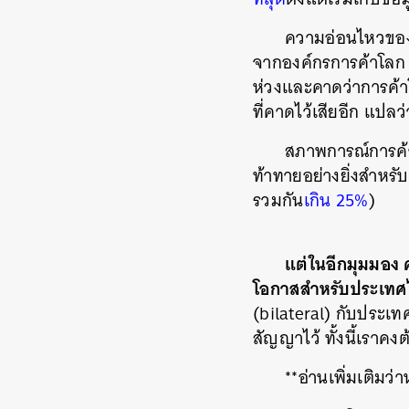
ความอ่อนไหวของ
จากองค์กรการค้าโลก (
ห่วงและคาดว่าการค้าโ
ที่คาดไว้เสียอีก แปลว่
สภาพการณ์การค้า
ท้าทายอย่างยิ่งสำหรั
รวมกัน
เกิน 25%
)
แต่ในอีกมุมมอง 
โอกาสสำหรับประเทศ
(bilateral) กับประเทศ
สัญญาไว้ ทั้งนี้เราค
**อ่านเพิ่มเติมว่