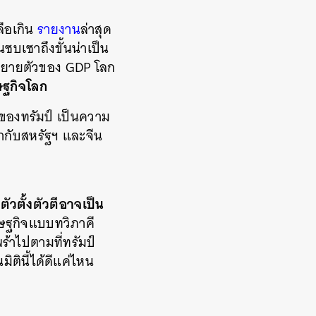
ือเกิน
รายงาน
ล่าสุด
ซบเซาถึงขั้นน่าเป็น
ราขยายตัวของ GDP โลก
ษฐกิจโลก
ของทรัมป์ เป็นความ
้ากับสหรัฐฯ และจีน
วตั้งตัวตีอาจเป็น
รษฐกิจแบบทวิภาคี
ร้าไปตามที่ทรัมป์
ตินี้ได้ดีแค่ไหน