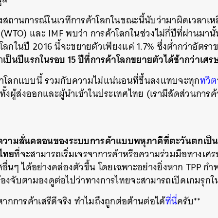
SHARE
TWEET
LINE
EMAIL
สถานการณ์ในเวทีการค้าโลกในขณะนี้นับว่ามาผิดเวลาเหล
WTO) และ IMF พบว่า การค้าโลกในช่วงไม่กี่ปีที่ผ่านมานั้น
ลกในปี 2016 นี้จะขยายตัวเพียงแค่ 1.7% ซึ่งต่ำกว่าอัต
เป็นปีแรกในรอบ 15 ปีที่การค้าโลกขยายตัวได้ช้ากว่าเศร
า
โลกแบบนี้ รวมกับความไม่แน่นอนที่ขึ้นลงแทบจะทุก
ทวิต
บทั้งผู้ส่งออกและผู้นำเข้าในประเทศไทย (เรามีสัดส่วนการค
ความสั่นคลอนของระบบการค้าแบบพหุภาคีที่ตะวันตกเป็นตั
ไทย
ที่จะสามารถเริ่มเจรจาการค้าหรือความร่วมมือทางเศ
อื่นๆ ได้อย่างคล่องตัวขึ้น โดยเฉพาะอย่างยิ่งหาก TPP กำพ
งต้องจับตามองดูต่อไปว่าทางการไทยจะสามารถเปิดเกมรุกในมิ
าหากการค้าเสรีดีจริง ทำไมถึงถูกต่อต้านต่อได้
ที่นี่
ครับ**