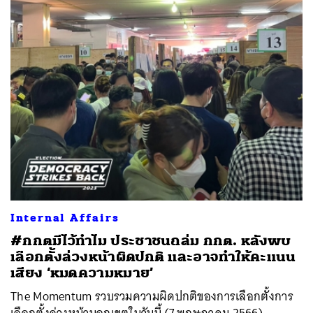
ค้นหา
Internal Affairs
SHARE
TWEET
LINE
EMAIL
#กกตมีไว้ทำไม ประชาชนถล่ม กกต. หลังพบ
เลือกตั้งล่วงหน้าผิดปกติ และอาจทำให้คะแนน
เสียง ‘หมดความหมาย’
The Momentum รวบรวมความผิดปกติของการเลือกตั้งการ
เลือกตั้งล่วงหน้านอกเขตในวันนี้ (7 พฤษภาคม 2566)