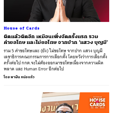
House of Cards
ผิดแล้วผิดอีก เหมือนเพิ่งจัดครั้งแรก รวม
คำขอโทษ และไม่ขอโทษ จากปาก ‘แสวง บุญมี’
รวม 5 คำขอโทษและ (ยัง) ไม่ขอโทษ จากปาก แสวง บุญมี
เลขาธิการคณะกรรมการการเลือกตั้ง โดยหวังว่าการเลือกตั้ง
ครั้งต่อไป กกต.จะไม่ต้องออกมาขอโทษเนื่องจากความผิด
พลาด และ Human Error อีกต่อไป
โดย
พาฝัน หน่อแก้ว