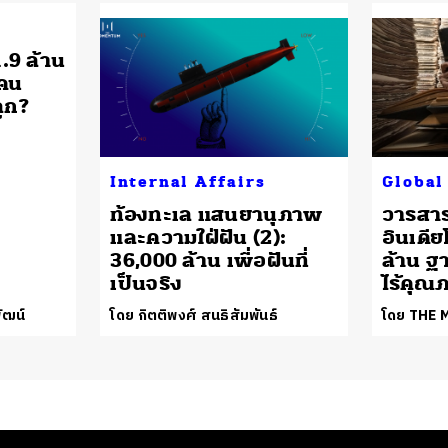
1.9 ล้าน
่คน
ูก?
Internal Affairs
Global
ท้องทะเล แสนยานุภาพ
วารสาร
และความใฝ่ฝัน (2):
อินเดีย
36,000 ล้าน เพื่อฝันที่
ล้าน ฐ
เป็นจริง
ไร้คุณ
ัฒน์
โดย กิตติพงศ์ สนธิสัมพันธ์
โดย THE