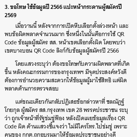
3. ขอโทษ ใช้ข้อมูลปี 2566 แปะหน้ากระดานผู้สมัครปี
2569
เ
มื่อวานนี้ หลังจากการเปิดหีบเลือกตั้งล่วงหน้า และ
พบข้อผิดพลาดจำนวนมาก ซึ่งหนึ่งในนั้นคือการใช้ QR
Code ข้อมูลผู้สมัคร สส. หน้าเขตเลือกตั้งผิด โดยพบว่า
เขตบางบอน QR Code ลิงก์กับข้อมูลผู้สมัครปี 2566
โดยแสวงระบุว่า ต้องขอโทษกับความผิดพลาดที่เกิด
ขึ้น หลังคณะกรรมการของกรุงเทพฯ มีจุดประสงค์หวังดี
ต้องการอำนวยความสะดวกให้ข้อมูลผู้มาใช้สิทธิ แต่ผิด
พลาดด้านการตรวจสอบ
ค้นหา
แต่ขณะเดียวกันกลับปฏิเสธข้อกล่าวหาที่ ชลณัฏฐ์
SHARE
TWEET
LINE
EMAIL
โกยกุล ผู้สมัคร สส.กรุงเทพ เขต 28 พรรคประชาชน ระบุ
ว่า ถูกเจ้าหน้าที่รัฐข่มขู่ฟ้อง หลังเปิดเผยข้อมูลเรื่อง QR
Code ผิด ด้านแสวงชี้แจงว่า ไม่มีใครโทร.ไปข่มขู่ เพราะ
คนของ กกต.ถูกอบรมมาให้ข้อมูลประชาชนอย่างดี