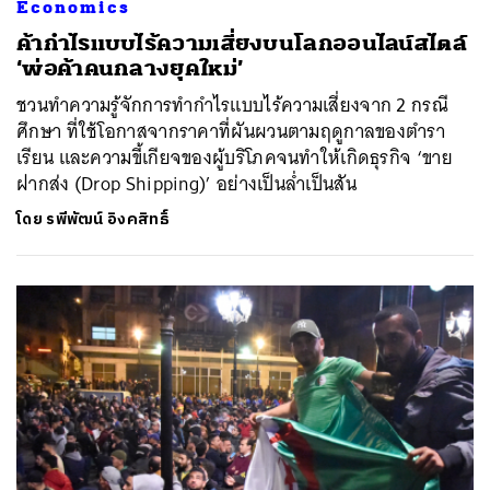
Economics
ค้ากำไรแบบไร้ความเสี่ยงบนโลกออนไลน์สไตล์
‘พ่อค้าคนกลางยุคใหม่’
ค้นหา
ชวนทำความรู้จักการทำกำไรแบบไร้ความเสี่ยงจาก 2 กรณี
SHARE
TWEET
LINE
EMAIL
ศึกษา ที่ใช้โอกาสจากราคาที่ผันผวนตามฤดูกาลของตำรา
เรียน และความขี้เกียจของผู้บริโภคจนทำให้เกิดธุรกิจ ‘ขาย
ฝากส่ง (Drop Shipping)’ อย่างเป็นล่ำเป็นสัน
โดย
รพีพัฒน์ อิงคสิทธิ์