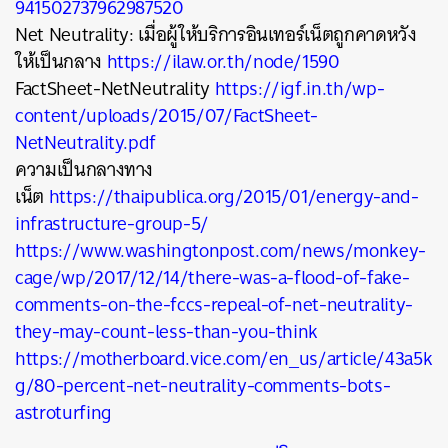
941502737962987520
Net Neutrality: เมื่อผู้ให้บริการอินเทอร์เน็ตถูกคาดหวัง
ให้เป็นกลาง
https://ilaw.or.th/node/1590
FactSheet-NetNeutrality
https://igf.in.th/wp-
content/uploads/2015/07/FactSheet-
NetNeutrality.pdf
ความเป็นกลางทาง
เน็ต
https://thaipublica.org/2015/01/energy-and-
infrastructure-group-5/
https://www.washingtonpost.com/news/monkey-
cage/wp/2017/12/14/there-was-a-flood-of-fake-
comments-on-the-fccs-repeal-of-net-neutrality-
they-may-count-less-than-you-think
https://motherboard.vice.com/en_us/article/43a5k
g/80-percent-net-neutrality-comments-bots-
astroturfing