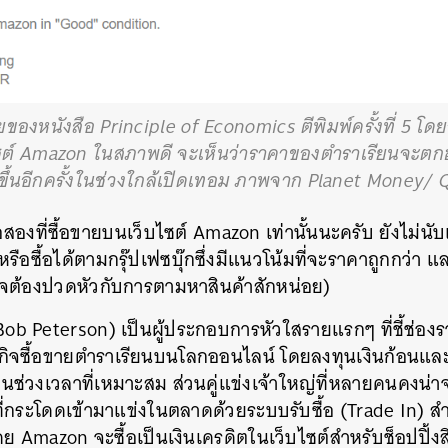
องหนังสือ Principle of Economics ตีพิมพ์ครั้งที่ 5 โ
บไซต์ Amazon ในสภาพดี จะเห็นว่าราคาของตำราเรียนจะ
ขึ้นอีกครั้งในช่วงใกล้เปิดเทอม ภาพจาก Planet Money
สองที่ซื้อขายบนเว็บไซต์ Amazon เท่านั้นนะครับ ยังไม่นับเ
รือซื้อได้ตามกรุ๊ปเฟซบุ๊กซึ่งมีแนวโน้มที่จะราคาถูกกว่า 
าจต้องปวดหัวกับการตามหาสินค้าสักหน่อย)
 (Bob Peterson) เป็นผู้ประกอบการหัวใสรายแรกๆ ที่ชี้ช่
กิจซื้อขายตำราเรียนบนโลกออนไลน์ โดยลงทุนเงินก้อนและค
่วงเวลาที่เหมาะสม ส่วนคู่แข่งเจ้าใหญ่ที่หลายคนคงน่าจ
่กระโดดเข้ามาแข่งในตลาดด้วยระบบรับซื้อ (Trade In) สำห
ย Amazon จะซื้อเป็นเงินเครดิตในเว็บไซต์สำหรับช็อปปิ้งสิน