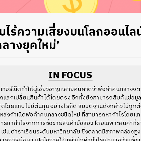
บไร้ความเสี่ยงบนโลกออนไลน
กลางยุคใหม่’
IN FOCUS
ทอร์เน็ตทำให้ผู้เชี่ยวชาญหลายคนคาดว่าพ่อค้าคนกลางจะหา
แลกเปลี่ยนสินค้าได้โดยตรง อีกทั้งยังสามารถสืบค้นข้อมูลเพ
ุดโดยแทบไม่มีต้นทุน อย่างไรก็ดี สมมติฐานดังกล่าวไม่ถูกต
นแหล่งกำเนิดพ่อค้าคนกลางชนิดใหม่ ที่สามารถหากำไรโดยแท
ารหากำไรจากการซื้อขายสินค้ามือสอง โดยเฉพาะสินค้าที่รา
้ เช่น ตำราเรียนระดับมหาวิทยาลัย ซึ่งตลาดมีสภาพคล่องส
คการศึกษา เปิดโอกาสให้เหล่านักค้ากำไรเข้ามากว้านซื้