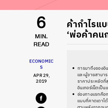
ค้ากำไรแบ
6
‘พ่อค้าคน
MIN.
READ
ECONOMIC
S
การมาถึงของอินเ
และผู้ขายสามารถ
APR 29,
2019
ราคาประหยัดที่ส
อินเทอร์เน็ตเป็
ช่องทางแรกคือก
แบบที่คาดเดาได
ฮวบหลังจากจบภา