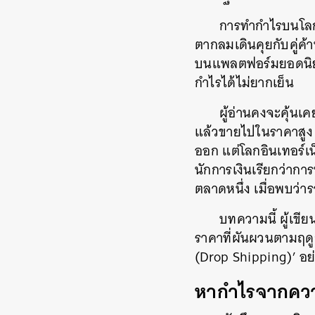
การทำกำไรบนโลก
ตากลมเดินคุยกับคู่ค้
บนแพลตฟอร์มยอดนิยม 
กำไรได้ไม่ยากเย็น
ผู้อ่านคงจะคุ้นเ
แล้วขายไปในราคาสูง แ
ออก แต่โลกอินเทอร์เน
นักการเงินเรียกว่าก
ตลาดหนึ่ง เมื่อพบว่า
บทความนี้ ผู้เข
ราคาที่ผันผวนตามฤดู
(Drop Shipping)’ อย่
หากำไรจากควา
ค้