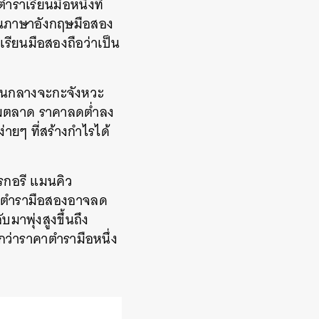
ราเรียนมือหนึ่งที่
ียนภาษาอังกฤษมือสอง
รียนมือสองถือว่าเป็น
าคนกลางจะกะจังหวะ
่วมตลาด ราคาลดต่ำลง
่ายๆ ที่สร้างกำไรได้
กรกอรี แมนคิว
คาตำรามือสองอาจลด
าพุ่งสูงขึ้นถึง
กว่าราคาตำรามือหนึ่ง