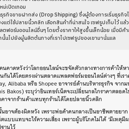
นใหม่เปิดเทอม
ธุรกิจขายฝากส่ง (Drop Shipping) ซึ่งผู้ต้องการเริ่มธุรกิจไ
งแต่ใช้ปลายนิ้วคลิก เลือกสินค้าที่น่าสนใจ เซฟรูปเก็บไว้ แล
อร์มออนไลน์อื่นๆ โดยตั้งราคาให้สูงขึ้นเล็กน้อย เมื่อมีคำสั่
ล่านั้นไปยังผู้ผลิตต้นทางที่เราไปเซฟรูปของเขามานั่นแล
ยคนคาดหวังว่าโลกออนไลน์จะขจัดตัวกลางทางการค้าให้หายไ
กันได้โดยตรงผ่านตลาดแพลตฟอร์มออนไลน์ต่างๆ ที่เราคุ้
y, Alibaba หรือ Shopee อาจารย์ด้านบริหารธุรกิจ จากม
s Bakos) ระบุว่าอินเทอร์เน็ตจะเปลี่ยนกลไกราคาตลอดไป
คาจากร้านค้าแทบทุกร้านได้โดยปลายนิ้วคลิก
่านั้นอาจต้องผิดหวัง เพราะพ่อค้าคนกลางเป็นอาชีพตายย
ตแบบแทบจะไร้ความเสี่ยง เพราะผู้บริโภคไม่ได้ ‘มีเหตุมีผล
ิฐานไว้