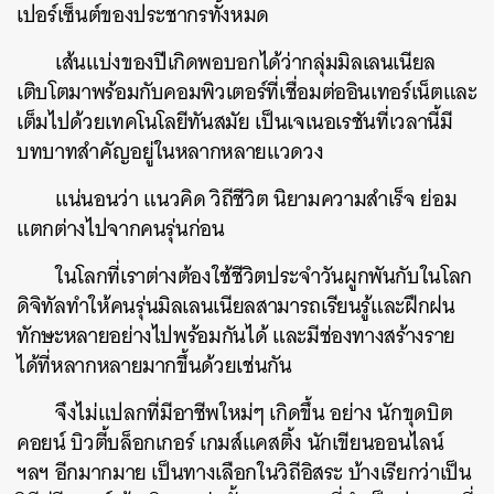
เปอร์เซ็นต์ของประชากรทั้งหมด
เส้นแบ่งของปีเกิดพอบอกได้ว่ากลุ่มมิลเลนเนียล
เติบโตมาพร้อมกับคอมพิวเตอร์ที่เชื่อมต่ออินเทอร์เน็ตและ
เต็มไปด้วยเทคโนโลยีทันสมัย เป็นเจเนอเรชันที่เวลานี้มี
บทบาทสำคัญอยู่ในหลากหลายแวดวง
แน่นอนว่า แนวคิด วิถีชีวิต นิยามความสำเร็จ ย่อม
แตกต่างไปจากคนรุ่นก่อน
ในโลกที่เราต่างต้องใช้ชีวิตประจำวันผูกพันกับในโลก
ดิจิทัลทำให้คนรุ่นมิลเลนเนียลสามารถเรียนรู้และฝึกฝน
ทักษะหลายอย่างไปพร้อมกันได้ และมีช่องทางสร้างราย
ได้ที่หลากหลายมากขึ้นด้วยเช่นกัน
จึงไม่แปลกที่มีอาชีพใหม่ๆ เกิดขึ้น อย่าง นักขุดบิต
คอยน์ บิวตี้บล็อกเกอร์ เกมส์แคสติ้ง นักเขียนออนไลน์
ฯลฯ อีกมากมาย เป็นทางเลือกในวิถีอิสระ บ้างเรียกว่าเป็น