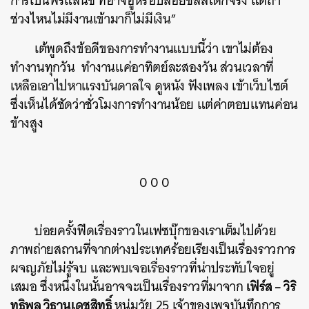
การเป็นฟรีแลนซ์ ที่อาจอู้หรือปล่อยชิลล์ได้ก็จริง แต่ถ้า
ช่วงไหนไม่มีงานเข้ามาก็ไม่มีเงิน”
เต้พูดถึงข้อดีของการทำงานแบบนี้ว่า เขาไม่ต้อง
ทำงานทุกวัน ทำงานแค่อาทิตย์ละสองวัน ส่วนเวลาที่
เหลือเอาไปหาแรงบันดาลใจ ดูหนัง ฟังเพลง เข้าเว็บไซต์
ซึ่งเห็นได้ชัดว่าชั่วโมงการทำงานน้อย แต่ค่าตอบแทนค่อน
ข้างสูง
0 0 0
บ่อยครั้งฟีดเรื่องราวในเฟซบุ๊กของเราเต็มไปด้วย
ภาพถ่ายสถานที่จากต่างประเทศร้อยเรียงเป็นเรื่องราวการ
ค้นหา
ผจญภัยไม่รู้จบ และพบเจอเรื่องราวที่น่าประทับใจอยู่
SHARE
TWEET
LINE
EMAIL
เฟิร์ส – วิริ
เสมอ ซึ่งหนึ่งในนั้นอาจจะเป็นเรื่องราวที่มาจาก
ทธิพล วิธานเดชสิทธิ์
หนุ่มวัย 25 เจ้าของเพจบันทึกการ