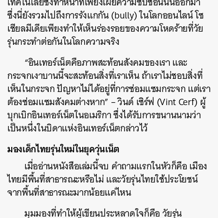
เทคโนโลยีซึ่งทำหน้าที่เพียงเผยความซับซ้อนนั้นออกมา
ซึ่งนี่ยังรวมไปถึงการรังแกกัน (bully) ในโลกออนไลน์ โซ
เชียลมีเดียเพียงทำให้เห็นร่องรอยของความโหดร้ายที่วัย
รุ่นกระทำต่อกันในโลกความจริง
“อินเทอร์เน็ตคือภาพสะท้อนสังคมของเรา และ
กระจกเงาบานนี้จะสะท้อนสิ่งที่เราเห็น ถ้าเราไม่ชอบสิ่งที่
เห็นในกระจก ปัญหาไม่ได้อยู่ที่การซ่อมแซมกระจก แต่เรา
ต้องซ่อมแซมสังคมต่างหาก” – วินด์ เซิร์ฟ (Vint Cerf) ผู้
บุกเบิกอินเทอร์เน็ตในอเมริกา ซึ่งได้รับการขนานนามว่า
เป็นหนึ่งในบิดาแห่งอินเทอร์เน็ตกล่าวไว้
มองเด็กไทยรุ่นใหม่ในยุควุ่นเน็ต
เมื่ออ่านหนังสือเล่มนี้จบ คำถามแรกในหัวก็คือ เมือง
ไทยมีพื้นที่สาธารณะหรือไม่ และวัยรุ่นไทยใช้ประโยชน์
จากพื้นที่สาธารณะมากน้อยแค่ไหน
มุมมองที่ทำให้ผู้เขียนประหลาดใจก็คือ วัยรุ่น