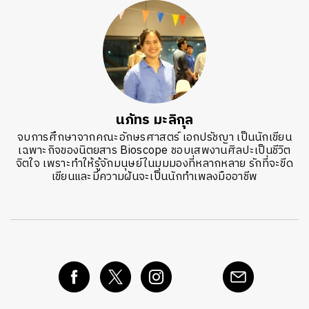
นภัทร มะลิกุล
จบการศึกษาจากคณะอักษรศาสตร์ เอกปรัชญา เป็นนักเขียน
เฉพาะกิจของนิตยสาร Bioscope ชอบเสพงานศิลปะเป็นชีวิต
จิตใจ เพราะทำให้รู้จักมนุษย์ในมุมมองที่หลากหลาย รักที่จะขีด
เขียนและมีความฝันจะเป็นนักทำเพลงมืออาชีพ