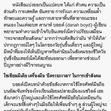
หนังสือแบ่งออกเป็นแปดบท ได้แก่ ตัวตน ความเป็น
ส่วนตัว การเสพติด อันตราย การรังแก ความเหลื่อมล้ำ
ทักษะและความรู้ และการเสาะหาพื้นที่สาธารณะของ
ตนเอง ในแต่ละบท ดานาห์ บอยด์ (danah boyd)-ผู้เขียน
พยายามทำความเข้าใจกับอินเทอร์เน็ตว่าเปรียบเสมือน
“กระจกสะท้อนสังคม” มากกว่าจะตัดสินว่ามัน ‘ทำให้เกิด’
ปรากฏการณ์ใดๆ ในโลกของวัยรุ่นขึ้นเดี่ยวๆ และผู้ใหญ่
มีหน้าที่มองให้เห็นปัญหาหรือค่านิยมในสังคมของชีวิตวัย
รุ่นซึ่งอินเทอร์เน็ตได้สะท้อนออกมา เพื่อหาทางช่วยแก้
ปัญหาอย่างมีวิจารณญาณ
โซเชียลมีเดีย เครื่องมือ ‘ยืดระยะเวลา’ ในการเข้าสังคม
บอยด์เปิดบทนำด้วยข้อสังเกตการใช้โทรศัพท์มือถือ
บนอัฒจันทร์ของโรงเรียนมัธยมปลายเมืองแนชวิลล์ เธอ
สังเกตว่า ผู้ใหญ่และเด็กใช้โทรศัพท์มือถือไม่เหมือนกัน
เด็กจะแชร์สิ่งต่างๆในมือถือให้เพื่อนข้างๆ ดู ส่วนผู้ใหญ่จะ