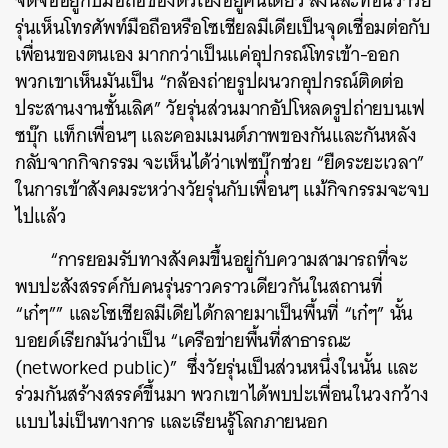
จดจ่ออยู่กับมือถือของตัวเองอยู่คนเดียว สิ่งนี้สะท้อนว่าวัย
รุ่นเห็นโทรศัพท์มือถือหรือโซเชียลมีเดียเป็นจุดเชื่อมต่อกับ
เพื่อนของตนเอง มากกว่าเป็นแค่อุปกรณ์โทรเข้า-ออก
พวกเขาเห็นมันเป็น “กล้องถ่ายรูปผนวกอุปกรณ์ติดต่อ
ประสานงานชั้นเลิศ” วัยรุ่นส่วนมากอัปโหลดรูปถ่ายบนเฟ
ซบุ๊ก แท็กเพื่อนๆ และคอมเมนต์ภาพของกันและกันหลัง
กลับจากกิจกรรม จะเห็นได้ว่าเฟซบุ๊กช่วย “ยืดระยะเวลา”
ในการเข้าสังคมระหว่างวัยรุ่นกับเพื่อนๆ แม้กิจกรรมจะจบ
ไปแล้ว
“การยอมรับทางสังคมขึ้นอยู่กับความสามารถที่จะ
พบปะสังสรรค์กับคนรุ่นราวคราวเดียวกันในสถานที่
“เก๋ๆ”” และโซเชียลมีเดียได้กลายมาเป็นพื้นที่ “เก๋ๆ” นั้น
บอยด์เรียกมันว่าเป็น “เครือข่ายพื้นที่สาธารณะ
(networked public)” ซึ่งวัยรุ่นเป็นส่วนหนึ่งในนั้น และ
ร่วมกันสร้างสรรค์ขึ้นมา พวกเขาได้พบปะเพื่อนในวงกว้าง
แบบไม่เป็นทางการ และเรียนรู้โลกภายนอก