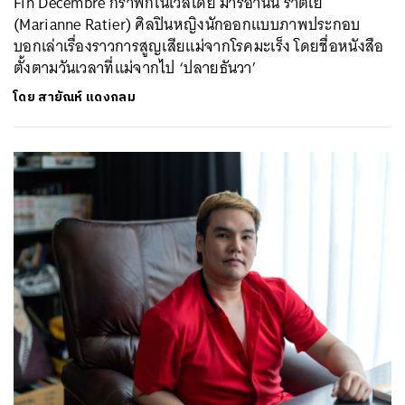
Fin Décembre กราฟิกโนเวลโดย มาริอานน์ ราติเย
(Marianne Ratier) ศิลปินหญิงนักออกแบบภาพประกอบ
บอกเล่าเรื่องราวการสูญเสียแม่จากโรคมะเร็ง โดยชื่อหนังสือ
ตั้งตามวันเวลาที่แม่จากไป ‘ปลายธันวา’
โดย
สายัณห์ แดงกลม