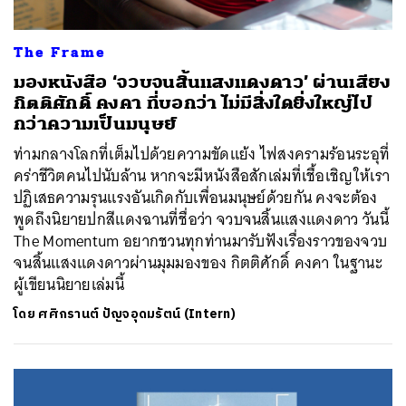
The Frame
มองหนังสือ ‘จวบจนสิ้นแสงแดงดาว’ ผ่านเสียง
กิตติศักดิ์ คงคา ที่บอกว่า ไม่มีสิ่งใดยิ่งใหญ่ไป
กว่าความเป็นมนุษย์
ท่ามกลางโลกที่เต็มไปด้วยความขัดแย้ง ไฟสงครามร้อนระอุที่
คร่าชีวิตคนไปนับล้าน หากจะมีหนังสือสักเล่มที่เชื้อเชิญให้เรา
ปฏิเสธความรุนแรงอันเกิดกับเพื่อนมนุษย์ด้วยกัน คงจะต้อง
พูดถึงนิยายปกสีแดงฉานที่ชื่อว่า จวบจนสิ้นแสงแดงดาว วันนี้
The Momentum อยากชวนทุกท่านมารับฟังเรื่องราวของจวบ
จนสิ้นแสงแดงดาวผ่านมุมมองของ กิตติศักดิ์ คงคา ในฐานะ
ผู้เขียนนิยายเล่มนี้
โดย
ศศิกรานต์ ปัญจอุดมรัตน์ (Intern)
ค้นหา
SHARE
TWEET
LINE
EMAIL