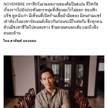
NOVEMBRE กราฟิกโนเวลผลงานของศิลปินสเปน ที่โฟกัส
เรื่องราวไปยังประพันธกรหนุ่มที่เขียนอะไรไม่ออก ชอบฟัง
แจ๊ซ ดูหนังเก่า มีเพื่อนที่เปิดร้านเสื้อผ้ามือสอง มีคนร่วมแชร์
เช่าห้องในอะพาร์ตเมนต์เดียวกันก่อนจะมีใจต่อกัน ซึ่งทุกคน
ล้วนมีชะตาชีวิตไปคนละทาง ข้ามถนนคนละเส้น และถึงฝั่ง
คนละด้าน
โดย
สายัณห์ แดงกลม