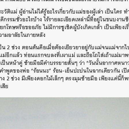
ะวัติแม่ ผู้อ่านไม่ได้รู้อะไรเกี่ยวกับแม่ของผู้เล่า เป็นใคร 
รรมชั่วอะไรบ้าง ไร้รายละเอียดเหล่านี้ที่อยู่ในขนบงานชีว
ษหรือขออภัย ไม่มีการชูเชิดผู้บังเกิดเกล้า เป็นเพียงเร
ความอาลัยในภายหลัง
เป็น 2 ช่วง ตอนต้นคือเมื่อต้องเยียวยาอยู่กับแม่จนแม่จาก
ม่มีแม่อีกแล้ว ท่อนแรกจบลงที่เผาแม่ และถือโถใส่เถ้าแม่ม
าเป็นหน้าคู่ ซ้ายมือมีคำบรรยายสั้นๆ ว่า “วันนั้นอากาศ
คำพูดของพ่อ “ร้อนนะ” ร้อน-เย็นปะปนในฉากเดียวกัน เปิดต
ว่าง 2 ช่วง มีเพียงดอกไม้เล็กๆ ตรงมุมซ้ายมือ เพียงแค่นี
เสีย