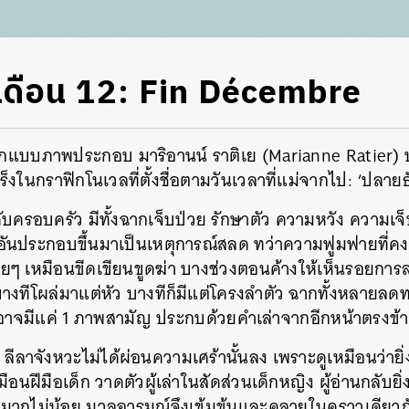
ดือน 12: Fin Décembre
กแบบภาพประกอบ มาริอานน์ ราติเย (Marianne Ratier) บ
็งในกราฟิกโนเวลที่ตั้งชื่อตามวันเวลาที่แม่จากไป: ‘ปลาย
ครอบครัว มีทั้งฉากเจ็บป่วย รักษาตัว ความหวัง ความเจ็
อันประกอบขึ้นมาเป็นเหตุการณ์สลด ทว่าความฟูมฟายที่คงเ
่ายๆ เหมือนขีดเขียนขูดฆ่า บางช่วงตอนค้างให้เห็นรอยกา
บางทีโผล่มาแต่หัว บางทีก็มีแต่โครงลำตัว ฉากทั้งหลายล
อาจมีแค่ 1 ภาพสามัญ ประกบด้วยคำเล่าจากอีกหน้าตรงข้
นา ลีลาจังหวะไม่ได้ผ่อนความเศร้านั้นลง เพราะดูเหมือนว
ือนฝีมือเด็ก วาดตัวผู้เล่าในสัดส่วนเด็กหญิง ผู้อ่านกลับ
มากไม่น้อย มวลอารมณ์จึงเข้มข้นและคลายในคราวเดียวก