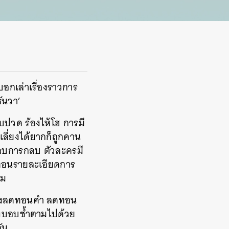
อกเล่าเรื่องราวการ
ธันวา’
บปวด ร้องไห้โฮ การมี
ลี่ยงได้ยากก็ถูกคาน
รลบการกลบ ตัวละครมี
ดทอนรายละเอียดการ
าม
่ายิ่งลดทอนคำ ลดทอน
ยิ่งบอบช้ำตามไปด้วย
ัน