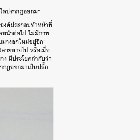
ูดใดปรากฏออกมา
ะองค์ประกอบทำหน้าที่
ิดหน้าต่อไป ไม่มีภาพ
บมางอกใหม่อยู่อีก”
สลายหายไป หรือเมื่อ
าง มีประโยคกำกับว่า
รากฏออกมาเป็นปลั๊ก