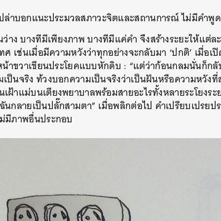
เปล่าบอกแนะประมวลสภาวะจิตและสถานการณ์ ไม่มีคำพ
ว่าง บางทีมีเพียงภาพ บางทีมีแค่คำ จึงสร้างระยะให้แต่ล
ศ เช่นเมื่อมีความหวังว่าทุกอย่างจะกลับมา ‘ปกติ’ เมื่อเป
 หน้าขวาเขียนประโยคแบบหักดิบ : “แต่ว่าก้อนกลมนั่นก็กลั
ป็นจริง ท้วงบอกความเป็นจริงว่าเป็นฝันหรือความหวังที่
อนเฝ้าแม่บนเตียงพยาบาลพร้อมสายอะไรทั้งหลายระโยงระย
ฉันกลายเป็นปลั๊กสามตา” เมื่อพลิกต่อไป คำเปรียบเปรยป
ม่มีภาพอื่นประกอบ