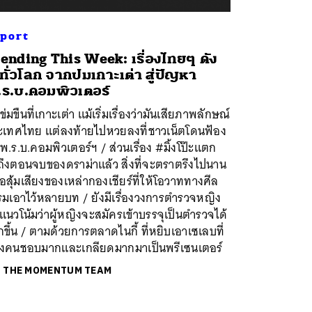
port
ending This Week: เรื่องไทยๆ ดัง
ทั่วโลก จากปมเกาะเต่า สู่ปัญหา
ร.บ.คอมพิวเตอร์
ข่มขืนที่เกาะเต่า แม้เริ่มเรื่องว่ามันเสียภาพลักษณ์
ะเทศไทย แต่ลงท้ายไปหวยลงที่ชาวเน็ตโดนฟ้อง
พ.ร.บ.คอมพิวเตอร์ฯ / ส่วนเรื่อง #มิ้งโป๊ะแตก
ถึงตอนจบของดราม่าแล้ว สิ่งที่จะตราตรึงไปนาน
ือสุ้มเสียงของเหล่ากองเชียร์ที่ให้โอวาททางศีล
รมเอาไว้หลายบท / ยังมีเรื่องวงการตำรวจหญิง
มีแนวโน้มว่าผู้หญิงจะสมัครเข้าบรรจุเป็นตำรวจได้
ขึ้น / ตามด้วยการตลาดไนกี้ ที่หยิบเอาเซเลบที่
ทั้งคนชอบมากและเกลียดมากมาเป็นพรีเซนเตอร์
ย
THE MOMENTUM TEAM