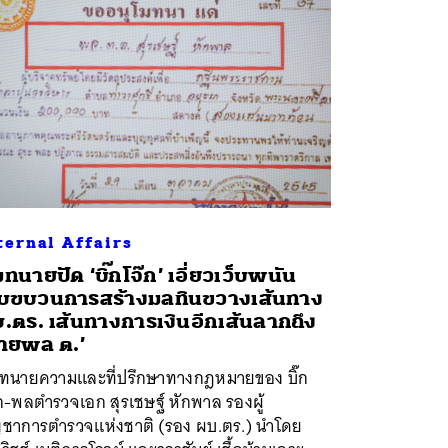
ternal Affairs
มทนายปัด ‘บิ๊กโจ๊ก’ เอี่ยวเว็บพนัน
บขบวนการสร้างมลทินขวางเส้นทาง
.ตร. เส้นทางการเงินอีกเส้นลากถึง
ายพล ต.’
มทนายความและที่ปรึกษาทางกฎหมายของ บิ๊ก
ก-พลตำรวจเอก สุรเชษฐ์ หักพาล รองผู้
ญชาการตำรวจแห่งชาติ (รอง ผบ.ตร.) นำโดย