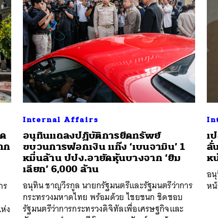
Internal Affairs
In
ิด
อนุทินแถลงปฏิบัติการยึดทรัพย์
​​
จาก
ขบวนการฟอกเงิน แก๊ง ‘เบนจามิน’ 1
ลั
หมื่นล้าน ปปง.อายัดหุ้นบางจาก ‘ยิม
หน
เลียก’ 6,000 ล้าน
อนุ
อนุทิน ชาญวีรกูล นายกรัฐมนตรีและรัฐมนตรีว่าการ
าร
หน้
กระทรวงมหาดไทย พร้อมด้วย ไชยชนก ชิดชอบ
รัฐมนตรีว่าการกระทรวงดิจิทัลเพื่อเศรษฐกิจและ
ห่ง