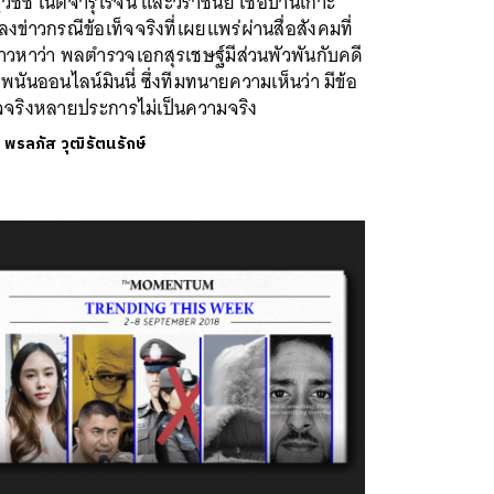
วิชช์ เนติจารุโรจน์ และวราชันย์ เชื้อบ้านเกาะ
งข่าวกรณีข้อเท็จจริงที่เผยแพร่ผ่านสื่อสังคมที่
าวหาว่า พลตำรวจเอกสุรเชษฐ์มีส่วนพัวพันกับคดี
บพนันออนไลน์มินนี่ ซึ่งทีมทนายความเห็นว่า มีข้อ
็จจริงหลายประการไม่เป็นความจริง
ย
พรลภัส วุฒิรัตนรักษ์