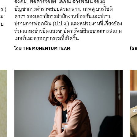
สังคม, พลตำรวจตรี โสภณ สารพัฒน์ รองผู้
บัญชาการตำรวจสอบสวนกลาง, เทพสุ บวรโชติ
ร.)
ดารา รองเลขาธิการสำนักงานป้องกันและปราบ
าม’
ปรามการฟอกเงิน (ป.ป.ง.) และหน่วยงานที่เกี่ยวข้อง
ยบ
ร่วมแถลงข่าวยึดและอายัดทรัพย์สินขบวนการสแกม
เมอร์และอาชญากรรมที่เกิดขึ้น
โดย
THE MOMENTUM TEAM
โด