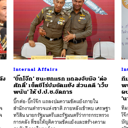
นหา
SHARE
TWEET
LINE
EMAIL
Internal Affairs
In
ลัง
‘บิ๊กโจ๊ก’ ชนะยกแรก แถลงจับมือ ‘ต่อ
ที
ศักดิ์’ เซ็ตซีโร่ปมขัดแย้ง ส่วนคดี ‘เว็บ
พ
พนัน’ ให้ ป.ป.ช.จัดการ
ผบ
‘น
บิ๊กต่อ-บิ๊กโจ๊ก แถลงปมความขัดแย้งภายใน
ที
วจ
สำนักงานตำรวจแห่งชาติ ภายหลังเข้าพบ เศรษฐา
โจ๊
วจ
ทวีสิน นายกรัฐมนตรีและรัฐมนตรีว่าการกระทรวง
บั
การคลัง ที่ขอให้ยุติความขัดแย้งและสร้างความ