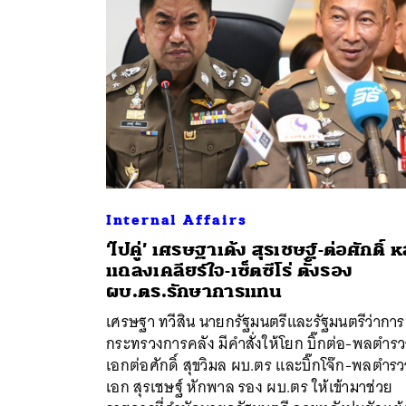
ค้
Internal Affairs
‘ไปคู่’ เศรษฐาเด้ง สุรเชษฐ์-ต่อศักดิ์ ห
แถลงเคลียร์ใจ-เซ็ตซีโร่ ตั้งรอง
ผบ.ตร.รักษาการแทน
เศรษฐา ทวีสิน นายกรัฐมนตรีและรัฐมนตรีว่าการ
กระทรวงการคลัง มีคำสั่งให้โยก บิ๊กต่อ-พลตำร
เอกต่อศักดิ์ สุขวิมล ผบ.ตร และบิ๊กโจ๊ก-พลตำร
เอก สุรเชษฐ์ หักพาล รอง ผบ.ตร ให้เข้ามาช่วย