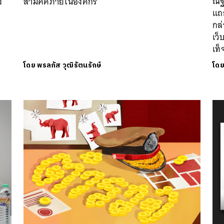
ณัฐ
ง
สามัคคีภายในองค์กร
แถล
กล่
เว็
เท
โดย
พรลภัส วุฒิรัตนรักษ์
โด