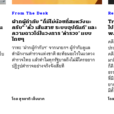
From The Desk
Re
ว
ฝากผู้กำกับ “ก็มีไม่น้อยที่สมหวังนะ
Tr
้น
ครับ” ‘ตั๋ว เส้นสาย ระบบอุปถัมภ์’ และ
ไป
ความฉาวโฉ่ในวงการ ‘ตำรวจ’ แบบ
พ.
ไทยๆ
คดี
วาทะ ‘ฝากผู้กำกับฯ’ จากนายกฯ ผู้กำกับดูแล
อ
ปร
สำนักงานตำรวจแห่งชาติ สะท้อนอะไรในแวดวง
ว็บ
คดี
ตำรวจไทย แล้วทำไมทุกรัฐบาลถึงไม่มีใครอยาก
มา
ปฏิรูปตำรวจอย่างจริงจังเสียที
ก็ค
ธร
ที่
ยาก
มี
โดย
สุภชาติ เล็บนาค
โด