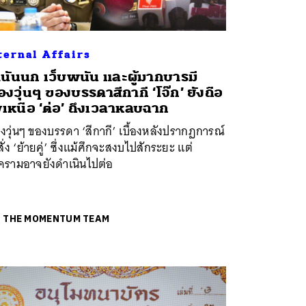
ternal Affairs
นันนก เว็บพนัน และผู้มากบารมี
ื่องวุ่นๆ ของบรรดาสีกากี ‘โจ๊ก’ ยังถือ
่เหนือ ‘ต่อ’ ถึงเวลาหลบฉาก
่องวุ่นๆ ของบรรดา ‘สีกากี’ เบื้องหลังปรากฏการณ์
ั่ง ‘ย้ายคู่’ ซึ่งแม้ศึกจะสงบไปสักระยะ แต่
ครามอาจยังดำเนินไปต่อ
ย
THE MOMENTUM TEAM