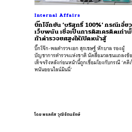
Internal Affairs
บิ๊กโจ๊กยัน ‘บริสุทธิ์ 100%’ กรณีเอี่ย
เว็บพนัน เชื่อเป็นการดิสเครดิตเท่านั
ท้าตำรวจยศสูงให้เปิดหน้าสู้
บิ๊กโจ๊ก-พลตำรวจเอก สุรเชษฐ์ หักบาล รองผู้
บัญชาการตำรวจแห่งชาติ นัดสื่อมวลชนแถลงข้
เท็จจริงหลังก่อนหน้านี้ถูกเชื่อมโยงกับกรณี ‘คดีเ
พนันออนไลน์มินนี่’
โดย
พรลภัส วุฒิรัตนรักษ์