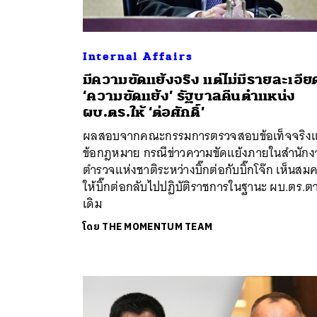
Internal Affairs
มีความขัดแย้งจริง แต่ไม่มีรายละเอีย
‘ความขัดแย้ง’ รัฐบาลคืนตำแหน่ง
ผบ.ตร.ให้ ‘ต่อศักดิ์’
ผลสอบจากคณะกรรมการตรวจสอบข้อเท็จจริง
ข้อกฎหมาย กรณีข่าวความขัดแย้งภายในสำนักง
ตำรวจแห่งชาติระหว่างบิ๊กต่อกับบิ๊กโจ๊ก เห็นสม
ให้บิ๊กต่อกลับไปปฏิบัติราชการในฐานะ ผบ.ตร.ต
เดิม
โดย
THE MOMENTUM TEAM