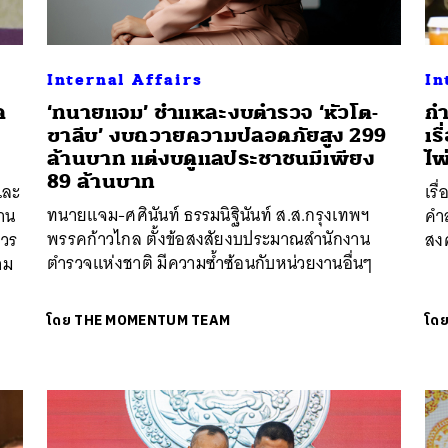
Internal Affairs
In
ด
‘ทนายแจม’ ชำแหละงบตำรวจ ‘หัวโต-
กำ
ขาลีบ’ งบถวายความปลอดภัยสูง 299
เร
ล้านบาท แต่งบดูแลประชาชนมีเพียง
ไพ
89 ล้านบาท
และ
เรื
ทนายแจม-ศศินันท์ ธรรมนิฐินันท์ ส.ส.กรุงเทพฯ
าน
คำส
พรรคก้าวไกล ตั้งข้อสงสัยงบประมาณสำนักงาน
ควร
สง
ตำรวจแห่งชาติ มีความซ้ำซ้อนกับหน่วยงานอื่นๆ
าม
โดย
THE MOMENTUM TEAM
โด