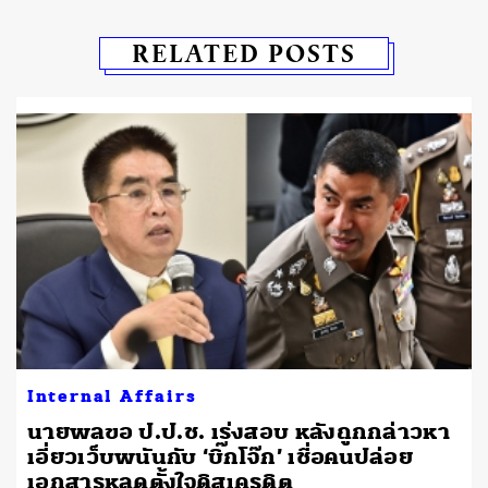
RELATED POSTS
Internal Affairs
นายพลขอ ป.ป.ช. เร่งสอบ หลังถูกกล่าวหา
เอี่ยวเว็บพนันกับ ‘บิ๊กโจ๊ก’ เชื่อคนปล่อย
เอกสารหลุดตั้งใจดิสเครดิต