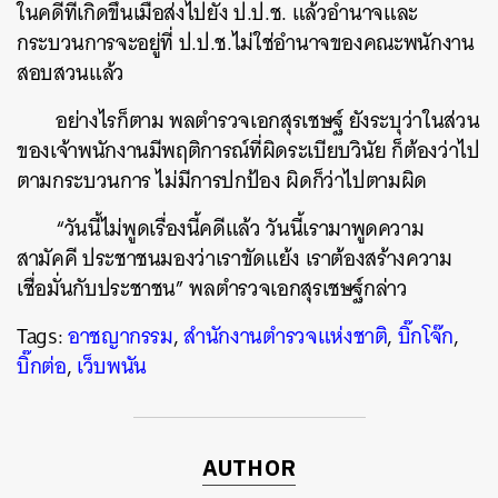
ในคดีที่เกิดขึ้นเมื่อส่งไปยัง ป.ป.ช. แล้วอำนาจและ
กระบวนการจะอยู่ที่ ป.ป.ช.ไม่ใช่อำนาจของคณะพนักงาน
สอบสวนแล้ว
อย่างไรก็ตาม พลตำรวจเอกสุรเชษฐ์ ยังระบุว่าในส่วน
ค้นหา
ของเจ้าพนักงานมีพฤติการณ์ที่ผิดระเบียบวินัย ก็ต้องว่าไป
SHARE
TWEET
LINE
EMAIL
ตามกระบวนการ ไม่มีการปกป้อง ผิดก็ว่าไปตามผิด
“วันนี้ไม่พูดเรื่องนี้คดีแล้ว วันนี้เรามาพูดความ
สามัคคี ประชาชนมองว่าเราขัดแย้ง เราต้องสร้างความ
เชื่อมั่นกับประชาชน” พลตำรวจเอกสุรเชษฐ์กล่าว
Tags:
อาชญากรรม
,
สำนักงานตำรวจแห่งชาติ
,
บิ๊กโจ๊ก
,
บิ๊กต่อ
,
เว็บพนัน
AUTHOR