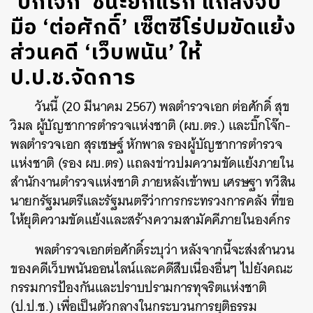
‘บิ๊กโจ๊ก’ ชนะยกแรก แถลงจับ
มือ ‘ต่อศักดิ์’ เซ็ตซีโร่ปมขัดแย้ง
ส่วนคดี ‘เว็บพนัน’ ให้
ป.ป.ช.จัดการ
วันนี้ (20 มีนาคม 2567) พลตำรวจเอก ต่อศักดิ์ สุข
วิมล ผู้บัญชาการตำรวจแห่งชาติ (ผบ.ตร.) และบิ๊กโจ๊ก-
พลตำรวจเอก สุรเชษฐ์ หักพาล รองผู้บัญชาการตำรวจ
แห่งชาติ (รอง ผบ.ตร) แถลงข่าวปมความขัดแย้งภายใน
สำนักงานตำรวจแห่งชาติ ภายหลังเข้าพบ เศรษฐา ทวีสิน
นายกรัฐมนตรีและรัฐมนตรีว่าการกระทรวงการคลัง ที่ขอ
ให้ยุติความขัดแย้งและสร้างความสามัคคีภายในองค์กร
พลตำรวจเอกต่อศักดิ์ระบุว่า หลังจากนี้จะส่งสำนวน
ของคดีเว็บพนันออนไลน์และคดีสืบเนื่องอื่นๆ ไปยังคณะ
กรรมการป้องกันและปราบปรามการทุจริตแห่งชาติ
(ป.ป.ช.) เพื่อเป็นตัวกลางในกระบวนการยุติธรรม