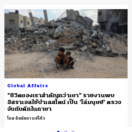
Global Affairs
“ชีวิตของเราสำคัญกว่าเขา” รายงานพบ
อิสราเอลใช้ปาเลสไตน์ เป็น ‘โล่มนุษย์’ ตรวจ
จับกับดักในกาซา
โดย อัยย์ลดา แซ่โค้ว