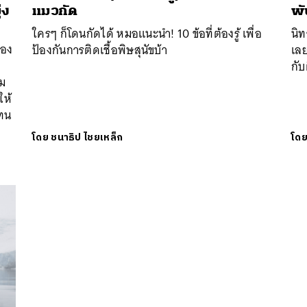
นหา
่ง
แมวกัด
พัน
SHARE
TWEET
LINE
EMAIL
ใครๆ ก็โดนกัดได้ หมอแนะนำ! 10 ข้อที่ต้องรู้ เพื่อ
นิท
ของ
ป้องกันการติดเชื้อพิษสุนัขบ้า
เลย
กับผ
าม
ให้
แทน
โดย
ชนาธิป ไชยเหล็ก
โด