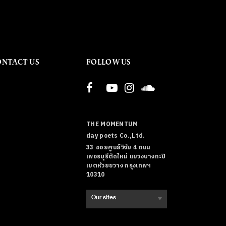
ONTACT US
FOLLOW US
THE MOMENTUM
day poets Co.,Ltd.
33 ซอยศูนย์วิจัย 4 ถนน
เพชรบุรีตัดใหม่ แขวงบางกะปิ
เขตห้วยขวาง กรุงเทพฯ
10310