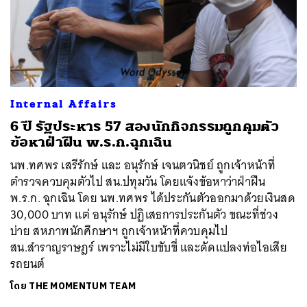
Internal Affairs
6 ปี รัฐประหาร 57 สองนักกิจกรรมถูกคุมตัว
ข้อหาฝ่าฝืน พ.ร.ก.ฉุกเฉิน
นพ.ทศพร เสรีรักษ์ และ อนุรักษ์ เจนตวนิชย์ ถูกเจ้าหน้าที่
ตำรวจควบคุมตัวไป สน.ปทุมวัน โดยแจ้งข้อหาว่าฝ่าฝืน
พ.ร.ก. ฉุกเฉิน โดย นพ.ทศพร ได้ประกันตัวออกมาด้วยเงินสด
30,000 บาท แต่ อนุรักษ์ ปฏิเสธการประกันตัว ขณะที่ช่วง
ค้นหา
บ่าย สหภาพนักศึกษาฯ ถูกเจ้าหน้าที่ควบคุมไป
SHARE
TWEET
LINE
EMAIL
สน.สำราญราษฎร์ เพราะไม่มีใบขับขี่ และดัดแปลงท่อไอเสีย
รถยนต์
โดย
THE MOMENTUM TEAM