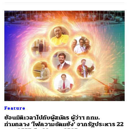
Feature
ย้อนมิติเวลาไปกับผู้สมัคร ผู้ว่าฯ กทม.
ท่ามกลาง ‘ไฟความขัดแย้ง’ จากรัฐประหาร 22