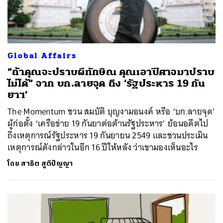
Global Affairs
“ถ้าคุณจะปราบผีทักษิณ คุณเอาปีศาจมาปราบ
ไม่ได้” จาก บก.ลายจุด ถึง ‘รัฐประหาร 19 กัน
ยาฯ’
The Momentum ชวน สมบัติ บุญงามอนงค์ หรือ ‘บก.ลายจุด’
ผู้ก่อตั้ง ‘เครือข่าย 19 กันยาต่อต้านรัฐประหาร’ ย้อนอดีตไป
ถึงเหตุการณ์รัฐประหาร 19 กันยายน 2549 และชวนประเมิน
เหตุการณ์ดังกล่าวในอีก 16 ปีให้หลัง ว่าเขามองเห็นอะไร
โดย
สาธิต สูติปัญญา