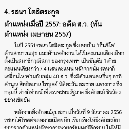
4. รสนา โตสิตระกูล
ตำแหน่งเมื่อปี 2557: อดีต ส.ว. (พ้น
ตำแหน่ง เมษายน 2557)
ค้นหา
SHARE
TWEET
LINE
EMAIL
ในปี 2551 รสนา โตสิตระกูล ซึ่งเคยเป็น ‘เอ็นจีโอ’
ด้านสาธารณสุข และด้านพลังงาน ได้รับคะแนนเสียงเลือก
ตั้งเป็นสมาชิกวุฒิสภา ของกรุงเทพฯ เป็นอันดับ 1 ด้วย
คะแนนเสียงกว่า 7.4 แสนคะแนน หลังจากนั้น รสนาก็
เคลื่อนไหวร่วมกับกลุ่ม 40 ส.ว. ซึ่งมีตัวแทนคนอื่นๆ อาทิ
คำนูณ สิทธิสมาน ไพบูลย์ นิติตะวัน สมชาย แสวงการ ซึ่ง
กลุ่มนี้ ต่างก็ทำหน้าที่ตรวจสอบรัฐบาล ยิ่งลักษณ์ ชินวัตร
อย่างเข้มข้น
หลังจากยิ่งลักษณ์ยุบสภา เมื่อวันที่ 9 ธันวาคม 2556
รสนาได้โพสต์จดหมายเปิดผนึก เรียกร้องให้ยิ่งลักษณ์ลา
ออกจากตำแหน่งรักษาการนายกรัฐมนตรีอีกรอบ ไม่ให้มี