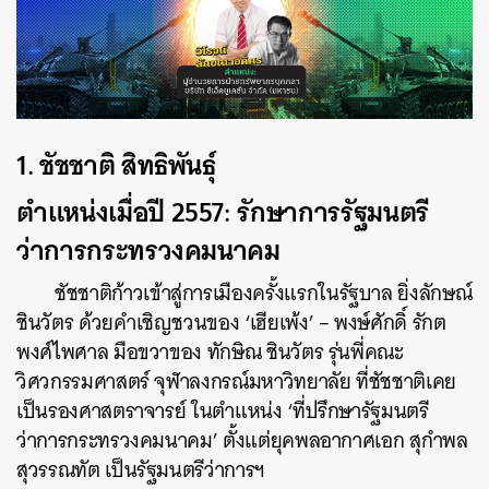
1. ชัชชาติ สิทธิพันธุ์
ตำแหน่งเมื่อปี 2557: รักษาการรัฐมนตรี
ว่าการกระทรวงคมนาคม
ชัชชาติก้าวเข้าสู่การเมืองครั้งแรกในรัฐบาล ยิ่งลักษณ์
ชินวัตร ด้วยคำเชิญชวนของ ‘เฮียเพ้ง’ – พงษ์ศักดิ์ รักต
พงศ์ไพศาล มือขวาของ ทักษิณ ชินวัตร รุ่นพี่คณะ
วิศวกรรมศาสตร์ จุฬาลงกรณ์มหาวิทยาลัย ที่ชัชชาติเคย
เป็นรองศาสตราจารย์ ในตำแหน่ง ‘ที่ปรึกษารัฐมนตรี
ว่าการกระทรวงคมนาคม’ ตั้งแต่ยุคพลอากาศเอก สุกำพล
สุวรรณทัต เป็นรัฐมนตรีว่าการฯ