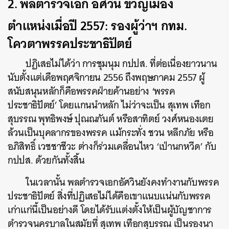
2. พลตำรวจเอก อัศวิน ขวัญเมือง
ตำแหน่งเมื่อปี 2557: รองผู้ว่าฯ กทม.
โควตาพรรคประชาธิปัตย์
ปฏิเสธไม่ได้ว่า การชุมนุม กปปส. ที่ต่อเนื่องยาวนาน
นับตั้งแต่เดือพฤศจิกายน 2556 ถึงพฤษภาคม 2557 ผู้
สนับสนุนหลักก็คือพรรคฝ่ายค้านอย่าง ‘พรรค
ประชาธิปัตย์’ โดยแกนนำหลัก ไม่ว่าจะเป็น สุเทพ เทือก
สุบรรณ พุทธิพงษ์ ปุณณกันต์ หรือสาทิตย์ วงศ์หนองเตย
ล้วนเป็นบุคลากรของพรรค แม้กระทั่ง ชวน หลีกภัย หรือ
อภิสิทธิ์ เวชชาชีวะ ต่างก็ร่วมเคลื่อนไหว ‘เป่านกหวีด’ กับ
กปปส. ด้วยกันทั้งสิ้น
ในเวลานั้น พลตำรวจเอกอัศวินยังคงทำงานกับพรรค
ประชาธิปัตย์ สิ่งที่ปฏิเสธไม่ได้คือเขาแนบแน่นกับพรรค
เก่าแก่นี้เป็นอย่างดี โดยได้รับแต่งตั้งให้เป็นผู้บัญชาการ
ตำรวจนครบาลในสมัยที่ สุเทพ เทือกสุบรรณ เป็นรองนา