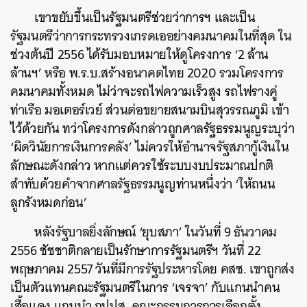
เขาขยับขึ้นเป็นรัฐมนตรีช่วยว่าการฯ และเป็น
รัฐมนตรีว่าการกระทรวงเกรดเออย่างคมนาคมในที่สุด ใน
ช่วงต้นปี 2556 ได้รับมอบหมายให้ดูโครงการ ‘2 ล้าน
ล้านฯ’ หรือ พ.ร.บ.สร้างอนาคตไทย 2020 รวมโครงการ
คมนาคมทั้งหมด ไม่ว่าจะรถไฟความเร็วสูง รถไฟรางคู่
ท่าเรือ มอเตอร์เวย์ ส่วนต่อขยายสนามบินสุวรรณภูมิ เข้า
ไว้ด้วยกัน ทว่าโครงการดังกล่าวถูกศาลรัฐธรรมนูญระบุว่า
‘ผิดวินัยการเงินการคลัง’ ไม่ควรให้อำนาจรัฐสภากู้เงินใน
ลักษณะดังกล่าว หากแต่ควรใช้ระบบงบประมาณปกติ
สำทับด้วยคำจากศาลรัฐธรรมนูญท่านหนึ่งว่า ‘ให้ถนน
ลูกรังหมดก่อน’
หลังรัฐบาลยิ่งลักษณ์ ‘ยุบสภา’ ในวันที่ 9 ธันวาคม
2556 ชัชชาติกลายเป็นรักษาการรัฐมนตรีฯ วันที่ 22
พฤษภาคม 2557 วันที่มีการรัฐประหารโดย คสช. เขาถูกส่ง
เป็นตัวแทนคณะรัฐมนตรีในการ ‘เจรจา’ กับแกนนำคน
เสื้อแดง แกนนำ กปปส. คณะกรรมการการเลือกตั้ง