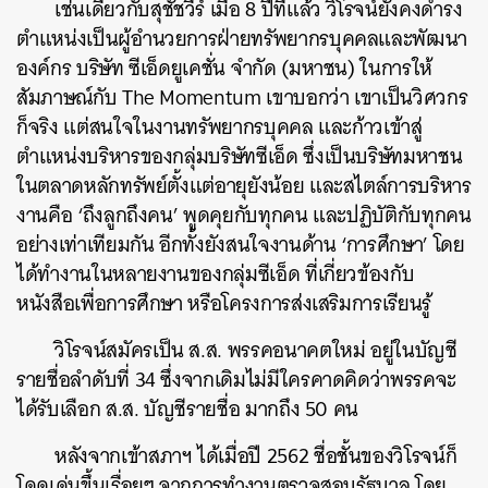
เช่นเดียวกับสุชัชวีร์ เมื่อ 8 ปีที่แล้ว วิโรจน์ยังคงดำรง
ตำแหน่งเป็นผู้อำนวยการฝ่ายทรัพยากรบุคคลและพัฒนา
องค์กร บริษัท ซีเอ็ดยูเคชั่น จำกัด (มหาชน) ในการให้
สัมภาษณ์กับ The Momentum เขาบอกว่า เขาเป็นวิศวกร
ก็จริง แต่สนใจในงานทรัพยากรบุคคล และก้าวเข้าสู่
ตำแหน่งบริหารของกลุ่มบริษัทซีเอ็ด ซึ่งเป็นบริษัทมหาชน
ในตลาดหลักทรัพย์ตั้งแต่อายุยังน้อย และสไตล์การบริหาร
งานคือ ‘ถึงลูกถึงคน’ พูดคุยกับทุกคน และปฏิบัติกับทุกคน
อย่างเท่าเทียมกัน อีกทั้งยังสนใจงานด้าน ‘การศึกษา’ โดย
ได้ทำงานในหลายงานของกลุ่มซีเอ็ด ที่เกี่ยวข้องกับ
หนังสือเพื่อการศึกษา หรือโครงการส่งเสริมการเรียนรู้
วิโรจน์สมัครเป็น ส.ส. พรรคอนาคตใหม่ อยู่ในบัญชี
รายชื่อลำดับที่ 34 ซึ่งจากเดิมไม่มีใครคาดคิดว่าพรรคจะ
ได้รับเลือก ส.ส. บัญชีรายชื่อ มากถึง 50 คน
หลังจากเข้าสภาฯ ได้เมื่อปี 2562 ชื่อชั้นของวิโรจน์ก็
โดดเด่นขึ้นเรื่อยๆ จากการทำงานตรวจสอบรัฐบาล โดย