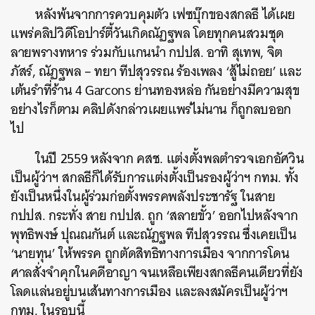
หลังพ้นจากการควบคุมตัว เฟซบุ๊กของสกลธี ได้เผย
แพร่คลิปวิดีโอปาร์ตี้วันเกิดณัฏฐพล โดยทุกคนสวมชุด
ลายพรางทหาร ร่วมกับแกนนำ กปปส. อาทิ สุเทพ, จิต
ภัสร์, ณัฏฐพล – ทยา ทีปสุวรรณ ร้องเพลง ‘สู้ไม่ถอย’ และ
เต้นรำที่ร้าน 4 Garcons ย่านทองหล่อ กันอย่างมีความสุข
อย่างไรก็ตาม คลิปดังกล่าวเผยแพร่ไม่นาน ก็ถูกลบออก
ไป
ในปี 2559 หลังจาก คสช. แต่งตั้งพลตำรวจเอกอัศวิน
เป็นผู้ว่าฯ สกลธีก็ได้รับการแต่งตั้งเป็นรองผู้ว่าฯ กทม. ทั้ง
ยังเป็นหนึ่งในผู้ร่วมก่อตั้งพรรคพลังประชารัฐ ในสาย
กปปส. กระทั่ง สาย กปปส. ถูก ‘สลายขั้ว’ ออกไปหลังจาก
พุทธิพงษ์ ปุณณกันต์ และณัฏฐพล ทีปสุวรรณ ซึ่งเคยเป็น
‘นายทุน’ ให้พรรค ถูกตัดสิทธิทางการเมือง จากการโดน
ศาลสั่งจำคุกในคดีอาญา จนเหลือเพียงสกลธีคนเดียวที่ยัง
โลดแล่นอยู่บนเส้นทางการเมือง และลงสมัครเป็นผู้ว่าฯ
กทม. ในรอบนี้