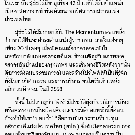
ในเวลานั้น สุชัชวีร์มีอายุเพียง 42 ปี แต่ก็ได้รับตำแหน่ง
เป็นศาสตราจารย์ พ่วงด้วยนายกวิศวกรรมสถานแห่ง
ประเทศไทย
สุชัชวีร์ให้สัมภาษณ์กับ The Momentum ตอนหนึ่ง
ว่า เขาใฝ่ฝันจะดำรงตำแหน่งผู้ว่าฯ กทม. มาตั้งแต่อายุ
เพียง 20 ปีเศษๆ เมื่อนั่งรถเมล์จากลาดกระบังไป
มหาวิทยาลัยเกษตรศาสตร์ และต้องเผชิญกับสภาพการ
จราจรอันย่ำแย่ของกรุงเทพฯ และเส้นทางชีวิตหลังจากนั้น
คือการสั่งสมประสบการณ์ และสร้างโปรไฟล์ให้เป็นที่รู้จัก
ทั้งในงานวิศวกรรม และการบริหาร จนได้รับตำแหน่ง
อธิการบดี สจล. ในปี 2558
ทั้งนี้ ไม่ปรากฏว่า ‘พี่เอ้’ มีประวัติยุ่งเกี่ยวกับการเมือง
หรือพรรคการเมืองใด เพียงแต่ประวัติก่อนหน้านี้ที่ค่อน
ข้างทำให้เขา‘ บอบช้ำ’ ก็คือการเป็นประธานที่ประชุม
อธิการบดีแห่งประเทศไทย (ทปอ.) ซึ่งรับผิดชอบระบบการ
สอบเข้ามหาวิทยาลัยแบบ TCAS จนกลายเป็นความปั่น