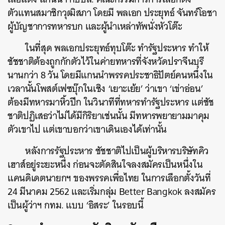
ตัวแทนสมาชิกวุฒิสภา โดยมี พลเอก ประยุทธ์ จันทร์โอชา
ผู้บัญชาการทหารบก และผู้นำเหล่าทัพนั่งหัวโต๊ะ
ในที่สุด พลเอกประยุทธ์ทุบโต๊ะ ทำรัฐประหาร ทำให้
ชัชชาติต้องถูกกักตัวไว้ในค่ายทหารที่จังหวัดปราจีนบุรี
นานกว่า 8 วัน โดยมีแกนนำพรรคประชาธิปัตย์คนหนึ่งใน
เวลานั้นโพสต์เฟซบุ๊กในเชิง ‘เยาะเย้ย’ ว่าเขา ‘เข่าอ่อน’
ต้องมีทหารมาหิ้วปีก ในวินาทีที่ทหารทำรัฐประหาร แต่ชัช
ชาติปฏิเสธว่าไม่ได้มีกิริยาเช่นนั้น มีทหารพยายามมาคุม
ตัวเขาไป แต่เขาบอกว่าเขาเดินเองได้เท่านั้น
หลังการรัฐประหาร ชัชชาติไปเป็นผู้บริหารบริษัทคิว
เฮาส์อยู่ระยะหนึ่ง ก่อนจะตัดสินใจลงสมัครเป็นหนึ่งใน
แคนดิเดตนายกฯ ของพรรคเพื่อไทย ในการเลือกตั้งวันที่
24 มีนาคม 2562 และเริ่มกลุ่ม Better Bangkok ลงสมัคร
เป็นผู้ว่าฯ กทม. แบบ ‘อิสระ’ ในรอบนี้