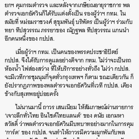
ยกฯ คุมกรมตำรวจ และหลังจากเกษียณอายุราชการ พล
ตำรวจเอกอัศวินก็ได้รับแต่งตั้งเป็น รองผู้ว่าฯ กทม. ใน
สมัยที่ หม่อมราชวงศ์ สุขุมพันธุ์ บริพัตร เป็นผู้ว่าฯ ร่วมกับ
ทยา ทีปสุวรรณ ภรรยาของ ณัฏฐพล ทีปสุวรรณ แกนนำ
อีกคนหนึ่งของ กปปส.
เมื่อผู้ว่าฯ กทม. เป็นคนของพรรคประชาธิปัตย์
กปปส. จึงได้รับการดูแลอย่างดีจาก กทม. ไม่ว่าจะเป็นรถ
ห้องน้ำ ไฟส่องสว่าง ที่ให้บริการอย่างทั่วถึง ไม่ว่า กปปส.
จะมีเวทีการชุมนุมกี่จุดทั่วกรุงเทพฯ ก็ตาม ขณะเดียวกัน ก็
ยังปรากฏภาพของพลตำรวจเอกอัศวินที่เวที กปปส. เคียง
ข้างกับสุเทพอยู่บ่อยครั้ง
ไม่นานมานี้ ถาวร เสนเนียม ให้สัมภาษณ์ผ่านรายการ
‘เจาะลึกทั่วไทย อินไซด์ไทยแลนด์’ ของ ดนัย เอกมหา
สวัสดิ์ ว่าพลตำรวจเอกอัศวินมีบทบาทอย่างมากในการคุม
‘การ์ด’ ของ กปปส. จนทำให้ถาวรมีความผูกพันกับพล