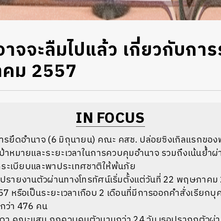
ุณอาจจะลืมไปแล้ว เกี่ยวกับกา
าคม 2557
IN FOCUS
ารยึดอำนาจ (6 มิถุนายน) คณะ คสช. ปล่อยซิงเกิลแรกของพว
ป้าหมายและระยะเวลาในการควบคุมอำนาจ รวมถึงเน้นย้ำผ่าน
อจัดระเบียบและพาประเทศชาติให้พ้นภัย
รายงานตัวผ่านทางโทรทัศน์เริ่มตั้งแต่วันที่ 22 พฤษภาคม 
 หรือเป็นระยะเวลาเกือบ 2 เดือนที่มีการออกคำสั่งเรียก
์กว่า 476 คน
สุดา คุณะแสน ถูกควบคุมตัวนานกว่า 24 วัน เธอปรากฏตัวผ่