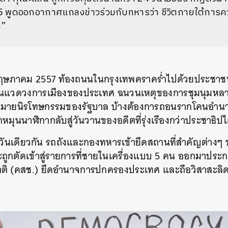
5 พูดออกอากาศแถลงข่าวร่วมกับทหารว่า ชีวิตภายใต้การควบ
ด”
 พฤษภาคม 2557 ท้องถนนในกรุงเทพคราคร่ำไปด้วยประชาชนท
งในแวดวงการเมืองของประเทศ ฉนวนเหตุของการชุมนุมห
ายนิรโทษกรรมของรัฐบาล บ้างต้องการถอนรากโคนอำน
ากหมุนนาฬิกากลับสู่วันวานของอดีตที่รุ่งเรืองกว่าประชาธิป
ยวกัน รถถังและกองทหารเข้ายึดสถานที่สำคัญต่างๆ ข
ะถูกตัดเข้าสู่รายการที่ชายในเครื่องแบบ 5 คน ออกมาประ
ติ (คสช.) ยึดอำนาจการปกครองประเทศ และถือวิสาสะล