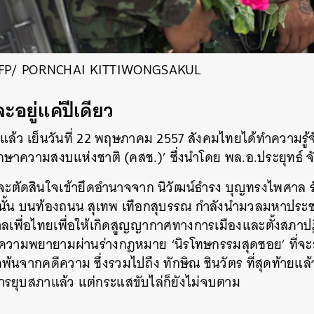
 AFP/ PORNCHAI KITTIWONGSAKUL
ะอยู่แค่ปีเดียว
ี่แล้ว เย็นวันที่ 22 พฤษภาคม 2557 สังคมไทยได้ทำความรู
ะรักษาความสงบแห่งชาติ (คสช.)’ ซึ่งนำโดย พล.อ.ประยุทธ์ จ
. จะตัดสินใจเข้ายึดอำนาจจาก นิวัฒน์ธำรง บุญทรงไพศาล
ั้น บนท้องถนน สุเทพ เทือกสุบรรณ กำลังนำมวลมหาประชา
ฐบาลเพื่อไทยเพื่อให้เกิดสูญญากาศทางการเมืองและตั้งสภา
ความพยายามผ่านร่างกฎหมาย ‘นิรโทษกรรมสุดซอย’ ที่จะส
นจากคดีความ ซึ่งรวมไปถึง ทักษิณ ชินวัตร ที่สุดท้ายแล้ว
รยุบสภาแล้ว แต่กระแสขับไล่ก็ยังไม่จบตาม