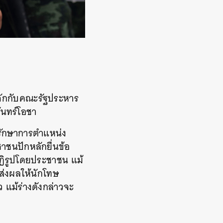
้จักกับคณะรัฐประหาร
ันทร์โอชา
 รักษาการตำแหน่ง
ชนปักหลักยื่นข้อ
ปฏิรูปโดยประชาชน แม้
่งผลให้นักโทษ
 แม้ร่างดังกล่าวจะ