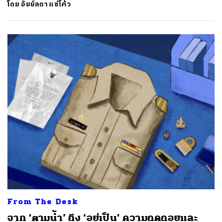
โดย
อัยย์ลดา แซ่โค้ว
From The Desk
​​จาก ‘ตามน้ำ’ ถึง ‘อยู่เป็น’ ความถดถอยและ