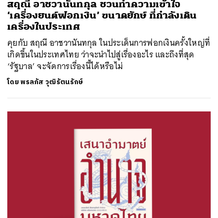
สฤณี อาชวานันทกุล ชวนทำความเข้าใจ
‘เครื่องยนต์ฟอกเงิน’ ขนาดยักษ์ ที่กำลังเดิน
เครื่องในประเทศ
คุยกับ สฤณี อาชวานันทกุล ในประเด็นการฟอกเงินครั้งใหญ่ที่
เกิดขึ้นในประเทศไทย ว่าจะนำไปสู่เรื่องอะไร และถึงที่สุด
‘รัฐบาล’ จะจัดการเรื่องนี้ได้หรือไม่
โดย
พรลภัส วุฒิรัตนรักษ์
ค้นหา
SHARE
TWEET
LINE
EMAIL