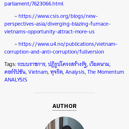
parliament/7623066.html
–
https://www.csis.org/blogs/new-
perspectives-asia/diverging-blazing-furnace-
vietnams-opportunity-attract-more-us
–
https://www.u4.no/publications/vietnam-
corruption-and-anti-corruption/fullversion
Tags:
ระบบราชการ
,
ปฏิรูปโครงสร้างรัฐ
,
เวียดนาม
,
คอร์รัปชัน
,
Vietnam
,
ทุจริต
,
Analysis
,
The Momentum
ANALYSIS
AUTHOR