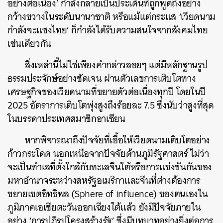
อย่างต่อเนื่อง’ กำลังกลายเป็นประเด็นที่ถูกพูดถึงอย่าง
กว้างขวางในระดับนานาชาติ หรือแม้แต่กระแส ‘เวียดนาม
กำลังจะแซงไทย’ ก็กำลังได้รับความสนใจจากสังคมไทย
เช่นเดียวกัน
สิ่งเหล่านี้ไม่ใช่เพียงคำกล่าวลอยๆ แต่มีหลักฐานรูป
ธรรมประจักษ์อย่างชัดเจน ผ่านตัวเลขการเติบโตทาง
เศรษฐกิจของเวียดนามที่ขยายตัวต่อเนื่องทุกปี โดยในปี
2025 อัตราการเติบโตพุ่งสูงถึงร้อยละ 7.5 ซึ่งนับว่าสูงที่สุด
ในบรรดาประเทศสมาชิกอาเซียน
หากพิจารณาถึงปัจจัยที่เอื้อให้เวียดนามเติบโตอย่าง
ก้าวกระโดด นอกเหนือจากปัจจัยด้านภูมิรัฐศาสตร์ ไม่ว่า
จะเป็นทำเลที่ตั้งใกล้กับทะเลจีนใต้หรือการแข่งขันกันของ
มหาอำนาจระหว่างสหรัฐอเมริกาและจีนที่ต่างต้องการ
ขยายเขตอิทธิพล (Sphere of influence) ของตนเองใน
ภูมิภาคเอเชียตะวันออกเฉียงใต้แล้ว ยังมีปัจจัยภายใน
อย่าง ‘การปฏิรูปโครงสร้างรัฐ’ ซึ่งมีบทบาทอย่างยิ่งต่อการ