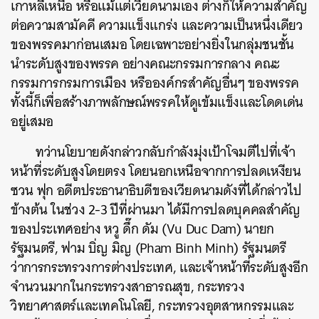
เกาหลีเหนือ หรือแม้แต่เวียดนามเอง ต่างก็ให้ความสำคัญ
ต่อความสามัคคี ความแข็งแกร่ง และความเป็นหนึ่งเดียว
ของพรรคมาก่อนเสมอ โดยเฉพาะอย่างยิ่งในกลุ่มชนชั้น
นำระดับสูงของพรรค อย่างคณะกรรมการกลาง คณะ
กรรมการกรมการเมือง หรือองค์กรสำคัญอื่นๆ ของพรรค
ทั้งนี้ก็เพื่อสร้างภาพลักษณ์พรรคให้ดูเข้มแข็งและโดดเด่น
อยู่เสมอ
ทว่านโยบายดังกล่าวกลับกำลังมุ่งเป้าโจมตีไปที่เจ้า
หน้าที่ระดับสูงโดยตรง โดยนอกเหนือจากการปลดเหงียน
ซวน ฟุก อดีตประธานาธิบดีของเวียดนามดังที่ได้กล่าวไป
ข้างต้น ในช่วง 2-3 ปีที่ผ่านมา ได้มีการปลดบุคคลสำคัญ
ของประเทศอย่าง หวู ดึ๊ก ดัม (Vu Duc Dam) นายก
รัฐมนตรี, ฟาม บิ่ญ มิญ (Pham Binh Minh) รัฐมนตรี
ว่าการกระทรวงการต่างประเทศ, และเจ้าหน้าที่ระดับสูงอีก
จำนวนมากในกระทรวงสาธารณสุข, กระทรวง
วิทยาศาสตร์และเทคโนโลยี, กระทรวงอุตสาหกรรมและ