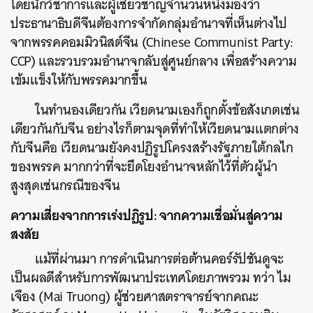
โดยนักวิชาการและผู้เชี่ยวชาญจำนวนหนึ่งมองว่า
ประธานาธิบดีจีนต้องการจำกัดกลุ่มอำนาจที่เห็นต่างไป
ค้นหา
จากพรรคคอมมิวนิสต์จีน (Chinese Communist Party:
SHARE
TWEET
LINE
EMAIL
CCP) และรวบรวมอำนาจกลับสู่ศูนย์กลาง เพื่อสร้างความ
เข้มแข็งให้กับพรรคมากขึ้น
ในทำนองเดียวกัน เวียดนามเองก็ถูกตั้งข้อสังเกตเช่น
เดียวกันกับจีน อย่างไรก็ตามจุดที่ทำให้เวียดนามแตกต่าง
กับจีนคือ เวียดนามยังคงปฏิรูปโครงสร้างรัฐภายใต้กลไก
ของพรรค มากกว่าที่จะยึดโยงอำนาจหลักไว้ที่ตัวผู้นำ
สูงสุดเช่นกรณีของจีน
ความเสี่ยงจากการเร่งปฏิรูป: จากความเชื่อมั่นสู่ความ
สงสัย
แม้ที่ผ่านมา การดำเนินการต่อต้านคอร์รัปชันดูจะ
เป็นผลดีสำหรับการพัฒนาประเทศโดยภาพรวม ทว่า ไม
เจือง (Mai Truong) ผู้ช่วยศาสตราจารย์จากคณะ