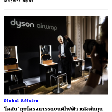
โดย
วุฒิกร เชิญศิริ
Global Affairs
‘ไดสัน’ ทุบโครงการรถยนต์ไฟฟ้า หลังต้นทุน