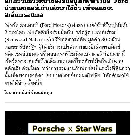
อีกความก้าวหน้าของรถยนต์ไฟฟ้า เมื่อ ‘Ford’
นำแบตเตอรี่เก่ากลับมาใช้ซ้ำ เพื่อลดขยะ
อิเล็กทรอนิกส์
‘ฟอร์ด มอเตอร์’ (Ford Motors) ค่ายรถยนต์ยักษ์ใหญ่อันดับ
2 ของโลก เพิ่งตัดสินใจร่วมมือกับ ‘เร้ดวู้ด แมททีเรียล’
(Redwood Materials) บริษัทสตาร์ทอัพ มูลค่า 800 ล้าน
ดอลลาร์สหรัฐฯ ผู้ให้บริการแปรสภาพขยะอิเล็คทรอนิกส์
ผลิตเซลล์แบตเตอรี่ ตลอดจนรีไซเคิลแบตเตอรี่ ก่อนหน้านี้
เร้ดวู้ดอาจเคยรับรีไซเคิลแบตเตอรี่โทรศัพท์มือถือเป็นงาน
หลักเสียส่วนใหญ่ ทว่าการร่วมงานกับฟอร์ดเป็นอะไรที่หินกว่า
นั้นเมื่อพวกเขาต้อง ‘ชุบแบตเตอรี่รถยนต์ไฟฟ้า’ ให้กลับมาใช้
งานได้อีกครั้งหนึ่ง
โดย
กิตตินันท์ วัฒนธิติกุล