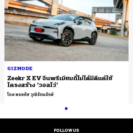
GIZMODE
Zeekr X EV จีนพรีเมียมที่ไม่ได้มีดีแค่ใช้
โครงสร้าง ‘วอลโว่’
โดย พรลภัส วุฒิรัตนรักษ์
FOLLOW US