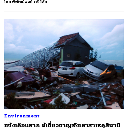
โดย
พิพัฒน์พงษ์ ศรีวิชัย
Environment
แจ้งเตือนยาก ผู้เชี่ยวชาญยังเดาสาเหตุสึนามิ