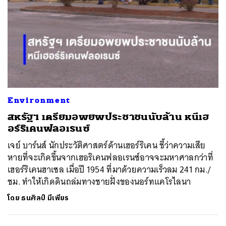
Environment
สหรัฐฯ เตรียมอพยพประชาชนนับล้าน หนีเฮ
อร์ริเคนฟลอเรนซ์
เจย์ บาร์นส์ นักประวัติศาสตร์ด้านเฮอร์ริเคน ชี้ว่าความเสีย
หายที่จะเกิดขึ้นจากเฮอริเคนฟลอเรนซ์อาจจะมหาศาลกว่าที่
เฮอร์ริเคนฮาเซล เมื่อปี 1954 ที่มาด้วยความเร็วลม 241 กม./
ชม. ทำให้เกิดดินถล่มทางชายฝั่งของนอร์ทแคโรไลนา
โดย
ธนศิลป์ มีเพียร