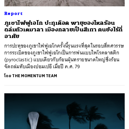
Report
ภูเขาไฟฟูเอโก ปะทุเดือด พายุของไหลร้อน
ถล่มกัวเตมาลา เมืองกลายเป็นสีเทา คนยังไร้ที่
อาศัย
การปะทุของภูเขาไฟฟูเอโกครั้งนี้รุนแรงที่สุดในรอบสี่ทศวรรษ
การระเบิดของภูเขาไฟฟูเอโกเป็นการพ่นแบบไพโรคลาสติก
(pyroclastic) แบบเดียวกับก้อนฝุ่นทรายขนาดใหญ่ซึ่งร้อน
จัดถล่มทับเมืองปอมเปอี เมื่อปี ค.ศ. 79
โดย
THE MOMENTUM TEAM