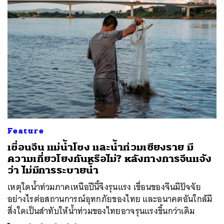
Feature
เขื่อนจีน แม่น้ำโขง และน้ำท่วมเชียงราย มี
ความเกี่ยวโยงกันหรือไม่? หลังทางการจีนแจ้ง
ว่า ไม่มีการระบายน้ำ
เหตุใดน้ำท่วมภาคเหนือปีนี้จึงรุนแรง เขื่อนของจีนมีปัจจัย
อย่างไรต่อสถานการณ์อุทกภัยของไทย และอนาคตอันใกล้มี
สิ่งใดเป็นสำทับให้น้ำท่วมของไทยอาจรุนแรงขึ้นกว่าเดิม