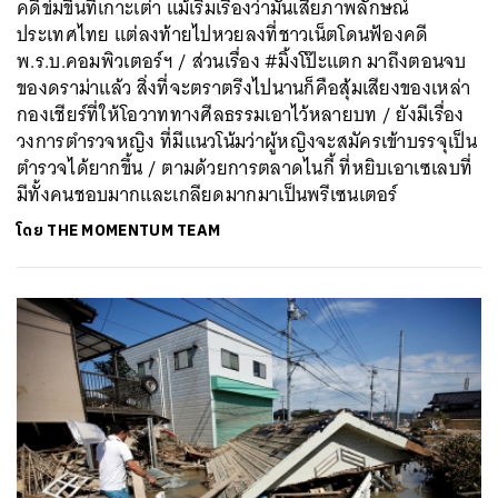
คดีข่มขืนที่เกาะเต่า แม้เริ่มเรื่องว่ามันเสียภาพลักษณ์
ประเทศไทย แต่ลงท้ายไปหวยลงที่ชาวเน็ตโดนฟ้องคดี
พ.ร.บ.คอมพิวเตอร์ฯ / ส่วนเรื่อง #มิ้งโป๊ะแตก มาถึงตอนจบ
ของดราม่าแล้ว สิ่งที่จะตราตรึงไปนานก็คือสุ้มเสียงของเหล่า
กองเชียร์ที่ให้โอวาททางศีลธรรมเอาไว้หลายบท / ยังมีเรื่อง
วงการตำรวจหญิง ที่มีแนวโน้มว่าผู้หญิงจะสมัครเข้าบรรจุเป็น
ตำรวจได้ยากขึ้น / ตามด้วยการตลาดไนกี้ ที่หยิบเอาเซเลบที่
มีทั้งคนชอบมากและเกลียดมากมาเป็นพรีเซนเตอร์
โดย
THE MOMENTUM TEAM