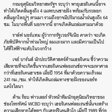
กรมอุตุนิยมวิทยาสหรัฐฯ ระบุว่า พายุเฮอริเคนนี้อาจ
ทำให้เกิดคลื่นสูงถึง 4 เมตรบนชายฝั่ง พร้อมกับระลอก
คลื่นลูกใหญ่ๆ ตามมา รวมถึงอาจมีปริมาณน้ำฝนสูงถึง 64
ซม. ในบางพื้นที่ นอกจากนี้ อาจเกิดดินถล่มตามมาด้วย
ราล์ฟ นอร์แทม ผู้ว่าการรัฐเวอร์จิเนีย คาดว่า จะเกิด
ภัยพิบัติจากน้ำท่วมใหญ่ ลมแรงมาก และมีความเป็นไป
ได้ที่ไฟฟ้าจะดับในวงกว้าง
เจย์ บาร์นส์ นักประวัติศาสตร์ด้านเฮอริเคน ชี้ว่าความ
เสียหายที่จะเกิดขึ้นจากเฮอริเคนฟลอเรนซ์อาจจะมหาศาล
กว่าที่เฮอริเคนฮาเซล เมื่อปี 1954 ที่มาด้วยความเร็วลม
241 กม./ชม. ทำให้เกิดดินถล่มทางชายฝั่งของนอร์ท
แคโรไลนา
ด้าน ร็อบ ฟาวเลอร์ หัวหน้าทีมนักอุตุนิยมวิทยาของ
ช่องโทรทัศน์ WCBD ระบุว่า เฮอริเคนฟลอเรนซ์นั้นจะสร้าง
ความเสียหายได้พอๆ กับเฮอร์ริเคนฮิวโก เมื่อปี 1989 ที่ก่อ