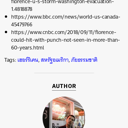
florence-u-s-storm-washington-evacuation-
1.4818878
https://www.bbc.com/news/world-us-canada-
45479766
https://www.cnbc.com/2018/09/11/florence-
could-hit-with-punch-not-seen-in-more-than-
60-years.html
Tags:
เฮอร์ริเคน
,
สหรัฐอเมริกา
,
ภัยธรรมชาติ
AUTHOR