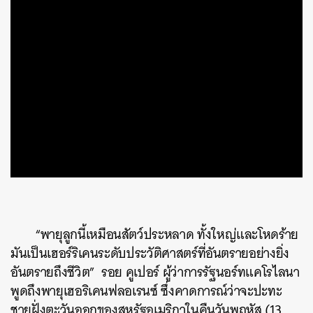
“พายุลูกนี้เหมือนสัตว์ประหลาด ทั้งใหญ่และโหดร้าย
มันเป็นเฮอร์ริเคนระดับประวัติศาสตร์ที่อันตรายอย่างยิ่ง
อันตรายถึงชีวิต” รอย คูเปอร์ ผู้ว่าการรัฐนอร์ทแคโรไลนา
พูดถึงพายุเฮอริเคนฟลอเรนซ์ ซึ่งคาดการณ์ว่าจะปะทะ
ชายฝั่งตะวันออกของสหรัฐอเมริกาในคืนวันพฤหัส (13