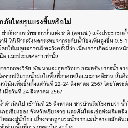
ทกภัยไทยรุนแรงขึ้นหรือไม่
 สำนักงานทรัพยากรน้ำแห่งชาติ (สทนช.) แจ้งประชาชนตั้
นี ให้เฝ้าระวังผลกระทบจากระดับน้ำโขงเพิ่มสูงขึ้น 0.5-1 
ดยให้เหตุผลการเฝ้าระวังครั้งนี้ว่า เนื่องจากเกิดฝนตกห
ือ และประเทศลาวเท่านั้น
ทยาจากกองวิจัย พัฒนาและอุทกวิทยา กรมทรัพยากรน้ำ รายง
นือจากปริมาณน้ำฝนในพื้นที่ภาคเหนือและภาคอีสาน นั่นคือป
ีแนวโน้มเพิ่มขึ้นตั้งแต่วันที่ 22-24 สิงหาคม 2567 โดยวัดระดั
 เมื่อวันที่ 24 สิงหาคม 2567
ำดำเนินไป เช้าวันที่ 25 สิงหาคม ชาวบ้านริมโขงพบว่า น้ำโ
เภอเชียงของ จังหวัดเชียงราย และเริ่มไหลเอ่อท่วมริมตลิ
ไหลลงสู่น้ำโขง เนื่องจากถูกมวลน้ำจากแม่น้ำสายหลักดั
ข้าท่วมพื้นที่การเกษตรในวงกว้าง