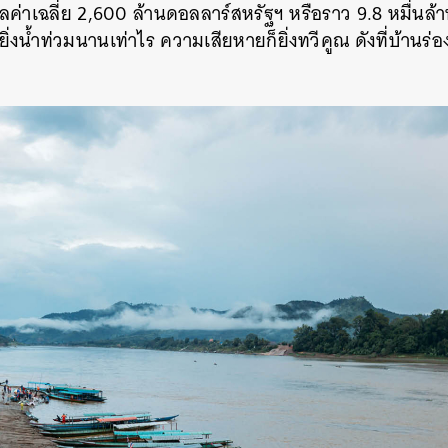
ลค่าเฉลี่ย 2,600 ล้านดอลลาร์สหรัฐฯ หรือราว 9.8 หมื่นล
ิ่งน้ำท่วมนานเท่าไร ความเสียหายก็ยิ่งทวีคูณ ดังที่บ้านร