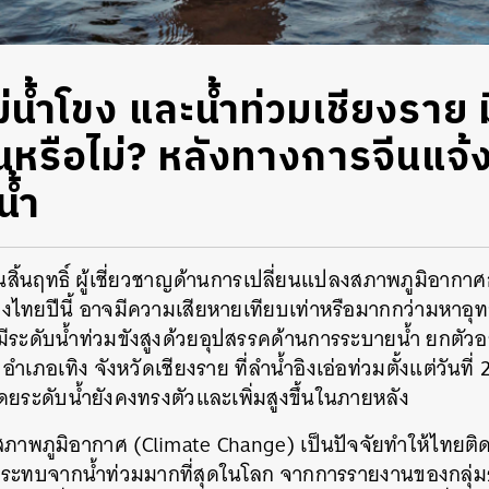
แม่น้ำโขง และน้ำท่วมเชียงราย
ันหรือไม่? หลังทางการจีนแจ้งว
้ำ
นสิ้นฤทธิ์ ผู้เชี่ยวชาญด้านการเปลี่ยนแปลงสภาพภูมิอากาศ
ทยปีนี้ อาจมีความเสียหายเทียบเท่าหรือมากกว่ามหาอุทก
มีระดับน้ำท่วมขังสูงด้วยอุปสรรคด้านการระบายน้ำ ยกตัวอย่
 อำเภอเทิง จังหวัดเชียงราย ที่ลำน้ำอิงเอ่อท่วมตั้งแต่วันท
 โดยระดับน้ำยังคงทรงตัวและเพิ่มสูงขึ้นในภายหลัง
ภาพภูมิอากาศ (Climate Change) เป็นปัจจัยทำให้ไทยติด
ลกระทบจากน้ำท่วมมากที่สุดในโลก จากการรายงานของกลุ่