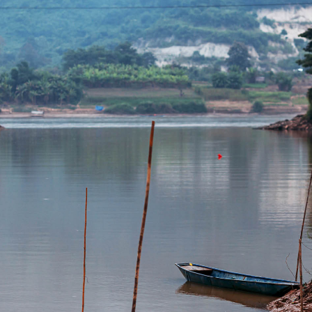
SHARE
TWEET
LINE
EMAIL