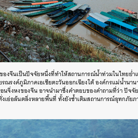
นของจีนเป็นปัจจัยหนึ่งที่ทำให้สถานการณ์น้ำท่วมในไทยย่ำแ
ยรณรงค์ภูมิภาคเอเชียตะวันออกเฉียงใต้ องค์กรแม่น้ำนานา
ื่อนจิ่งหงของจีน อาจนำมาซึ่งคำตอบของคำถามที่ว่า ปัจจัย
ทั่งเอ่อล้นตลิ่งหลายพื้นที่ ทั้งยังซ้ำเติมสถานการณ์อุทกภั
นหา