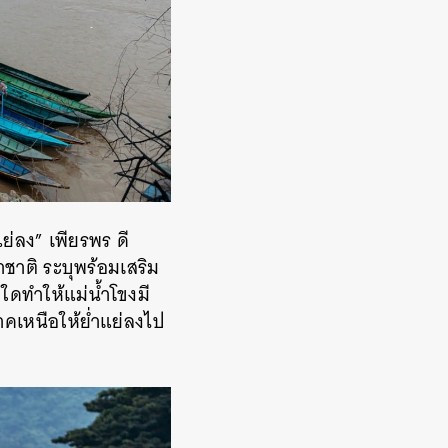
ย่ลง” เพียรพร ดี
ชาติ ระบุพร้อมเสริม
ใดทำให้แม่น้ำโขงมี
ยภาคเหนือให้ย่ำแย่ลงไป