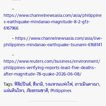
–
https://www.channelnewsasia.com/asia/philippine
s-earthquake-mindanao-magnitude-8-2-gfz-
6167966
–
https://www.channelnewsasia.com/asia/live-
philippines-mindanao-earthquake-tsunami-6168141
–
https://www.reuters.com/business/environment/
philippines-verifying-reports-least-five-deaths-
after-magnitude-78-quake-2026-06-08/
Tags:
ฟิลิปปินส์
,
สึนามิ
,
วงแหวนแห่งไฟ
,
เกาะมินดาเนา
,
แผ่นดินไหว
,
ภัยธรรมชาติ
,
Philippines