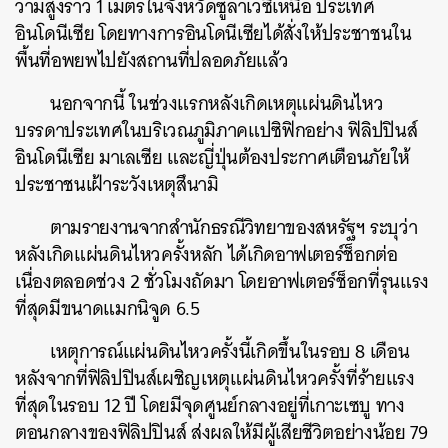
วามสูงราว 1 เมตรในจังหวัดซูลาเวซีเหนือ ประเทศ
อินโดนีเซีย โดยทางการอินโดนีเซียได้สั่งให้ประชาชนใน
พื้นที่อพยพไปยังสถานที่ปลอดภัยแล้ว
นอกจากนี้ ในช่วงแรกหลังเกิดเหตุแผ่นดินไหว
บรรดาประเทศในบริเวณภูมิภาคแปซิฟิกอย่าง ฟิลิปปินส์
อินโดนีเซีย มาเลเซีย และญี่ปุ่นต้องประกาศเตือนภัยให้
ประชาชนเฝ้าระวังเหตุสึนามิ
ตามรายงานจากสำนักธรณีวิทยาของสหรัฐฯ ระบุว่า
หลังเกิดแผ่นดินไหวครั้งหลัก ได้เกิดอาฟเตอร์ช็อกต่อ
เนื่องตลอดช่วง 2 ชั่วโมงถัดมา โดยอาฟเตอร์ช็อกที่รุนแรง
ที่สุดมีขนาดแมกนิจูด 6.5
เหตุการณ์แผ่นดินไหวครั้งนี้เกิดขึ้นในรอบ 8 เดือน
หลังจากที่ฟิลิปปินส์เผชิญเหตุแผ่นดินไหวครั้งที่ร้ายแรง
ที่สุดในรอบ 12 ปี โดยมีจุดศูนย์กลางอยู่ที่เกาะเซบู ทาง
ตอนกลางของฟิลิปปินส์ ส่งผลให้มีผู้เสียชีวิตอย่างน้อย 79