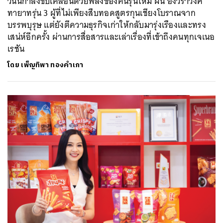
วันนี้กำลังขับเคลื่อนด้วยพลังของคนรุ่นใหม่ ฝน อังวราวงศ์
ทายาทรุ่น 3 ผู้ที่ไม่เพียงสืบทอดสูตรกุนเชียงโบราณจาก
บรรพบุรุษ แต่ยังตีความธุรกิจเก่าให้กลับมารุ่งเรืองและทรง
เสน่ห์อีกครั้ง ผ่านการสื่อสารและเล่าเรื่องที่เข้าถึงคนทุกเจเนอ
เรชัน
โดย
เพ็ญทิพา ทองคำเภา