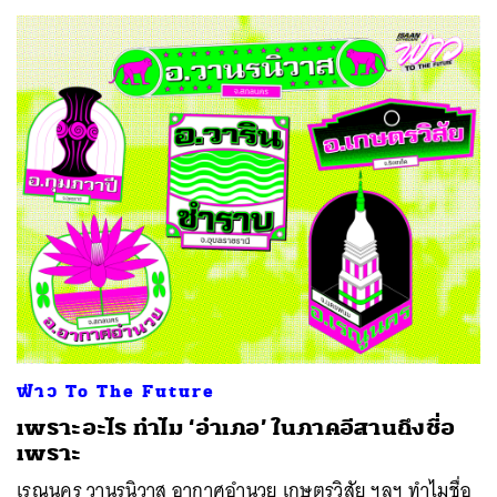
ฟ่าว To The Future
เพราะอะไร ทำไม ‘อำเภอ’ ในภาคอีสานถึงชื่อ
เพราะ
เรณูนคร วานรนิวาส อากาศอำนวย เกษตรวิสัย ฯลฯ ทำไมชื่อ