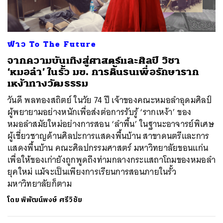
ฟ่าว To The Future
จากความบันเทิงสู่ศาสตร์และศิลป์ วิชา
‘หมอลำ’ ในรั้ว มข. การดิ้นรนเพื่อรักษาราก
เหง้าทางวัฒธรรม
วันดี พลทองสถิตย์ ในวัย 74 ปี เจ้าของคณะหมอลำอุดมศิลป์
ผู้พยายามอย่างหนักเพื่อส่งต่อการรับรู้ ‘รากเหง้า’ ของ
หมอลำสมัยใหม่อย่างการสอน ‘ลำพื้น’ ในฐานะอาจารย์พิเศษ
ผู้เชี่ยวชาญด้านศิลปะการแสดงพื้นบ้าน สาขาดนตรีและการ
แสดงพื้นบ้าน คณะศิลปกรรมศาสตร์ มหาวิทยาลัยขอนแก่น
เพื่อให้ของเก่ายังถูกพูดถึงท่ามกลางกระแสถาโถมของหมอลำ
ยุคใหม่ แม้จะเป็นเพียงการเรียนการสอนภายในรั้ว
มหาวิทยาลัยก็ตาม
โดย
พิพัฒน์พงษ์ ศรีวิชัย