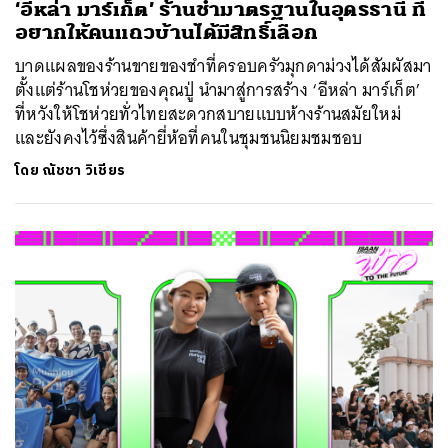
‘อีหล่า มาร์เก็ต’ ร้านชำมาตรฐานในอุดรธานี ที่
อยากให้คนแถวบ้านได้มีสิทธิ์เลือก
บาดแผลของร้านขายของชำที่ครอบครัวมุกดาม่วงได้สัมผัสมา
ตั้งแต่ร้านโชห่วยของคุณปู่ นำมาสู่การสร้าง ‘อีหล่า มาร์เก็ต’
ที่หวังให้โชห่วยทั่วไทยสะดวกสบายแบบห้างร้านสมัยใหม่
และยังคงไว้ซึ่งสินค้ายี่ห้อที่คนในชุมชนนิยมชมชอบ
โดย
ณัชชา วิเชียร