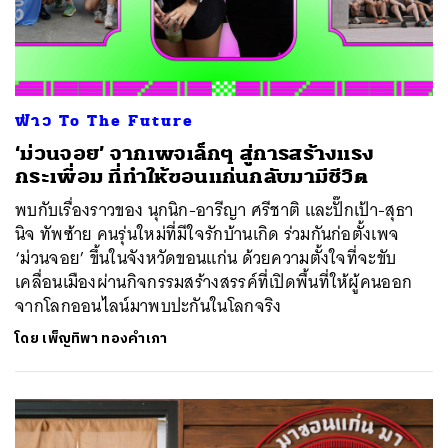
ฟ่าว To The Future
‘ม่วนจอย’ จากเพจเล็กๆ สู่การสร้างแรง
กระเพื่อม ที่ทำให้ขอนแก่นกลับมามีชีวิต
พบกับเรื่องราวของ นุกนิก-อารีญา ศรีชาติ และปั๊กเป้า-สุธา
นิจ ทัพซ้าย คนรุ่นใหม่ที่มีใจรักบ้านเกิด ร่วมกันก่อตั้งเพจ
‘ม่วนจอย’ ขึ้นในจังหวัดขอนแก่น ด้วยความตั้งใจที่จะขับ
เคลื่อนเมืองผ่านกิจกรรมสร้างสรรค์ที่เปิดพื้นที่ให้ผู้คนออก
จากโลกออนไลน์มาพบปะกันในโลกจริง
โดย
เพ็ญทิพา ทองคำเภา