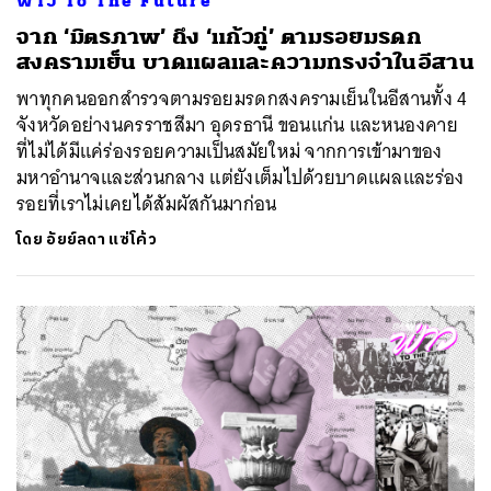
ฟ่าว To The Future
จาก ‘มิตรภาพ’ ถึง ‘แก้วกู่’ ตามรอยมรดก
สงครามเย็น บาดแผลและความทรงจำในอีสาน
พาทุกคนออกสำรวจตามรอยมรดกสงครามเย็นในอีสานทั้ง 4
จังหวัดอย่างนครราชสีมา อุดรธานี ขอนแก่น และหนองคาย
ที่ไม่ได้มีแค่ร่องรอยความเป็นสมัยใหม่ จากการเข้ามาของ
มหาอำนาจและส่วนกลาง แต่ยังเต็มไปด้วยบาดแผลและร่อง
รอยที่เราไม่เคยได้สัมผัสกันมาก่อน
โดย
อัยย์ลดา แซ่โค้ว