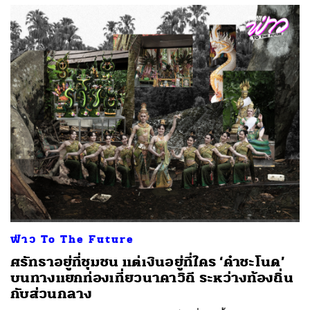
ฟ่าว To The Future
ศรัทธาอยู่ที่ชุมชน แต่เงินอยู่ที่ใคร ‘คำชะโนด’
บนทางแยกท่องเที่ยวนาคาวิถี ระหว่างท้องถิ่น
กับส่วนกลาง