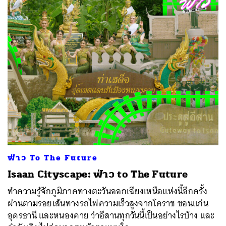
ฟ่าว To The Future
Isaan Cityscape: ฟ่าว to The Future
ทำความรู้จักภูมิภาคทางตะวันออกเฉียงเหนือแห่งนี้อีกครั้ง
ผ่านตามรอยเส้นทางรถไฟความเร็วสูงจากโคราช ขอนแก่น
อุดรธานี และหนองคาย ว่าอีสานทุกวันนี้เป็นอย่างไรบ้าง และ