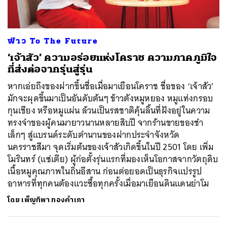
ฟ่าว To The Future
‘เจ้าสัว’ ความอร่อยแห่งโคราช ความภาคภูมิใจ
ที่ส่งต่อจากรุ่นสู่รุ่น
หากเอ่ยถึงของฝากขึ้นชื่อเมื่อมาเยือนโคราช ชื่อของ ‘เจ้าสัว’
มักจะผุดขึ้นมาเป็นอันดับต้นๆ ข้าวตังหมูหยอง หมูแท่งกรอบ
กุนเชียง หรือหมูแผ่น ล้วนเป็นรสชาติคุ้นลิ้นที่ฝังอยู่ในความ
ทรงจำของผู้คนมายาวนานหลายสิบปี จากร้านขายของชำ
เล็กๆ สู่แบรนด์ระดับตำนานของฝากประจำจังหวัด
นครราชสีมา จุดเริ่มต้นของเจ้าสัวเกิดขึ้นในปี 2501 โดย เพิ่ม
โมรินทร์ (แซ่เตีย) ผู้ก่อตั้งรุ่นแรกที่มองเห็นโอกาสจากวัตถุดิบ
เนื้อหมูคุณภาพในถิ่นอีสาน ก่อนต่อยอดเป็นธุรกิจแปรรูป
อาหารที่ทุกคนต้องแวะซื้อทุกครั้งเมื่อมาเยือนดินแดนย่าโม
ค้นหา
SHARE
TWEET
LINE
EMAIL
โดย
เพ็ญทิพา ทองคำเภา