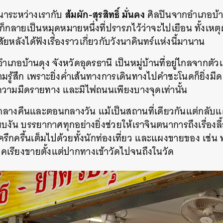
ส้มผัก-สุรสิทธิ์ มั่นคง
นาระหว่างเรากับ
ศิลปินจากอำเภอบ้าน
’ ก็กลายเป็นหมุดหมายหนึ่งที่ปรารภไว้ว่าจะไปเยือน ทั้งเห
ัยหลังได้ฟังเรื่องราวเกี่ยวกับวังนาคินทร์แห่งนี้มานาน
่อำเภอบ้านดุง จังหวัดอุดรธานี เป็นหมู่บ้านที่อยู่ไกลจากตัว
ู้สึก เพราะยิ่งค่ำเส้นทางการเดินทางไปคำชะโนดก็ยิ่งมืด 
ากความมืดรายทาง และมีไฟถนนเพียงบางจุดเท่านั้น
งคืนและตอนกลางวัน แม้เป็นสถานที่เดียวกันแต่กลับแต
งียบงัน บรรยากาศทุกอย่างยิ่งช่วยให้เราจินตนาการถึงเรื่องลี
ครึกครื้นเต็มไปด้วยทั้งนักท่องเที่ยว และแผงขายของ เช่น 
เรียงขายตั้งแต่ปากทางเข้าวัดไปจนถึงในวัด