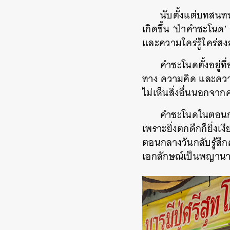
นับตั้งแต่บทสนท
เกิดขึ้น ‘ป่าคำชะโนด
และความใคร่รู้ใคร่สงส
คำชะโนดตั้งอยู่ที
ทาง ความคิด และความร
ไม่เห็นสิ่งอื่นนอกจ
คำชะโนดในตอนกลา
เพราะยิ่งตกดึกก็ยิ่งเ
ตอนกลางวันกลับรู้สึก
เอกลักษณ์เป็นพญานาค