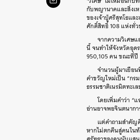
‘วิเศษ’ ไม่เหมือนกับท
กับพญานาคและสิ่งเหนื
ของเจ้าปู่ศรีสุทโธแ
ศักดิ์สิทธิ์ 108 แห่ง
จากความวิเศษและศ
นี้ จนทำให้จังหวัดอุดร
950,105 คน ขณะที่ปี
จำนวนผู้มาเยือนที
คำขวัญใหม่เป็น
“กรมห
ธรรมชาติเนรมิตทะเล
โดยเพิ่มคำว่า “
แร
อ่านอาจพอจินตนากา
แต่คำถามสำคัญคือ
หากไม่ตกคืนสู่คนในท้
ศรัทธาของคนนับแสน