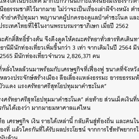
ี่แห่งใดในประเทศ มากไปกว่านั้นเกาะแห่งนี้ยังมีเรื่องราวต
อธรรมชาติไว้มากมาย ไม่ว่าจะเป็นเรื่องเล่าผีจ้างหนัง ตำน
ละเจ้าย่าศรีปทุมมา พญานาคผู้ปกครองดูแลป่าคำชะโนด แล
ทั่วประเทศไทยที่ใช้ในงานพระบรมราชาภิเษก เมื่อปี 2562
ักดิ์สิทธิ์ข้างต้น จึงดึงดูดให้คณะศรัทธาทั่วสารทิศเดิ
ธานีมีนักท่องเที่ยวเพิ่มขึ้นกว่า 3 เท่า จากเดิมในปี 2564 ม
 2565 มีนักท่องเที่ยวจำนวน 2,826,371 คน
่หลั่งไหลล้วนมาพร้อมกับเศรษฐกิจที่เฟื่องฟู ขนาดที่จังหวั
ลวงประจักษ์สร้างเมือง ลือเลื่องแหล่งธรรมะ อารยธรรมห้าพ
บัวแดง แรงศรัทธาศรีสุทโธปทุมมาคำชะโนด”
งศรัทธาศรีสุทโธปทุมมาคำชะโนด”
ต่อท้าย ส่วนเม็ดเงินที่ห
รกันได้เองว่า มากมายมหาศาลแค่ไหน
 เศรษฐกิจ เงิน รายได้เหล่านี้ กลับคืนสู่ท้องถิ่น และคน
องที่ แล้วใครกันที่ได้รับผลประโยชน์ จากการใช้ทรัพยากรในพ
นับล้าน