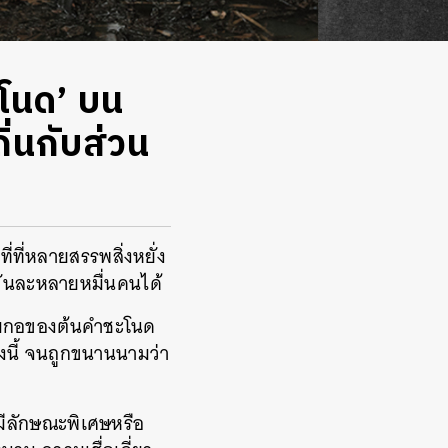
ชะโนด’ บน
ิ่นกับส่วน
ที่หลายสรรพสิ่งหยั่ง
วันละหลายหมื่นคนได้
ลุ่มกอของต้นคำชะโนด
งนี้ จนถูกขนานนามว่า
 มีลักษณะพิเศษหรือ