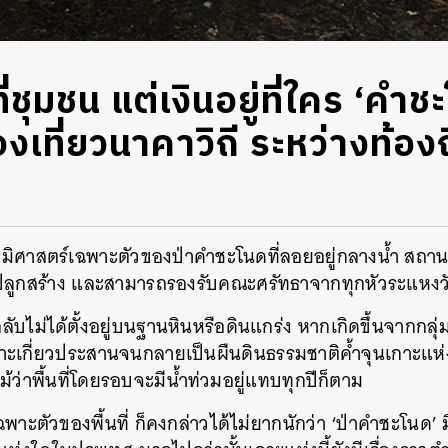
ี่ชุมชน แต่เงินอยู่ที่ใคร ‘คำ
เที่ยวนาคาวิถี ระหว่างท้องถ
ิศาสตร์เฉพาะตัวของป่าคำชะโนดที่ลอยอยู่กลางน้ำ สถานที่
่งปลูกสร้าง และสามารถรองรับคณะศรัทธาจากทุกหัวระแหง
ลับไม่ได้ตั้งอยู่บนฐานหินหรือดินแกร่ง หากเกิดขึ้นจากก
กาะเกี่ยวประสานจนกลายเป็นผืนดินธรรมชาติค้ำจุนเกาะแห่
ม้ว่าพื้นที่โดยรอบจะมีน้ำท่วมอยู่แทบทุกปีก็ตาม
พาะตัวของพื้นที่ ก็คงกล่าวได้ไม่ยากนักว่า ‘ป่าคำชะโนด’