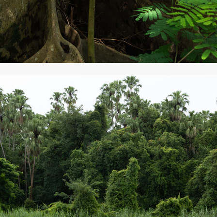
SHARE
TWEET
LINE
EMAIL