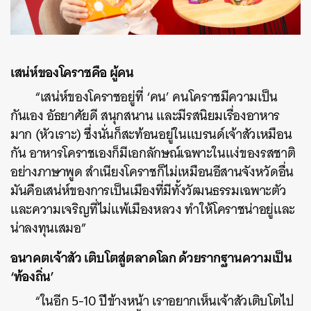
เสน่ห์ของโคราชคือ ผู้คน
“เสน่ห์ของโคราชอยู่ที่ ‘คน’ คนโคราชมีความเป็น
กันเอง อัธยาศัยดี สนุกสนาน และมีรสนิยมเรื่องอาหาร
มาก (หัวเราะ) ซึ่งนั่นก็สะท้อนอยู่ในแบรนด์เจ้าสัวเหมือน
กัน อาหารโคราชเองก็มีเอกลักษณ์เฉพาะในแง่ของรสชาติ
อย่างภาษาพูด สำเนียงโคราชก็ไม่เหมือนอีสานจังหวัดอื่น
มันคือเสน่ห์ของการเป็นเมืองที่มีทั้งวัฒนธรรมเฉพาะตัว
และความเจริญที่ไม่แพ้เมืองหลวง ทำให้โคราชน่าอยู่และ
น่าลงทุนเสมอ”
อนาคตเจ้าสัว เติบโตสู่ตลาดโลก ด้วยรากฐานความเป็น
‘ท้องถิ่น’
“ในอีก 5-10 ปีข้างหน้า เราอยากเห็นเจ้าสัวเติบโตไป