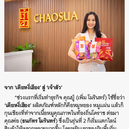
จาก ‘เตียหงี่เฮียง’ สู่ ‘เจ้าสัว’
“ช่วงแรกที่เริ่มทำธุรกิจ คุณปู่ (เพิ่ม โมรินทร์) ใช้ชื่อว่า
‘เตียหงี่เฮียง’
ผลิตภัณฑ์หลักก็คือหมูหยอง หมูแผ่น แล้วก็
กุนเชียงที่ทำจากเนื้อหมูคุณภาพในท้องถิ่นโคราช ต่อมา
ธนภัทร โมรินทร์
คุณพ่อ (
) ซึ่งเป็นรุ่นที่ 2 ก็เริ่มแตกไลน์
สินค้าให้หลากหลายมากขึ้น โดยหยิบเอาของกินพื้นถิ่น