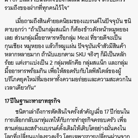
รวมถึงของฝากที่ทุกคนไว้ใจ”
เมื่อถามถึงสินค้ายอดนิยมของแบรนด์ในปัจจุบัน ชนิ
ตาบอกว่า “ถ้าเป็นกลุ่มสแน็ก ก็ต้องข้าวตังหน้าหมูหยอง
เลย ส่วนกลุ่มมื้ออาหารหรือกลุ่ม Meal ที่ขายดีจะเป็น
กุนเชียง หมูหยอง แล้วก็หมูแผ่น ปัจจุบันเจ้าสัวมีสินค้า
หลากหลายมาก ถ้านับแยกตาม SKU จริงๆ ก็มีเป็นหลัก
ร้อย แต่เราแบ่งเป็น 2 กลุ่มหลักคือ กลุ่มสแน็ก และกลุ่ม
มื้ออาหารพร้อมกิน เพื่อให้สอดรับกับไลฟ์สไตล์ของผู้
บริโภคยุคใหม่ที่มองหาทั้งความอร่อยและความสะดวกใน
เวลาเดียวกัน”
17 ปีในฐานะทายาทธุรกิจ
ชนิตาเล่าถึงการตัดสินใจครั้งสำคัญเมื่อ 17 ปีก่อนใน
การเลือกกลับมาทุ่มเทให้กับการทำธุรกิจครอบครัว เพื่อ
สานต่อและสร้างแบรนด์ดั้งเดิมให้เติบโตอย่างมั่นคงใน
โลกที่เปลี่ยนแปลงรวดเร็ว โดยเฉพาะการเปลี่ยนผ่านจาก