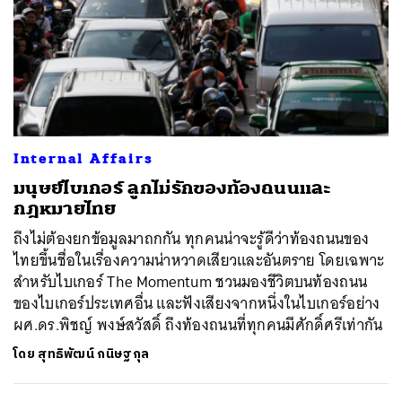
Internal Affairs
มนุษย์ไบเกอร์ ลูกไม่รักของท้องถนนและ
กฎหมายไทย
ถึงไม่ต้องยกข้อมูลมาถกกัน ทุกคนน่าจะรู้ดีว่าท้องถนนของ
ไทยขึ้นชื่อในเรื่องความน่าหวาดเสียวและอันตราย โดยเฉพาะ
สำหรับไบเกอร์ The Momentum ชวนมองชีวิตบนท้องถนน
ของไบเกอร์ประเทศอื่น และฟังเสียงจากหนึ่งในไบเกอร์อย่าง
ผศ.ดร.พิชญ์ พงษ์สวัสดิ์ ถึงท้องถนนที่ทุกคนมีศักดิ์ศรีเท่ากัน
โดย
สุทธิพัฒน์ กนิษฐกุล