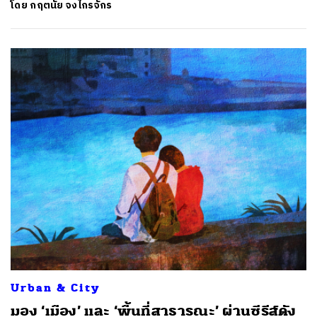
โดย
กฤตนัย จงไกรจักร
ค้นหา
SHARE
TWEET
LINE
EMAIL
Urban & City
มอง ‘เมือง’ และ ‘พื้นที่สาธารณะ’ ผ่านซีรีส์ดัง