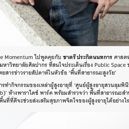
SHARE
TWEET
LINE
EMAIL
ชาตรี ประกิตนนทการ
he Momentum ไปพูดคุยกับ
ศาสตร
าวิทยาลัยศิลปากร ที่สนใจประเด็นเรื่อง Public Space ข
สารข่าวรายสัปดาห์ในหัวข้อ ‘พื้นที่สาธารณะสูงวัย’
การทำกิจกรรมของเหล่าผู้สูงอายุที่ ‘
ศูนย์ผู้สูงอายุ
สวนลุมพินี
)’ ห้างพาราไดซ์ พาร์ค พร้อมสำรวจว่า พื้นที่สาธารณะสำห
ที่ที่ดีจะช่วยส่งเสริมสุขภาพจิตใจของผู้สูงอายุได้อย่างไ