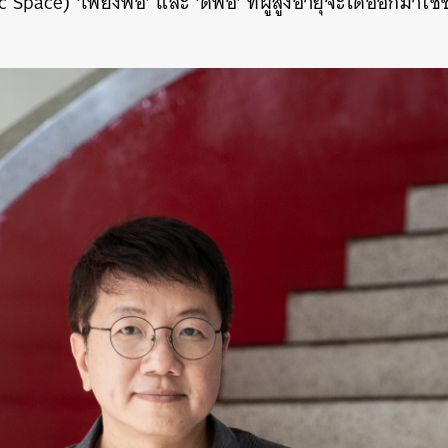
c Space) ‘เพียงพอ’ และ ‘ดีพอ’ ที่ผู้สูงอายุจะได้ออกมาใช