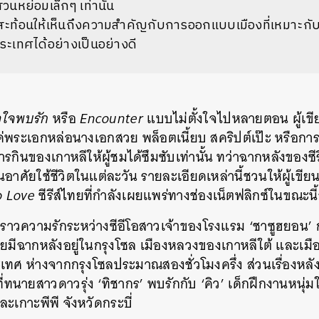
หย่อมเล็กๆ เท่านั้น
ื่องสะท้อนให้เห็นถึงความสำคัญกับการออกแบบเมืองที่เหมาะก
ะเทศได้อย่างเป็นอย่างดี
วใจพบรัก
หรือ
Encounter
แบบไม่ตั้งใจไปหลายตอน ผู้เขีย
้มีแค่พระเอกหล่อนางเอกสวย พล็อตเนี้ยบ สคริปต์เป๊ะ หร
กินของเกาหลีให้ผู้ชมได้ซึมซับเท่านั้น ทว่าฉากหลังของซีรีส
้คนอาศัยใช้ชีวิตในแต่ละวัน รายละเอียดเหล่านี้ชวนให้ผู้เขียน
o Love
ซีรีส์ไทยที่กำลังเผยแพร่ทางช่องเน็ตฟลิกซ์ในขณะนี้อ
่องราวความรักระหว่างซีอีโอสาวเจ้าของโรงแรม ‘ชาซูฮยอน
โดยมีฉากหลังอยู่ในกรุงโซล เมืองหลวงของเกาหลีใต้ และเม
ศ ห่างจากกรุงโซลประมาณสองชั่วโมงครึ่ง ส่วนเรื่องหลังเ
นายสาวดาวรุ่ง ‘ทิชากร’ พบรักกับ ‘คิว’ เด็กฝึกงานหนุ่ม
เกาะพีพี จังหวัดกระบี่