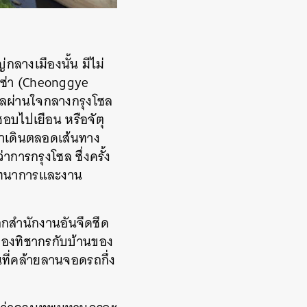
ญ่
กลางเมืองนั้น มีไม่
ซ่า (Cheonggye
ไหลผ่านใจกลางกรุงโซล
ชอบไปเยือน หรือจัตุ
เวลาเดินตลอดเส้นทาง
ว่าการกรุงโซล ซึ่งครั้ง
สันทนาการและงาน
อกสำนักงานอันจืดชืด
ของทิชากรกับบ้านของ
นที่คล้ายลานจอดรถกึ่ง