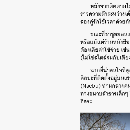
หลังจากติดตามไปได
ราวความรักระหว่างเด็ก
สองคู่รักใช้เวลาด้วยก
ขณะที่ชาซูฮยอน
หรือแม้แต่ร้านหนังสือ
ต้องเสียค่าใช้จ่าย เช
(ไม่ใช่สไตล์ร่มกับเตีย
ฉากที่น่าสนใจที
ศิลปะที่ติดตั้งอยู่บ
(Naebu
) ท่ามกลางคน
ทางขนาบลำธารเล็กๆ ใต้
อิสระ
ค้