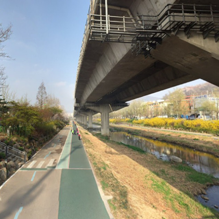
SHARE
TWEET
LINE
EMAIL