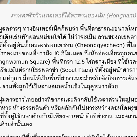
ภาพสตรีทวิวแกลเลอรีใต้สะพานฮองนัม (Hongnam)
มูลคร่าวๆ ทางอินเทอร์เน็ตก็พบว่า พื้นที่สาธารณะขนาดให
ถเดินเล่นพักผ่อนหย่อนใจได้ ไม่ว่าจะเป็น
ลานชองกเยพลา
ะที่ตั้งอยู่ต้นน้ำคลองชองกเยชอน (Cheonggyecheon) ที่
ำชองเกยชอนที่ยาวถึง 10 กิโลเมตร ซึ่งนักท่องเที่ยวทุกคน
nghwamun Square)
พื้นที่กว่า 12.5 ไร่กลางเมือง ที่ใช้
 หรือแม้แต่ลานโซลพลาซ่า (
Seoul Plaza)
ที่ตั้งอยู่หน้าศาลา
ร แต่ถูกเปลี่ยนให้เป็นพื้นที่สาธารณะสำหรับจัดกิจกรรม
รวมทั้งถูกใช้เป็นลานสเกตน้ำแข็งในฤดูหนาวด้วย
หนุ่มสาวชาวไทยอย่างทิชากรและคิวกลับใช้เวลาส่วนใหญ่น
าหาร ห้างสรรพสินค้า หรือผลัดกันไปมาระหว่างคอนโดหรู
ที่ทั้งคู่ใช้เวลาด้วยกันมีเพียงลานหน้าตึกที่ทำงาน และสถา
ิวเท่านั้นเอง