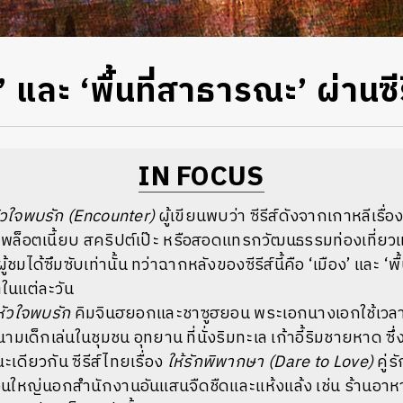
 และ ‘พื้นที่สาธารณะ’ ผ่านซีร
IN FOCUS
ัวใจพบรัก (Encounter)
ผู้เขียนพบว่า ซีรีส์ดังจากเกาหลีเรื่อ
พล็อตเนี้ยบ สคริปต์เป๊ะ หรือสอดแทรกวัฒนธรรมท่องเที่ย
ชมได้ซึมซับเท่านั้น ทว่าฉากหลังของซีรีส์นี้คือ ‘เมือง’ และ ‘พื
ตในแต่ละวัน
หัวใจพบรัก
คิมจินฮยอกและชาซูฮยอน พระเอกนางเอกใช้เวลาด้
เด็กเล่นในชุมชน อุทยาน ที่นั่งริมทะเล เก้าอี้ริมชายหาด ซึ่งเป
ะเดียวกัน ซีรีส์ไทยเรื่อง
ให้รักพิพากษา (Dare to Love)
คู่ร
่วนใหญ่นอกสำนักงานอันแสนจืดชืดและแห้งแล้ง เช่น ร้านอาห