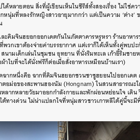
้หลายตอน สิ่งที่ผู้เขียนเห็นในซีรีส์ทั้งสองเรื่อง ไม่ใช่คว
หนุ่มที่หลงรักหญิงสาวอายุมากกว่า แต่เป็นความ ‘ต่าง’ ของ
ัน
และคิมจินฮยอกออกเดตกันในภัตตาคารหรูหรา ร้านอาหาร
ที่พวกเขาต้องจ่ายค่าบรรยากาศ แต่เราก็ได้เห็นทั้งคู่พบปะก
่น สนามเด็กเล่นในชุมชน อุทยาน ที่นั่งริมทะเล เก้าอี้ริมช
งผ้าใบที่จะได้นั่งฟรีก็ต่อเมื่อสั่งอาหารเหมือนบ้านเรา)
่สุดฉากหนึ่งคือ ฉากที่คิมจินฮยอกชวนชาซูฮยอนไปออกเดต 
นเสาตอม่อของสะพาน
ฮองนัม (Hongnam)
ในสวนสาธารณะใต
หลากหลายวัยมาออกกำลังกายและพักผ่อนหย่อนใจ เดิน วิ่
ทางด่วน ไม่น่าแปลกใจที่หนุ่มสาวชาวเกาหลีใต้คู่นี้จะมีพื
นหา