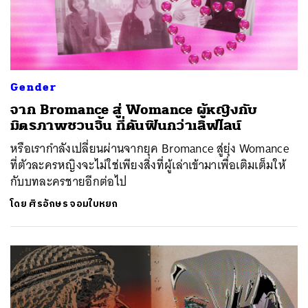
Gender
จาก Bromance สู่ Womance ผู้หญิงกับ
มิตรภาพชวนจิ้น ที่ดันฟินกว่าเลิฟไลน์
หรือเรากำลังเปลี่ยนผ่านจากยุค Bromance สู่ยุ่ง Womance
ที่ตัวละครหญิงจะไม่ใช่เพียงสิ่งที่ผู้เล่าเข้ามาเพื่อเติมเต็มให้
กับบทละครชายอีกต่อไป
โดย
ศิรอักษร จอมใบหยก
ค้นหา
SHARE
TWEET
LINE
EMAIL