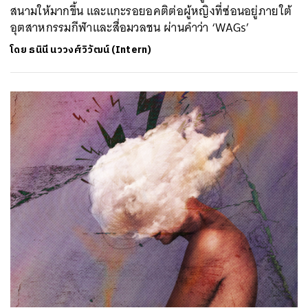
สนามให้มากขึ้น และแกะรอยอคติต่อผู้หญิงที่ซ่อนอยู่ภายใต้
อุตสาหกรรมกีฬาและสื่อมวลชน ผ่านคำว่า ‘WAGs’
โดย
ธนินี นววงศ์วิวัฒน์ (Intern)