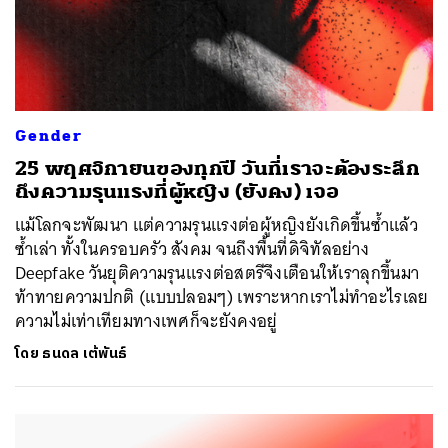
Gender
25 พฤศจิกายนของทุกปี วันที่เราจะต้องระลึก
ถึงความรุนแรงที่ผู้หญิง (ยังคง) เจอ
แม้โลกจะพัฒนา แต่ความรุนแรงต่อผู้หญิงยังเกิดขึ้นซ้ำแล้ว
ซ้ำเล่า ทั้งในครอบครัว สังคม จนถึงพื้นที่ดิจิทัลอย่าง
Deepfake วันยุติความรุนแรงต่อสตรีจึงเตือนให้เราลุกขึ้นมา
ท้าทายความปกติ (แบบปลอมๆ) เพราะหากเราไม่ทำอะไรเลย
ความไม่เท่าเทียมทางเพศก็จะยังคงอยู่
โดย
ธนดล เต้พันธ์