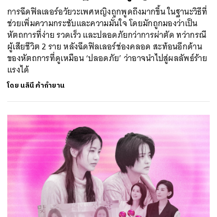
การฉีดฟิลเลอร์อวัยวะเพศหญิงถูกพูดถึงมากขึ้น ในฐานะวิธีที่
ช่วยเพิ่มความกระชับและความมั่นใจ โดยมักถูกมองว่าเป็น
หัตถการที่ง่าย รวดเร็ว และปลอดภัยกว่าการผ่าตัด ทว่ากรณี
ผู้เสียชีวิต 2 ราย หลังฉีดฟิลเลอร์ช่องคลอด สะท้อนอีกด้าน
ของหัตถการที่ดูเหมือน ‘ปลอดภัย’ ว่าอาจนำไปสู่ผลลัพธ์ร้าย
แรงได้
โดย
นลินี ค้ากำยาน