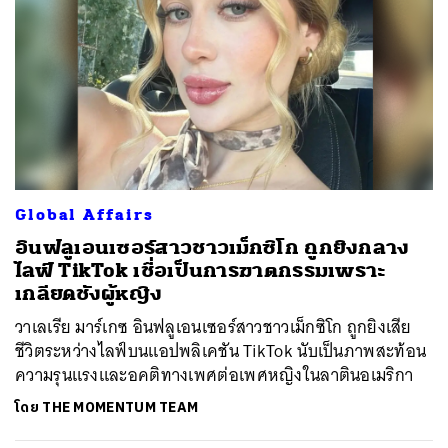
Global Affairs
อินฟลูเอนเซอร์สาวชาวเม็กซิโก ถูกยิงกลาง
ไลฟ์ TikTok เชื่อเป็นการฆาตกรรมเพราะ
เกลียดชังผู้หญิง
วาเลเรีย มาร์เกซ อินฟลูเอนเซอร์สาวชาวเม็กซิโก ถูกยิงเสีย
ชีวิตระหว่างไลฟ์บนแอปพลิเคชัน TikTok นับเป็นภาพสะท้อน
ความรุนแรงและอคติทางเพศต่อเพศหญิงในลาตินอเมริกา
โดย
THE MOMENTUM TEAM