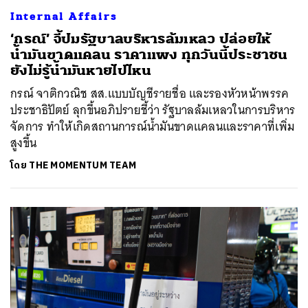
Internal Affairs
‘กรณ์’ จี้ปมรัฐบาลบริหารล้มเหลว ปล่อยให้
น้ำมันขาดแคลน ราคาแพง ทุกวันนี้ประชาชน
ยังไม่รู้น้ำมันหายไปไหน
กรณ์ จาติกวณิช สส.แบบบัญชีรายชื่อ และรองหัวหน้าพรรค
ประชาธิปัตย์ ลุกขึ้นอภิปรายชี้ว่า รัฐบาลล้มเหลวในการบริหาร
จัดการ ทำให้เกิดสถานการณ์น้ำมันขาดแคลนและราคาที่เพิ่ม
สูงขึ้น
โดย
THE MOMENTUM TEAM