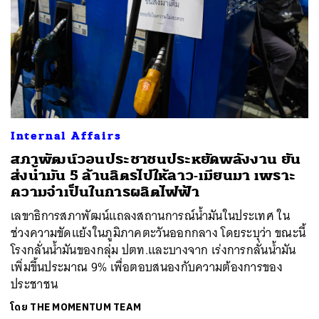
Internal Affairs
สภาพัฒน์วอนประชาชนประหยัดพลังงาน ยัน
ส่งน้ำมัน 5 ล้านลิตรไปให้ลาว-เมียนมา เพราะ
ความจำเป็นในการผลิตไฟฟ้า
เลขาธิการสภาพัฒน์แถลงสถานการณ์น้ำมันในประเทศ ใน
ช่วงความขัดแย้งในภูมิภาคตะวันออกกลาง โดยระบุว่า ขณะนี้
โรงกลั่นน้ำมันของกลุ่ม ปตท.และบางจาก เร่งการกลั่นน้ำมัน
เพิ่มขึ้นประมาณ 9% เพื่อตอบสนองกับความต้องการของ
ประชาชน
โดย
THE MOMENTUM TEAM