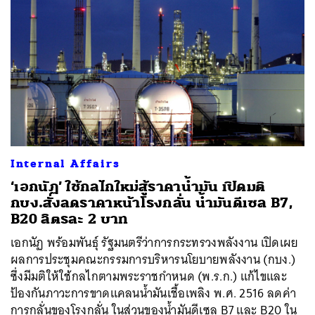
Internal Affairs
‘เอกนัฏ’ ใช้กลไกใหม่สู้ราคาน้ำมัน เปิดมติ
กบง.สั่งลดราคาหน้าโรงกลั่น น้ำมันดีเซล B7,
B20 ลิตรละ 2 บาท
เอกนัฏ พร้อมพันธุ์ รัฐมนตรีว่าการกระทรวงพลังงาน เปิดเผย
ผลการประชุมคณะกรรมการบริหารนโยบายพลังงาน (กบง.)
ซึ่งมีมติให้ใช้กลไกตามพระราชกำหนด (พ.ร.ก.) แก้ไขและ
ป้องกันภาวะการขาดแคลนน้ำมันเชื้อเพลิง พ.ศ. 2516 ลดค่า
การกลั่นของโรงกลั่น ในส่วนของน้ำมันดีเซล B7 และ B20 ใน