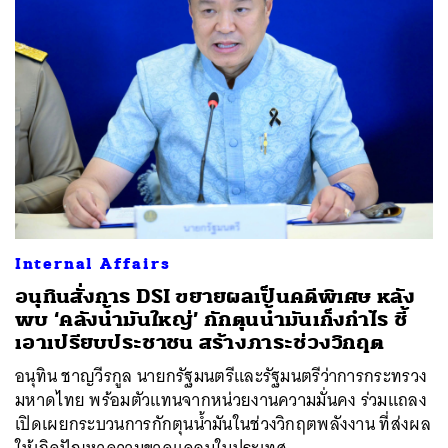
Internal Affairs
อนุทินสั่งการ DSI ขยายผลเป็นคดีพิเศษ หลัง
พบ ‘คลังน้ำมันใหญ่’ กักตุนน้ำมันเก็งกำไร ชี้
เอาเปรียบประชาชน สร้างภาระช่วงวิกฤต
อนุทิน ชาญวีรกูล นายกรัฐมนตรีและรัฐมนตรีว่าการกระทรวง
มหาดไทย พร้อมตัวแทนจากหน่วยงานความมั่นคง ร่วมแถลง
เปิดเผยกระบวนการกักตุนน้ำมันในช่วงวิกฤตพลังงาน ที่ส่งผล