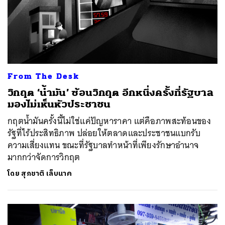
From The Desk
วิกฤต ‘น้ำมัน’ ซ้อนวิกฤต อีกหนึ่งครั้งที่รัฐบาล
มองไม่เห็นหัวประชาชน
กฤตน้ำมันครั้งนี้ไม่ใช่แค่ปัญหาราคา แต่คือภาพสะท้อนของ
รัฐที่ไร้ประสิทธิภาพ ปล่อยให้ตลาดและประชาชนแบกรับ
ความเสี่ยงแทน ขณะที่รัฐบาลทำหน้าที่เพียงรักษาอำนาจ
มากกว่าจัดการวิกฤต
โดย
สุภชาติ เล็บนาค
ค้นหา
SHARE
TWEET
LINE
EMAIL