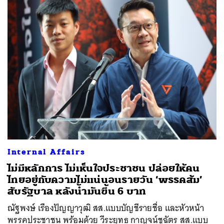
Internal Affairs
ไม่มีหลักการ ไม่เห็นใจประชาชน ปล่อยให้คน
ไทยอยู่กับความไม่แน่นอนรายวัน ‘พรรคส้ม’
สับรัฐบาล หลังน้ำมันขึ้น 6 บาท
ณัฐพงษ์ เรืองปัญญาวุฒิ สส.แบบบัญชีรายชื่อ และหัวหน้า
พรรคประชาชน พร้อมด้วย วีระยุทธ กาญจน์ชูฉัตร สส.แบบ