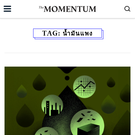
TAG:
น้ำมันแพง