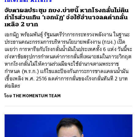
Internal Affairs
จับตาผลประชุม กบง.บ่ายนี้ หากโรงกลั่นไม่คืน
กำไรส่วนเกิน ‘เอกนัฏ’ จ่อใช้อำนาจลดค่ากลั่น
เหลือ 2 บาท
เอกนัฏ พร้อมพันธ์ุ รัฐมนตรีว่าการกระทรวงพลังงาน ในฐานะ
ประธานคณะกรรมการบริหารนโยบายพลังงาน (กบง.) เปิด
เผยว่า การหารือกับโรงกลั่นน้ำมันในประเทศทั้ง 6 แห่ง วันนี้จะ
เร่งหาข้อสรุปการกำหนดค่าการกลั่นที่เหมาะสมในภาวะวิกฤต
หากโรงกลั่นไม่ให้ความร่วมมือจะใช้อำนาจตามพระราช
กำหนด (พ.ร.ก.) แก้ไขและป้องกันภาวะการขาดแคลนน้ำมัน
เชื้อเพลิง พ.ศ. 2516 ลดค่าการกลั่นของโรงกลั่นทันที 2 บาท
ต่อลิตร
โดย
THE MOMENTUM TEAM