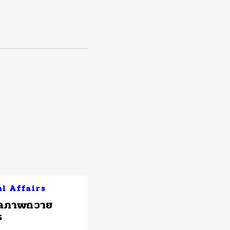
al Affairs
ลภาพถวาย
ร