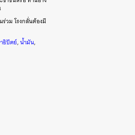
ระชาชนหรือ ท่านอ้าง
น
ร่วม โรงกลั่นต้องมี
ธิปัตย์
,
น้ำมัน
,