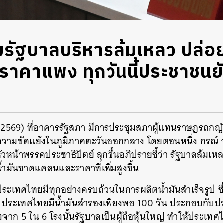
ปมรัฐบาลบริหารล้มเหลว ปล่อย
คาแพง ทุกวันนี้ประชาชนยังไม
คม 2569) ที่อาคารรัฐสภา มีการประชุมสภาผู้แทนราษฎรถก
ญั
ากความขัดแย้งในภูมิภาคตะวันออกกลาง โดยตอนหนึ่ง กรณ์
ัวหน้าพรรคประชาธิปัตย์ ลุกขึ้นอภิปรายชี้ว่า รัฐบาลล้มเ
ำมันขาดแคลนและราคาที่เพิ่มสูงขึ้น
ระเทศไทยมีทุกอย่างครบถ้วนในการผลิตน้ำมันสำเร็จรูป ซึ่
 ประเทศไทยมีน้ำมันสำรองเพียงพอ 100 วัน ประกอบกับปร
่งจาก 5 ใน 6 โรงนั้นรัฐบาลเป็นผู้ถือหุ้นใหญ่ ทำให้ประเท