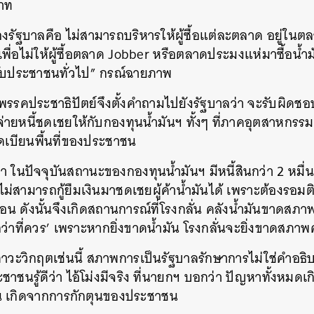
าท
รัฐบาลคือ ไม่สามารถบริหารให้ผู้ซื้อแต่ละตลาด อยู่ใ
พื่อไม่ให้ผู้ซื้อตลาด Jobber หรือตลาดประมงแห่มาซื้อน้ำมั
บประชาชนทั่วไป” กรณ์ฉายภาพ
้าพรรคประชาธิปัตย์จึงตั้งคำถามไปยังรัฐบาลว่า จะรับผิด
ายหนี้ชดเชยให้กับกองทุนน้ำมันฯ ทั้งๆ ที่ภาคอุตสาหกรรมซ
เบียนพื้นที่ของประชาชน
า ในปัจจุบันสถานะของกองทุนน้ำมันฯ มีหนี้สินกว่า 2 หมื่
ไม่สามารถกู้ยืมเงินมาชดเชยผู้ค้าน้ำมันได้ เพราะต้องรอมต
ก่อน ดังนั้นจึงเกิดสถานการณ์ที่โรงกลั่น คลังน้ำมันขาดสภ
กว่าที่ควร’ เพราะหากยิ่งขาดน้ำมัน โรงกลั่นจะยิ่งขาดสภาพ
ภาวะวิกฤตเช่นนี้ สภาพการเป็นรัฐบาลรักษาการไม่ใช่คำอธิบ
ชาชนรู้ดีว่า ไอ้โม่งมีจริง ที่นายกฯ บอกว่า ปัญหาทั้งหมด
นหา
เกิดจากการกักตุนของประชาชน
SHARE
TWEET
LINE
EMAIL