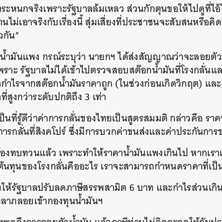
ระหนกจริงเพราะรัฐบาลล้มเหลว ส่วนกักตุนขอให้ไปดูที่ไอ้
าท่านไม่เอาจริงกับเรื่องนี้ สุ่มเสี่ยงที่ประชาชนจะสับสนหรือค
ยวกัน”
น้ำมันแพง กรณ์ระบุว่า นายกฯ ได้ส่งสัญญาณว่าจะลอยตัวร
เพราะ รัฐบาลไม่ได้เข้าไปตรวจสอบสต๊อกน้ำมันที่โรงกลั่นแล
ำกำไรจากสต๊อกน้ำมันราคาถูก (ในช่วงก่อนเกิดวิกฤต) และ
ี่สูงกว่าระดับปกติถึง 3 เท่า
เป็นที่รู้ดีว่าค่าการกลั่นของไทยเป็นสูตรสมมติ กล่าวคือ ร
ารกลั่นที่สิงคโปร์ ซึ่งมีการบวกค่าขนส่งและค่าประกันการ
ที่ต้องทบทวนแล้ว เพราะทำให้ราคาน้ำมันแพงเกินไป หากเรา
ลต้นทุนของโรงกลั่นคืออะไร เราจะสามารถกำหนดราคาที่เป็น
กร้องให้รัฐบาลปรับลดภาษีสรรพสามิต 6 บาท และกำไรส่วนเก
มลาภลอยเข้ากองทุนน้ำมันฯ