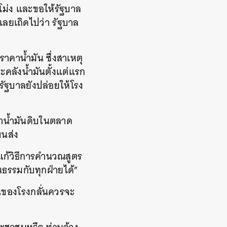
โม่ง และขอให้รัฐบาล
ิดเลยเถิดไปว่า รัฐบาล
าคาน้ำมัน ซึ่งสาเหตุ
ะคลังน้ำมันตั้งแต่แรก
รัฐบาลยังปล่อยให้โรง
าคาน้ำมันดิบในตลาด
ขนส่ง
แก้วิธีการคำนวณสูตร
ธรรมกับทุกฝ่ายได้”
ินของโรงกลั่นควรจะ