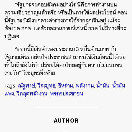
“รัฐบาลจะตอบสังคมอย่างไร นี่คือการทำงานบน
ความเชี่ยวชาญแล้วหรือ หรือเป็นการใช้ผลประโยชน์ ตอน
นี้รัฐบาลยังมีงบกลางสำรองการใช้จ่ายฉุกเฉินอยู่ แม้จะ
ต้องขอ กกต. แต่ด้วยสถานการณ์เช่นนี้ กกต.ไม่มีทางที่จะ
ปฏิเสธ
“ตอนนี้มีเงินสำรองประมาณ 3 หมื่นล้านบาท ถ้า
รัฐบาลเห็นอกเห็นใจประชาชนสามารถใช้เงินก้อนนี้ได้เลย
ทำไมถึงยังไม่ทำ ปล่อยให้คนไทยอยู่กับความไม่แน่นอน
รายวัน” วีระยุทธทิ้งท้าย
Tags:
ณัฐพงษ์
,
วีระยุทธ
,
อิหร่าน
,
พลังงาน
,
น้ำมัน
,
น้ำมัน
แพง
,
วิกฤตพลังงาน
,
พรรคประชาชน
AUTHOR